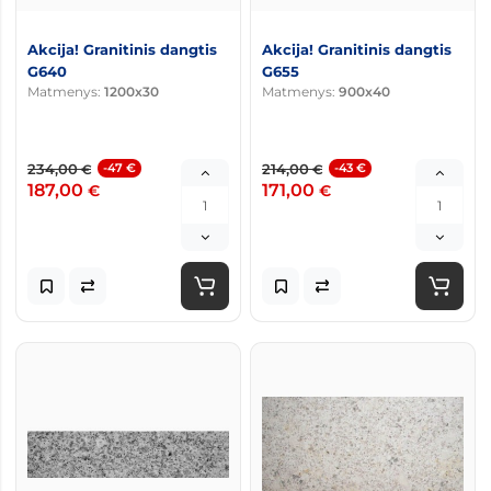
Akcija! Granitinis dangtis
Akcija! Granitinis dangtis
G640
G655
Matmenys:
1200x30
Matmenys:
900x40
234,00
-47 €
214,00
-43 €
€
€
187,00
171,00
€
€