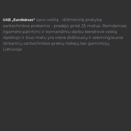
savo veiklą - didmeninę prekybą
UAB „Euroliuksas“
santechnikos prekėmis - pradėjo prieš 25 metus. Remdamasi
ilgamete patirtimi ir komandiniu darbu bendrovė veiklą
išplėtojo ir šiuo metu yra viena didžiausių ir sėkmingiausiai
dirbančių santechnikos prekių tiekėjų bei gamintojų
Lietuvoje.