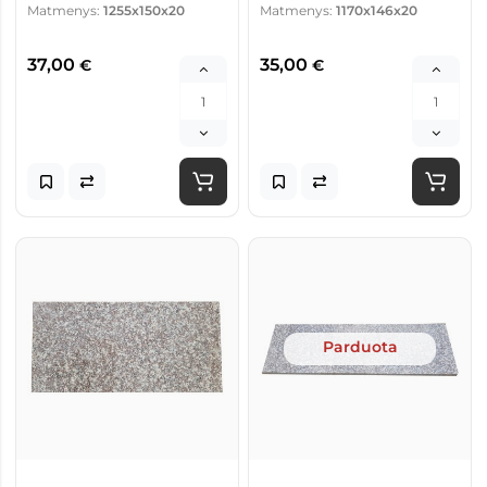
Matmenys:
1255x150x20
Matmenys:
1170x146x20
37,00
35,00
€
€
Parduota