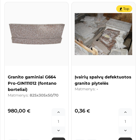
Top
Granito gaminiai G664
Įvairių spalvų defektuotos
Pro-GIN111012 (fontano
granito plytelės
Matmenys:
-
borteliai)
Matmenys:
825x305x50/70
980,00
0,36
€
€