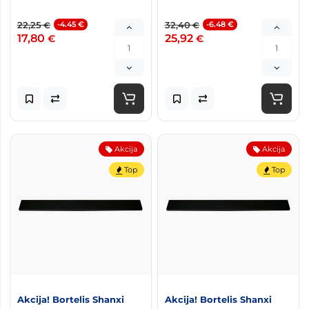
22,25
-4.45 €
32,40
-6.48 €
€
€
17,80
25,92
€
€
Akcija
Akcija
Top
Top
Akcija! Bortelis Shanxi
Akcija! Bortelis Shanxi