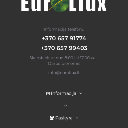
Informacija telefonu
+370 657 91774
+370 657 99403
Skambinkite nuo 8:00 iki 17:00 val.
Darbo dienomis
info@euroliux.lt
Informacija
Paskyra