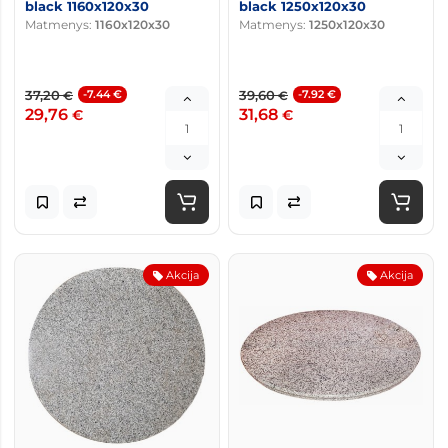
black 1160x120x30
black 1250x120x30
Matmenys:
1160x120x30
Matmenys:
1250x120x30
37,20
-7.44 €
39,60
-7.92 €
€
€
29,76
31,68
€
€
Akcija
Akcija