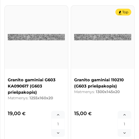
Top
Granito gaminiai G603
Granito gaminiai 110210
KA090617 (G603
(G603 priešpakopis)
Matmenys:
1300x145x20
priešpakopis)
Matmenys:
1255x160x20
19,00
15,00
€
€