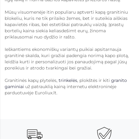
Mūsų visuomenėje itin populiaru aptverti kapą granitiniu
blokeliu, kuris ne tik prilaiko žemes, bet ir suteikia aiškias
kapavietės ribas, bei estetiškai patrauklų vaizdą. Įprastų
bortelių kaina siekia keliasdešimt eurų, žinoma
priklausomai nuo dydžio ir rašto.
Ieškantiems ekonomiškų variantų puikiai apsitarnauja
granitinė skalda, kuri gražiai padengia norimą kapo plotą,
leidžia kurti ir personalizuoti jos panaudojimą pagal jūsų
poreikius ir atrodo tvarkingai bei gražiai.
Granitinės kapų plytelės,
trinkelės
, plokštės ir kiti
granito
gaminiai
už patrauklią kainą internetu elektroninėje
parduotuvėje Euroliux.lt.