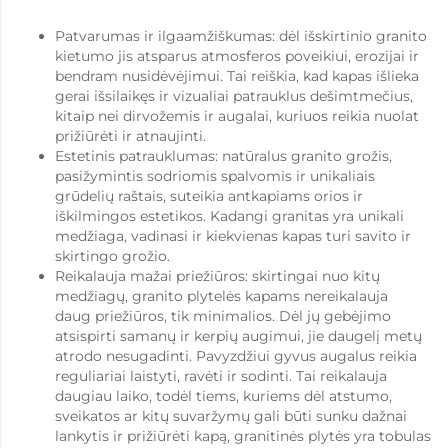
Patvarumas ir ilgaamžiškumas: dėl išskirtinio granito
kietumo jis atsparus atmosferos poveikiui, erozijai ir
bendram nusidėvėjimui. Tai reiškia, kad kapas išlieka
gerai išsilaikęs ir vizualiai patrauklus dešimtmečius,
kitaip nei dirvožemis ir augalai, kuriuos reikia nuolat
prižiūrėti ir atnaujinti.
Estetinis patrauklumas: natūralus granito grožis,
pasižymintis sodriomis spalvomis ir unikaliais
grūdelių raštais, suteikia antkapiams orios ir
iškilmingos estetikos. Kadangi granitas yra unikali
medžiaga, vadinasi ir kiekvienas kapas turi savito ir
skirtingo grožio.
Reikalauja mažai priežiūros: skirtingai nuo kitų
medžiagų, granito plytelės kapams nereikalauja
daug priežiūros, tik minimalios. Dėl jų gebėjimo
atsispirti samanų ir kerpių augimui, jie daugelį metų
atrodo nesugadinti. Pavyzdžiui gyvus augalus reikia
reguliariai laistyti, ravėti ir sodinti. Tai reikalauja
daugiau laiko, todėl tiems, kuriems dėl atstumo,
sveikatos ar kitų suvaržymų gali būti sunku dažnai
lankytis ir prižiūrėti kapą, granitinės plytės yra tobulas