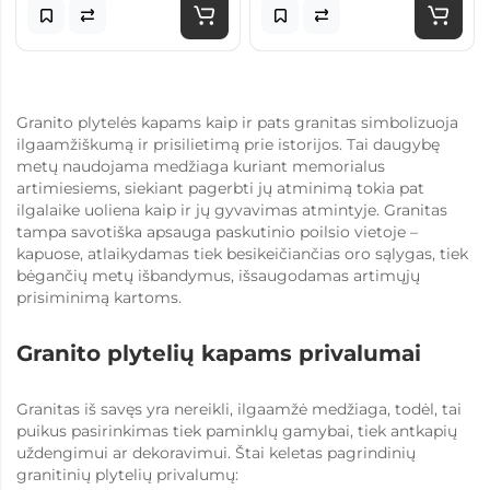
Granito plytelės kapams kaip ir pats granitas simbolizuoja
ilgaamžiškumą ir prisilietimą prie istorijos. Tai daugybę
metų naudojama medžiaga kuriant memorialus
artimiesiems, siekiant pagerbti jų atminimą tokia pat
ilgalaike uoliena kaip ir jų gyvavimas atmintyje. Granitas
tampa savotiška apsauga paskutinio poilsio vietoje –
kapuose, atlaikydamas tiek besikeičiančias oro sąlygas, tiek
bėgančių metų išbandymus, išsaugodamas artimųjų
prisiminimą kartoms.
Granito plytelių kapams privalumai
Granitas iš savęs yra nereikli, ilgaamžė medžiaga, todėl, tai
puikus pasirinkimas tiek paminklų gamybai, tiek antkapių
uždengimui ar dekoravimui. Štai keletas pagrindinių
granitinių plytelių privalumų: