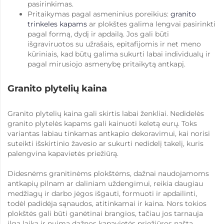
pasirinkimas.
Pritaikymas pagal asmeninius poreikius:
granito
trinkeles kapams
ar plokštes galima lengvai pasirinkti
pagal formą, dydį ir apdailą. Jos gali būti
išgraviruotos su užrašais, epitafijomis ir net meno
kūriniais, kad būtų galima sukurti labai individualų ir
pagal mirusiojo asmenybę pritaikytą antkapį.
Granito plytelių kaina
Granito plytelių kaina gali skirtis labai ženkliai. Nedidelės
granito plytelės kapams gali kainuoti keletą eurų. Toks
variantas labiau tinkamas antkapio dekoravimui, kai norisi
suteikti išskirtinio žavesio ar sukurti nedidelį takelį, kuris
palengvina kapavietės priežiūrą.
Didesnėms granitinėms plokštėms, dažnai naudojamoms
antkapių pilnam ar daliniam uždengimui, reikia daugiau
medžiagų ir darbo jėgos išgauti, formuoti ir apdailinti,
todėl padidėja sąnaudos, atitinkamai ir kaina. Nors tokios
plokštės gali būti ganėtinai brangios, tačiau jos tarnauja
ilgą laiką ir nuima dažnos kapavietės priežiūros naštą.