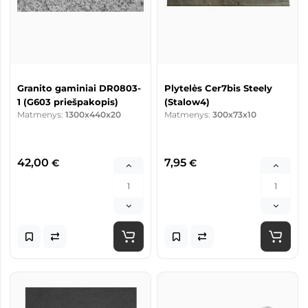
Granito gaminiai DR0803-
Plytelės Cer7bis Steely
1 (G603 priešpakopis)
(Stalow4)
Matmenys:
1300x440x20
Matmenys:
300x73x10
42,00
7,95
€
€