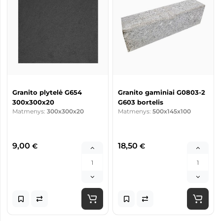
Granito plytelė G654
Granito gaminiai G0803-2
300x300x20
G603 bortelis
Matmenys:
300x300x20
Matmenys:
500x145x100
9,00
18,50
€
€