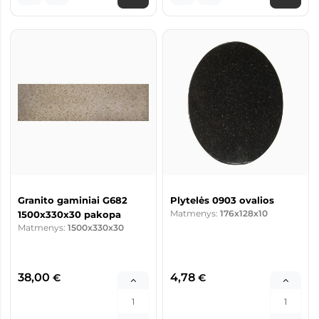
Granito gaminiai G682
Plytelės 0903 ovalios
Matmenys:
176x128x10
1500x330x30 pakopa
Matmenys:
1500x330x30
38,00
4,78
€
€