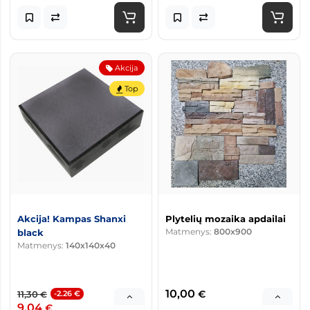
Akcija
Top
Akcija! Kampas Shanxi
Plytelių mozaika apdailai
Matmenys:
800x900
black
Matmenys:
140x140x40
10,00
€
11,30
-2.26 €
€
9,04
€