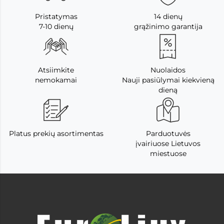
Pristatymas
14 dienų
7-10 dienų
grąžinimo garantija
Atsiimkite
Nuolaidos
nemokamai
Nauji pasiūlymai kiekvieną
dieną
Platus prekių asortimentas
Parduotuvės
įvairiuose Lietuvos
miestuose