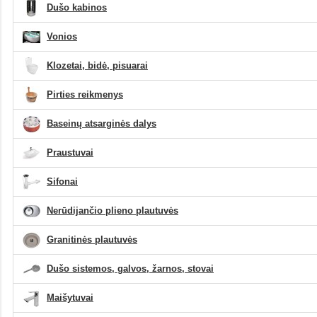
Dušo kabinos
Vonios
Klozetai, bidė, pisuarai
Pirties reikmenys
Baseinų atsarginės dalys
Praustuvai
Sifonai
Nerūdijančio plieno plautuvės
Granitinės plautuvės
Dušo sistemos, galvos, žarnos, stovai
Maišytuvai