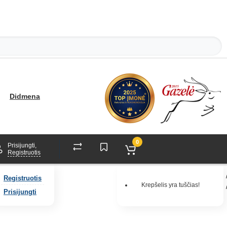
Didmena
0
Prisijungti,
Registruotis
Registruotis
Krepšelis yra tuščias!
Prisijungti