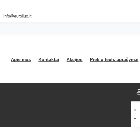
info@euroliux.lt
Apie mus
Kontaktai
Akcijos
Prekių tech. aprašymai
ija