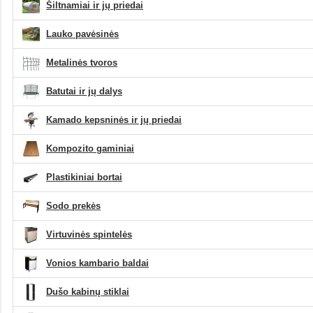
Šiltnamiai ir jų priedai
Lauko pavėsinės
Metalinės tvoros
Batutai ir jų dalys
Kamado kepsninės ir jų priedai
Kompozito gaminiai
Plastikiniai bortai
Sodo prekės
Virtuvinės spintelės
Vonios kambario baldai
Dušo kabinų stiklai