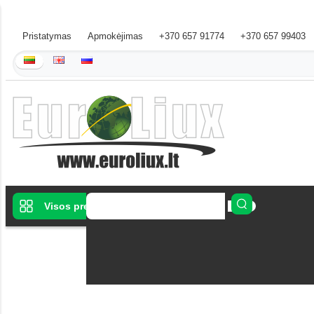
Pristatymas
Apmokėjimas
+370 657 91774
+370 657 99403
Visos prekės
Kanalizacija
Lauko kanalizac