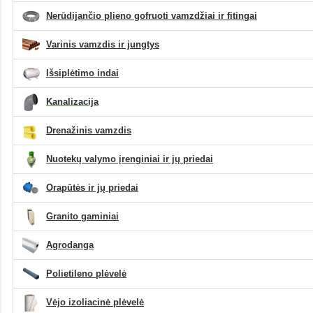
Nerūdijančio plieno gofruoti vamzdžiai ir fitingai
Varinis vamzdis ir jungtys
Išsiplėtimo indai
Kanalizacija
Drenažinis vamzdis
Nuotekų valymo įrenginiai ir jų priedai
Orapūtės ir jų priedai
Granito gaminiai
Agrodanga
Polietileno plėvelė
Vėjo izoliacinė plėvelė