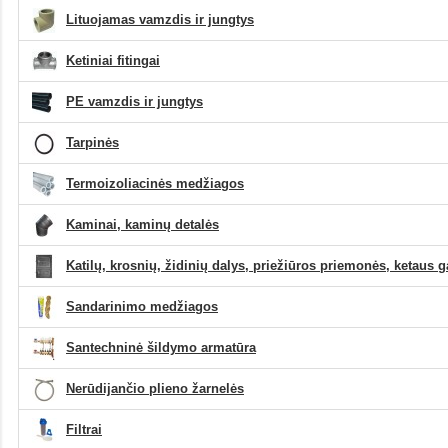
Lituojamas vamzdis ir jungtys
Ketiniai fitingai
PE vamzdis ir jungtys
Tarpinės
Termoizoliacinės medžiagos
Kaminai, kaminų detalės
Katilų, krosnių, židinių dalys, priežiūros priemonės, ketaus 
Sandarinimo medžiagos
Santechninė šildymo armatūra
Nerūdijančio plieno žarnelės
Filtrai