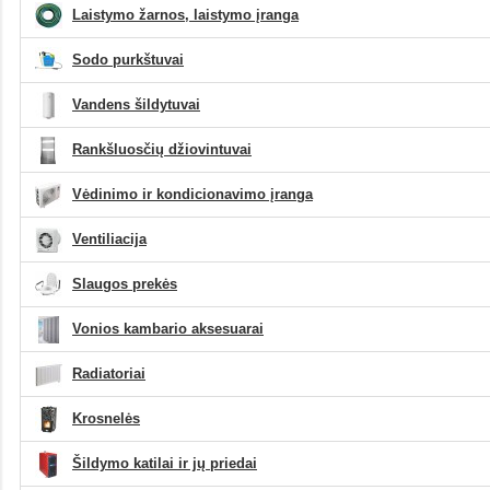
Laistymo žarnos, laistymo įranga
Sodo purkštuvai
Vandens šildytuvai
Rankšluosčių džiovintuvai
Vėdinimo ir kondicionavimo įranga
Ventiliacija
Slaugos prekės
Vonios kambario aksesuarai
Radiatoriai
Krosnelės
Šildymo katilai ir jų priedai