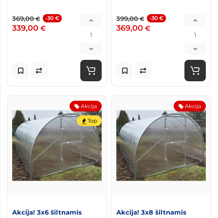
369,00
-30 €
399,00
-30 €
€
€
339,00
369,00
€
€
Akcija
Akcija
Top
Akcija! 3x6 šiltnamis
Akcija! 3x8 šiltnamis