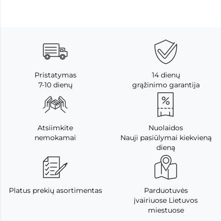
Pristatymas
14 dienų
7-10 dienų
grąžinimo garantija
Atsiimkite
Nuolaidos
nemokamai
Nauji pasiūlymai kiekvieną
dieną
Platus prekių asortimentas
Parduotuvės
įvairiuose Lietuvos
miestuose