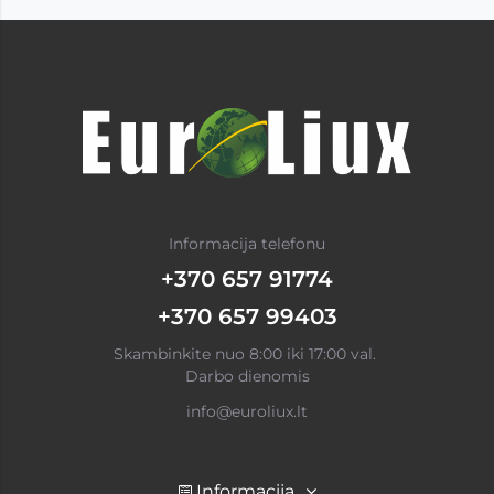
Informacija telefonu
+370 657 91774
+370 657 99403
Skambinkite nuo 8:00 iki 17:00 val.
Darbo dienomis
info@euroliux.lt
Informacija