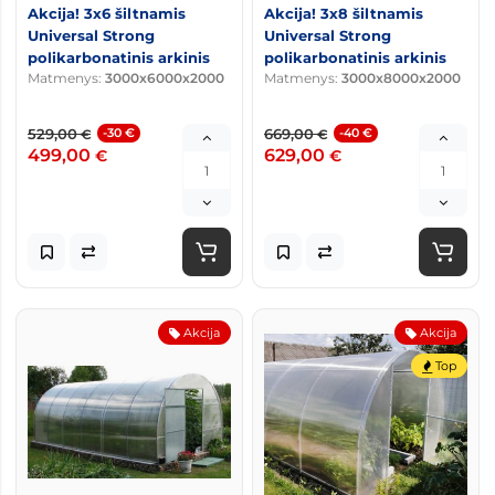
Akcija! 3x6 šiltnamis
Akcija! 3x8 šiltnamis
Universal Strong
Universal Strong
polikarbonatinis arkinis
polikarbonatinis arkinis
Matmenys:
3000x6000x2000
Matmenys:
3000x8000x2000
529,00
-30 €
669,00
-40 €
€
€
499,00
629,00
€
€
Akcija
Akcija
Top