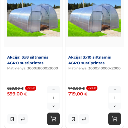
Akcija! 3x8 šiltnamis
Akcija! 3x10 šiltnamis
AGRO sustiprintas
AGRO sustiprintas
Matmenys:
3000x8000x2000
Matmenys:
3000x10000x2000
629,00
-30 €
749,00
-30 €
€
€
599,00
719,00
€
€