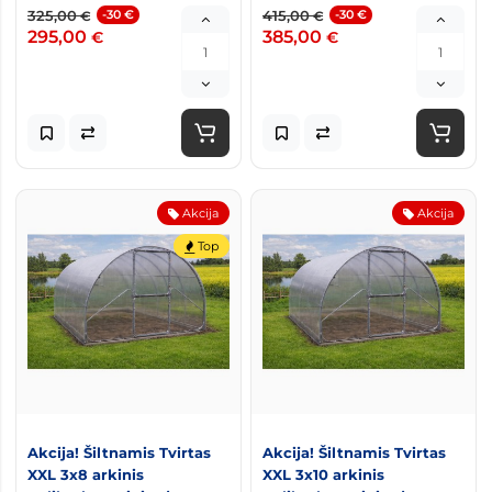
325,00
-30 €
415,00
-30 €
€
€
295,00
385,00
€
€
Akcija
Akcija
Top
Akcija! Šiltnamis Tvirtas
Akcija! Šiltnamis Tvirtas
XXL 3x8 arkinis
XXL 3x10 arkinis