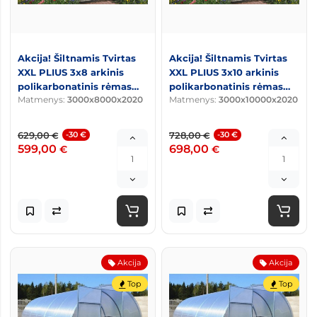
Akcija! Šiltnamis Tvirtas
Akcija! Šiltnamis Tvirtas
XXL PLIUS 3x8 arkinis
XXL PLIUS 3x10 arkinis
polikarbonatinis rėmas
polikarbonatinis rėmas
Matmenys:
3000x8000x2020
Matmenys:
3000x10000x2020
20x25 arkos kas 0,67m
20x25 arkos kas 0,67m
629,00
-30 €
728,00
-30 €
€
€
599,00
698,00
€
€
Akcija
Akcija
Top
Top