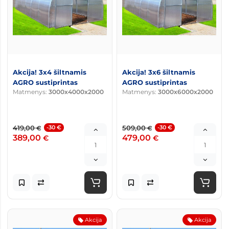
Akcija! 3x4 šiltnamis
Akcija! 3x6 šiltnamis
AGRO sustiprintas
AGRO sustiprintas
Matmenys:
3000x4000x2000
Matmenys:
3000x6000x2000
419,00
-30 €
509,00
-30 €
€
€
389,00
479,00
€
€
Akcija
Akcija