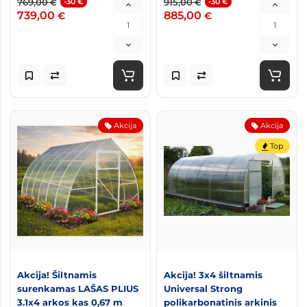
769,00
-30 €
915,00
-30 €
€
€
739,00
885,00
€
€
Akcija
Akcija
Top
Akcija! Šiltnamis
Akcija! 3x4 šiltnamis
surenkamas LAŠAS PLIUS
Universal Strong
3.1x4 arkos kas 0,67 m
polikarbonatinis arkinis