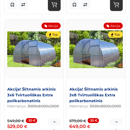
Akcija
Akcija
Top
Top
Akcija! Šiltnamis arkinis
Akcija! Šiltnamis arkinis
3x6 Tvirtuoliškas Extra
3x8 Tvirtuoliškas Extra
polikarbonatinis
polikarbonatinis
Matmenys:
3000x6000x2000
Matmenys:
3000x8000x2000
549,00
-20 €
679,00
-30 €
€
€
529,00
649,00
€
€