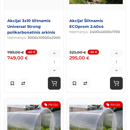
Akcija! 3x10 šiltnamis
Akcija! Šiltnamis
Universal Strong
ECOprom 2.40x4
Matmenys:
2400x4000x1700
polikarbonatinis arkinis
Matmenys:
3000x10000x2000
789,00
-40 €
325,00
-30 €
€
€
749,00
295,00
€
€
Akcija
Akcija