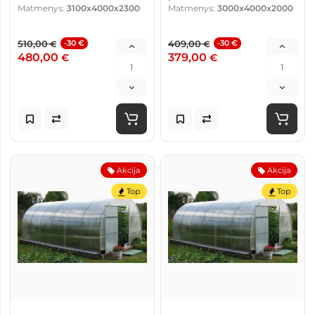
Matmenys:
3100x4000x2300
Matmenys:
3000x4000x2000
510,00
-30 €
409,00
-30 €
€
€
480,00
379,00
€
€
Akcija
Akcija
Top
Top