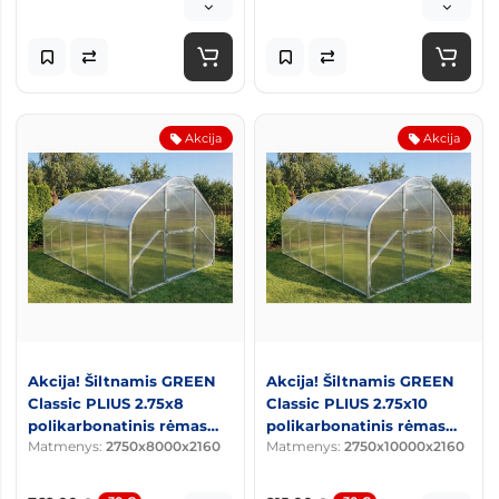
Akcija
Akcija
Akcija! Šiltnamis GREEN
Akcija! Šiltnamis GREEN
Classic PLIUS 2.75x8
Classic PLIUS 2.75x10
polikarbonatinis rėmas
polikarbonatinis rėmas
Matmenys:
2750x8000x2160
Matmenys:
2750x10000x2160
20x40 arkos kas 0,67m
20x40 arkos kas 0,67m