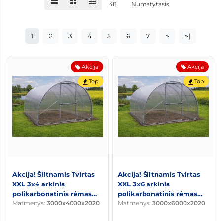
48
Numatytasis
1
2
3
4
5
6
7
>
>|
Akcija
Akcija
Top
Top
Akcija! Šiltnamis Tvirtas
Akcija! Šiltnamis Tvirtas
XXL 3x4 arkinis
XXL 3x6 arkinis
polikarbonatinis rėmas
polikarbonatinis rėmas
Matmenys:
3000x4000x2020
Matmenys:
3000x6000x2020
20x25
20x25