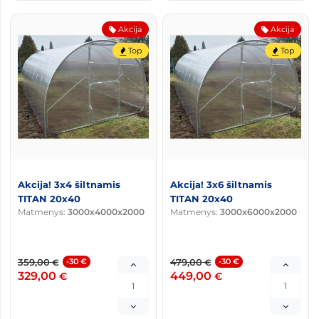
Akcija
Akcija
Top
Top
Akcija! 3x4 šiltnamis
Akcija! 3x6 šiltnamis
TITAN 20x40
TITAN 20x40
Matmenys:
3000x4000x2000
Matmenys:
3000x6000x2000
359,00
-30 €
479,00
-30 €
€
€
329,00
449,00
€
€