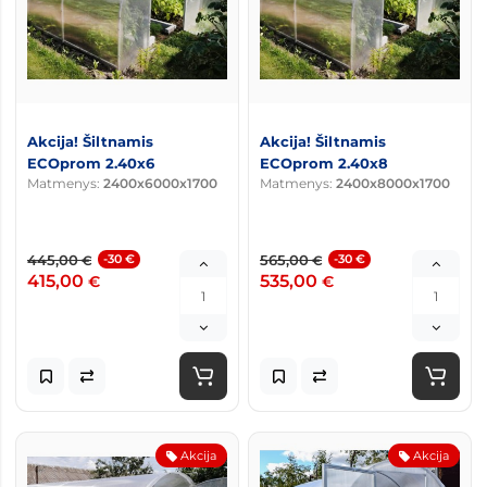
Akcija! Šiltnamis
Akcija! Šiltnamis
ECOprom 2.40x6
ECOprom 2.40x8
Matmenys:
2400x6000x1700
Matmenys:
2400x8000x1700
445,00
-30 €
565,00
-30 €
€
€
415,00
535,00
€
€
Akcija
Akcija