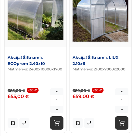
Akcija! Šiltnamis
Akcija! Šiltnamis LIUX
ECOprom 2.40x10
2.10x6
Matmenys:
2400x10000x1700
Matmenys:
2100x7000x2000
685,00
-30 €
689,00
-30 €
€
€
655,00
659,00
€
€