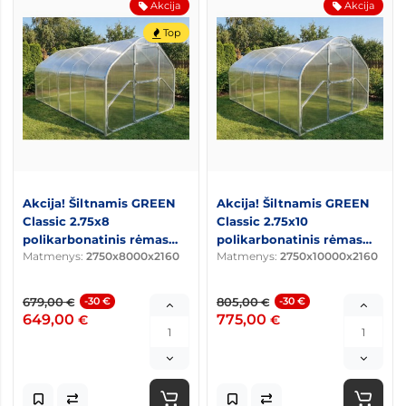
Akcija
Akcija
Top
Akcija! Šiltnamis GREEN
Akcija! Šiltnamis GREEN
Classic 2.75x8
Classic 2.75x10
polikarbonatinis rėmas
polikarbonatinis rėmas
Matmenys:
2750x8000x2160
Matmenys:
2750x10000x2160
20x40
20x40
679,00
-30 €
805,00
-30 €
€
€
649,00
775,00
€
€