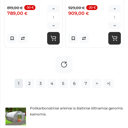
819,00
-30 €
929,00
-20 €
€
€
789,00
909,00
€
€
1
2
3
4
5
6
7
>
>|
Polikarbonatiniai arkiniai is šlaitiniai šiltnamiai geromis
kainomis.