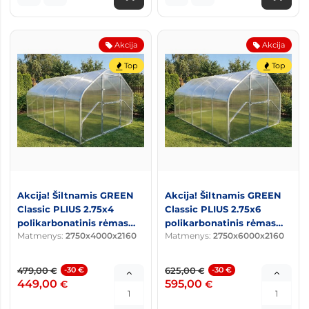
Akcija
Akcija
Top
Top
Akcija! Šiltnamis GREEN
Akcija! Šiltnamis GREEN
Classic PLIUS 2.75x4
Classic PLIUS 2.75x6
polikarbonatinis rėmas
polikarbonatinis rėmas
Matmenys:
2750x4000x2160
Matmenys:
2750x6000x2160
20x40 arkos kas 0,67m
20x40 arkos kas 0,67m
479,00
-30 €
625,00
-30 €
€
€
449,00
595,00
€
€