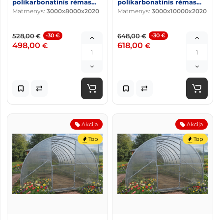
polikarbonatinis rėmas
polikarbonatinis rėmas
Matmenys:
3000x8000x2020
Matmenys:
3000x10000x2020
20x25
20x25
528,00
-30 €
648,00
-30 €
€
€
498,00
618,00
€
€
Akcija
Akcija
Top
Top