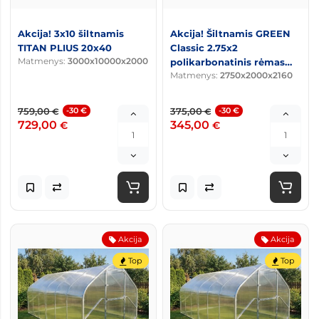
Akcija! 3x10 šiltnamis
Akcija! Šiltnamis GREEN
TITAN PLIUS 20x40
Classic 2.75x2
Matmenys:
3000x10000x2000
polikarbonatinis rėmas
Matmenys:
2750x2000x2160
20x40
759,00
-30 €
375,00
-30 €
€
€
729,00
345,00
€
€
Akcija
Akcija
Top
Top