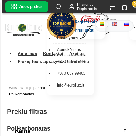
0
Prisijungti,
Visos prekės
Registruotis
Registruotis
Prisijungti
Pristatymas
Apmokėjimas
Apie mus
Kontaktai
Akcijos
Prekių tech. aprašymai
Didmena
+370 657 91774
+370 657 99403
info@euroliux.lt
Šiltnamiai ir jų priedai
Polikarbonatas
Prekių filtras
Polikarbonatas
Kaina