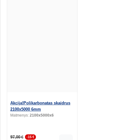
Akcija!Polikarbonatas skaidrus
2100x5000 6mm
Matmenys:
2100x5000x6
97,00
€
-15 €