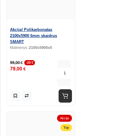
Akcija! Polikarbonatas
2100x5900 6mm skaidrus
SMART
Matmenys:
2100x5900x5
99,00
€
-20 €
79,00
€
Akcija
Top