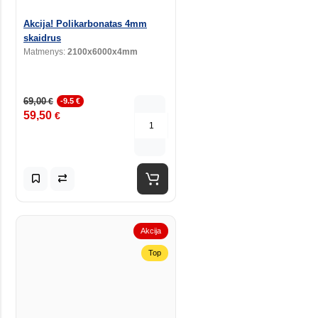
Akcija! Polikarbonatas 4mm
skaidrus
Matmenys:
2100x6000x4mm
69,00
€
-9.5 €
59,50
€
Akcija
Top