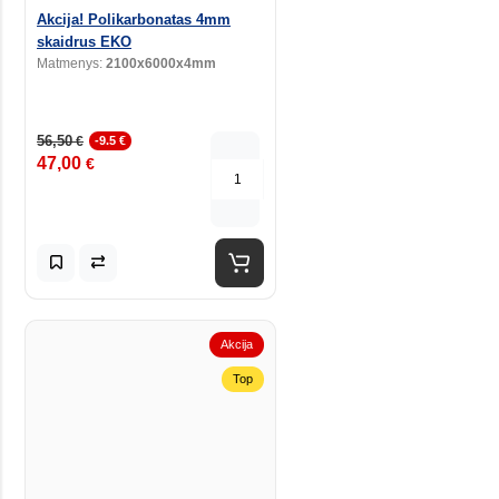
Akcija! Polikarbonatas 4mm
skaidrus EKO
Matmenys:
2100x6000x4mm
56,50
€
-9.5 €
47,00
€
Akcija
Top