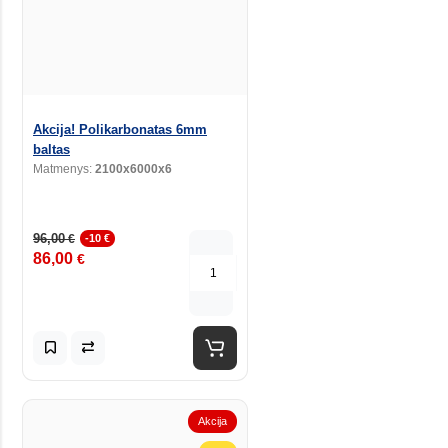
Akcija! Polikarbonatas 6mm
baltas
Matmenys:
2100x6000x6
96,00
€
-10 €
86,00
€
Akcija