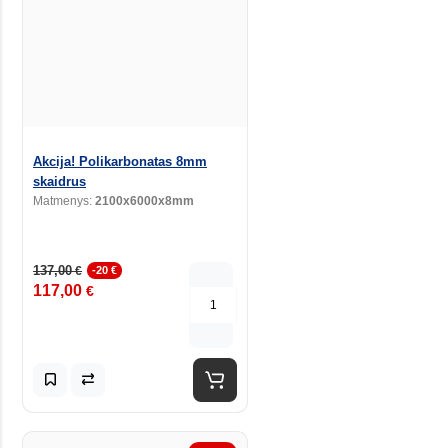
Akcija! Polikarbonatas 8mm
skaidrus
Matmenys:
2100x6000x8mm
137,00
€
-20 €
117,00
€