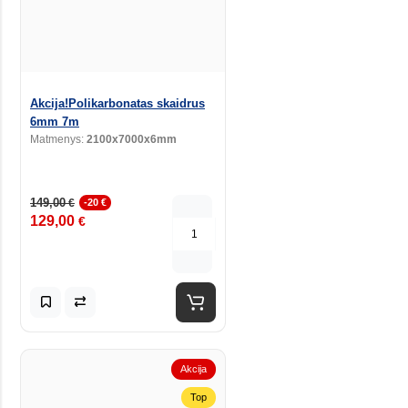
Akcija!Polikarbonatas skaidrus
6mm 7m
Matmenys:
2100x7000x6mm
149,00
€
-20 €
129,00
€
Akcija
Top