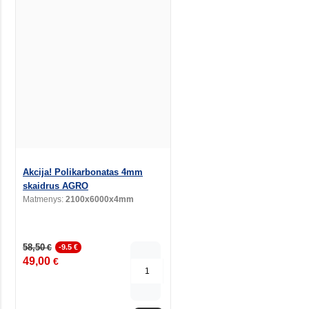
Akcija! Polikarbonatas 4mm
skaidrus AGRO
Matmenys:
2100x6000x4mm
58,50
€
-9.5 €
49,00
€