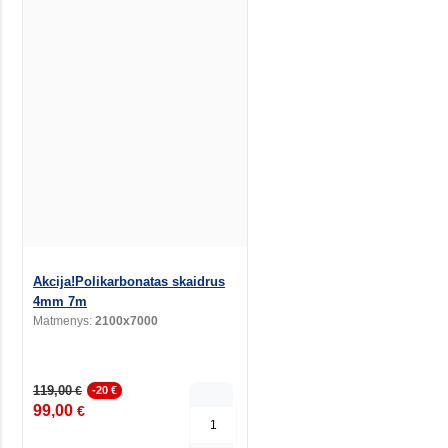
Akcija!Polikarbonatas skaidrus
4mm 7m
Matmenys:
2100x7000
119,00
€
-20 €
99,00
€