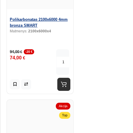
Polikarbonatas 2100x6000 4mm
bronza SMART
Matmenys:
2100x6000x4
94,00
€
-20 €
74,00
€
Akcija
Top