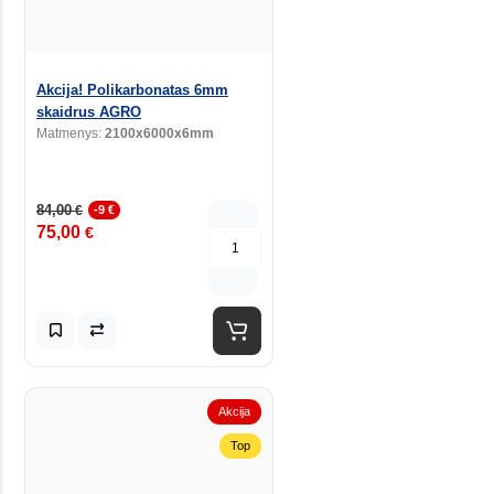
Akcija! Polikarbonatas 6mm
skaidrus AGRO
Matmenys:
2100x6000x6mm
84,00
€
-9 €
75,00
€
Akcija
Top