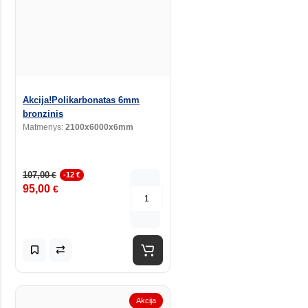
Akcija!Polikarbonatas 6mm
bronzinis
Matmenys:
2100x6000x6mm
107,00
€
-12 €
95,00
€
Akcija