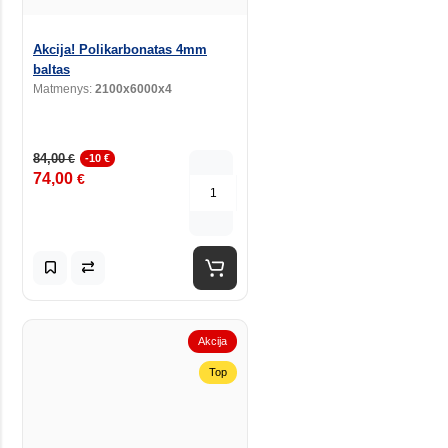
Akcija! Polikarbonatas 4mm
baltas
Matmenys:
2100x6000x4
84,00
€
-10 €
74,00
€
Akcija
Top