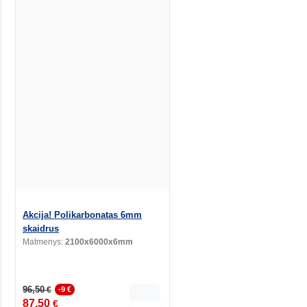
Akcija! Polikarbonatas 6mm
skaidrus
Matmenys:
2100x6000x6mm
96,50
€
-9 €
87,50
€