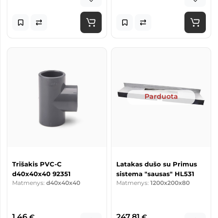
Parduota
Trišakis PVC-C
Latakas dušo su Primus
d40x40x40 92351
sistema "sausas" HL531
Matmenys:
d40x40x40
Matmenys:
1200x200x80
1,46
247,81
€
€