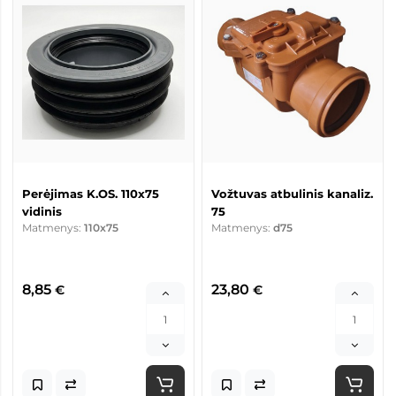
Perėjimas K.OS. 110x75
Vožtuvas atbulinis kanaliz.
vidinis
75
Matmenys:
110x75
Matmenys:
d75
8,85
23,80
€
€