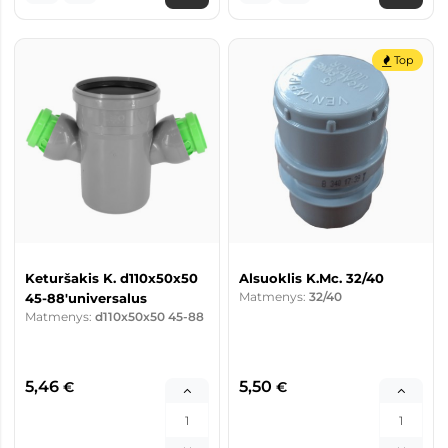
Top
Keturšakis K. d110x50x50
Alsuoklis K.Mc. 32/40
Matmenys:
32/40
45-88'universalus
Matmenys:
d110x50x50 45-88
5,46
5,50
€
€