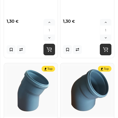
1,30
1,30
€
€
Top
Top