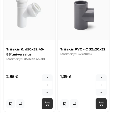
Trišakis K. d50x32 45-
Trišakis PVC - C 32x20x32
Matmenys:
32x20x32
88'universalus
Matmenys:
d50x32 45-88
2,85
1,39
€
€