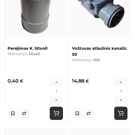
Perėjimas K. 50x40
Vožtuvas atbulinis kanaliz.
Matmenys:
50x40
50
Matmenys:
d50
0,40
14,88
€
€