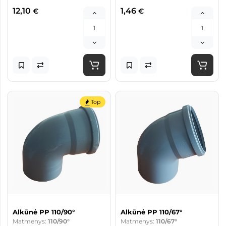
12,10
1,46
€
€
Top
Alkūnė PP 110/90°
Alkūnė PP 110/67°
Matmenys:
110/90°
Matmenys:
110/67°