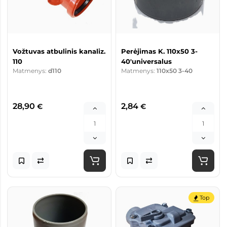
Vožtuvas atbulinis kanaliz.
Perėjimas K. 110x50 3-
110
40'universalus
Matmenys:
d110
Matmenys:
110x50 3-40
28,90
2,84
€
€
Top