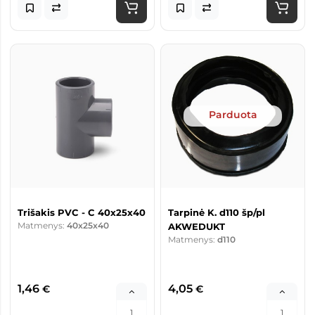
Parduota
Trišakis PVC - C 40x25x40
Tarpinė K. d110 šp/pl
Matmenys:
40x25x40
AKWEDUKT
Matmenys:
d110
1,46
4,05
€
€