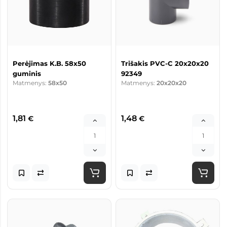
Perėjimas K.B. 58x50
Trišakis PVC-C 20x20x20
guminis
92349
Matmenys:
58x50
Matmenys:
20x20x20
1,81
1,48
€
€