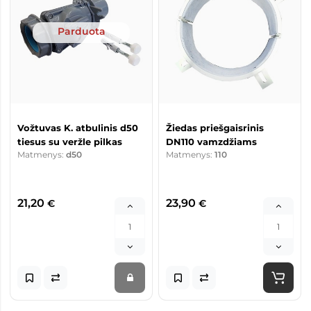
Parduota
Vožtuvas K. atbulinis d50
Žiedas priešgaisrinis
tiesus su veržle pilkas
DN110 vamzdžiams
Matmenys:
d50
Matmenys:
110
21,20
23,90
€
€