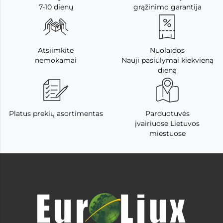
7-10 dienų
grąžinimo garantija
Atsiimkite
Nuolaidos
nemokamai
Nauji pasiūlymai kiekvieną
dieną
Platus prekių asortimentas
Parduotuvės
įvairiuose Lietuvos
miestuose