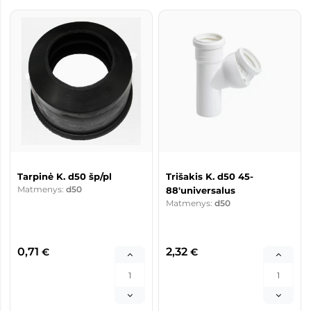
Tarpinė K. d50 šp/pl
Trišakis K. d50 45-
Matmenys:
d50
88'universalus
Matmenys:
d50
0,71
2,32
€
€