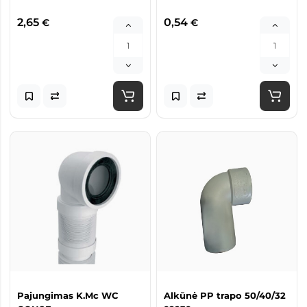
2,65
0,54
€
€
Pajungimas K.Mc WC
Alkūnė PP trapo 50/40/32