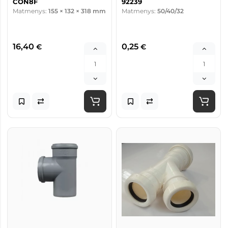
CON8F
92239
Matmenys:
155 × 132 × 318 mm
Matmenys:
50/40/32
16,40
0,25
€
€