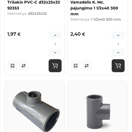
Trišakis PVC-C d32x25x32
Vamzdelis K. Mc.
92353
pajungimo 1 1/2x40 300
Matmenys:
d32x25x32
mm
Matmenys:
1 1/2x40 300 mm
1,97
2,40
€
€