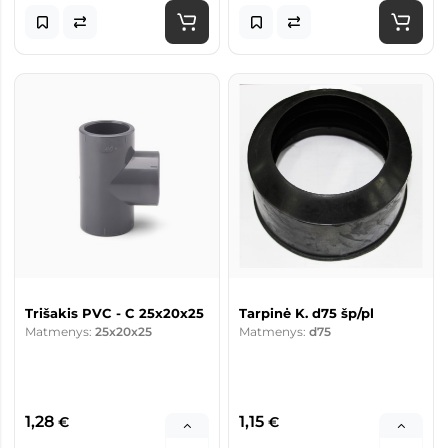
Trišakis PVC - C 25x20x25
Tarpinė K. d75 šp/pl
Matmenys:
25x20x25
Matmenys:
d75
1,28
1,15
€
€