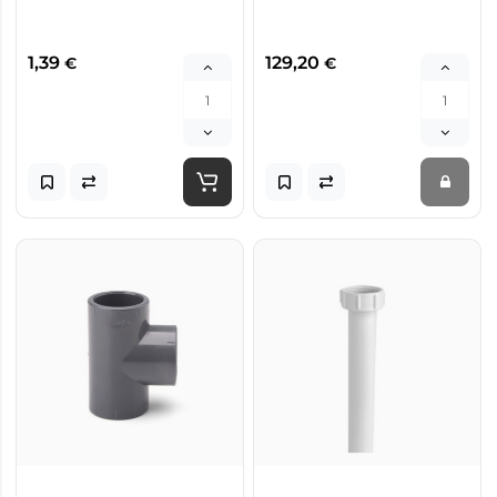
1,39
129,20
€
€