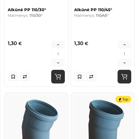
Alkūnė PP 110/30°
Alkūnė PP 110/45°
Matmenys:
110/30°
Matmenys:
110/45°
1,30
1,30
€
€
Top