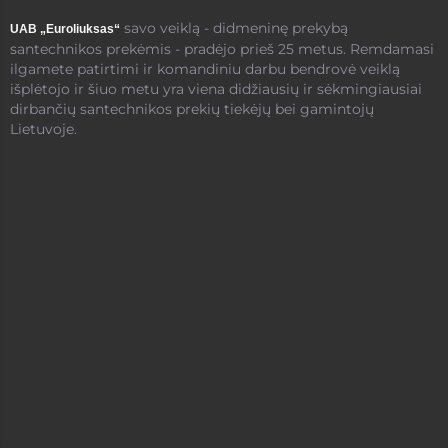
savo veiklą - didmeninę prekybą
UAB „Euroliuksas“
santechnikos prekėmis - pradėjo prieš 25 metus. Remdamasi
ilgamete patirtimi ir komandiniu darbu bendrovė veiklą
išplėtojo ir šiuo metu yra viena didžiausių ir sėkmingiausiai
dirbančių santechnikos prekių tiekėjų bei gamintojų
Lietuvoje.