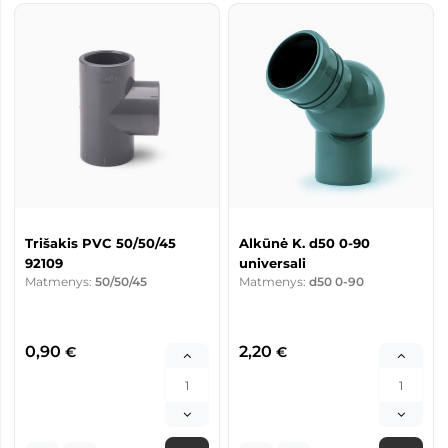
Trišakis PVC 50/50/45
Alkūnė K. d50 0-90
92109
universali
Matmenys:
50/50/45
Matmenys:
d50 0-90
0,90
2,20
€
€