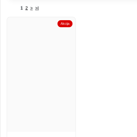
1
2
>
>|
Akcija