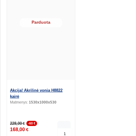
Parduota
Akcija! Akrilinė vonia H8822
kairė
Matmenys:
1530x1000x530
228,00
€
-60 €
168,00
€