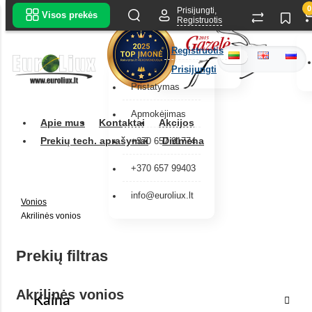
0
Prisijungti,
Visos prekės
Registruotis
Registruotis
Prisijungti
Pristatymas
Apmokėjimas
Apie mus
Kontaktai
Akcijos
Prekių tech. aprašymai
Didmena
+370 657 91774
+370 657 99403
info@euroliux.lt
Vonios
Akrilinės vonios
Prekių filtras
Akrilinės vonios
Kaina