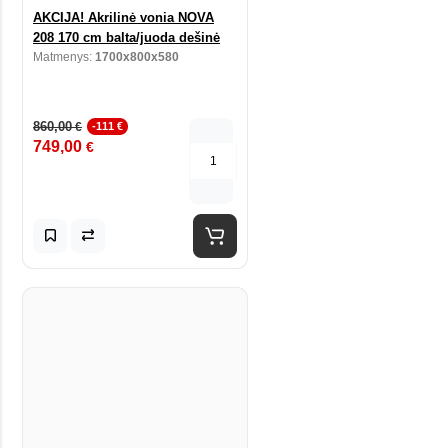
AKCIJA! Akrilinė vonia NOVA
208 170 cm balta/juoda dešinė
Matmenys:
1700x800x580
860,00
€
-111 €
749,00
€