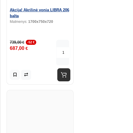
Akcija! Akrilinė vonia LIBRA 206
balta
Matmenys:
1700x750x720
739,00
€
-52 €
687,00
€