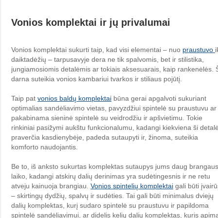
Vonios komplektai ir jų privalumai
Vonios komplektai sukurti taip, kad visi elementai – nuo
praustuvo
i
daiktadėžių – tarpusavyje dera ne tik spalvomis, bet ir stilistika,
jungiamosiomis detalėmis ar tokiais aksesuarais, kaip rankenėlės. 
darna suteikia vonios kambariui tvarkos ir stiliaus pojūtį.
Taip pat
vonios baldų komplektai
būna gerai apgalvoti sukuriant
optimalias sandėliavimo vietas, pavyzdžiui spintelė su praustuvu ar
pakabinama sieninė spintelė su veidrodžiu ir apšvietimu. Tokie
rinkiniai pasižymi aukštu funkcionalumu, kadangi kiekviena ši detal
praverčia kasdienybėje, padeda sutaupyti ir, žinoma, suteikia
komforto naudojantis.
Be to, iš anksto sukurtas komplektas sutaupys jums daug brangau
laiko, kadangi atskirų dalių derinimas yra sudėtingesnis ir ne retu
atveju kainuoja brangiau.
Vonios spintelių komplektai
gali būti įvair
– skirtingų dydžių, spalvų ir sudėties. Tai gali būti minimalus dviejų
dalių komplektas, kurį sudaro spintelė su praustuvu ir papildoma
spintelė sandėliavimui, ar didelis kelių dalių komplektas, kuris apim