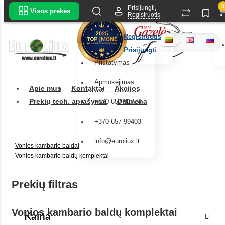
0
Prisijungti,
Visos prekės
Registruotis
Registruotis
Prisijungti
Pristatymas
Apmokėjimas
Apie mus
Kontaktai
Akcijos
Prekių tech. aprašymai
Didmena
+370 657 91774
+370 657 99403
info@euroliux.lt
Vonios kambario baldai
Vonios kambario baldų komplektai
Prekių filtras
Vonios kambario baldų komplektai
Kaina