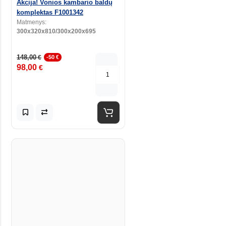
Akcija! Vonios kambario baldų
komplektas F1001342
Matmenys:
300x320x810/300x200x695
148,00
€
-50 €
98,00
€