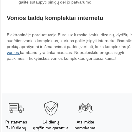
galite sutaupyti pinigų dėl jo patvarumo.
Vonios baldų komplektai internetu
Elektroninėje parduotuvėje Euroliux.lt rasite įvairių dizainų, dydžių ir
sudėties vonios komplektus, kuriuos galite įsigyti internetu. Išsamū
prekių aprašymai ir išmatavimai padės įvertinti, koks komplektas jū
vonios
kambariui yra tinkamiausias. Nepraleiskite progos įsigyti
patikimus ir kokybiškus vonios komplektus geriausia kaina!
Pristatymas
14 dienų
Atsiimkite
7-10 dienų
grąžinimo garantija
nemokamai