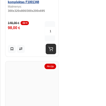
komplektas F1001348
Matmenys:
300x320x800/300x200x695
148,00
€
-50 €
98,00
€
Akcija