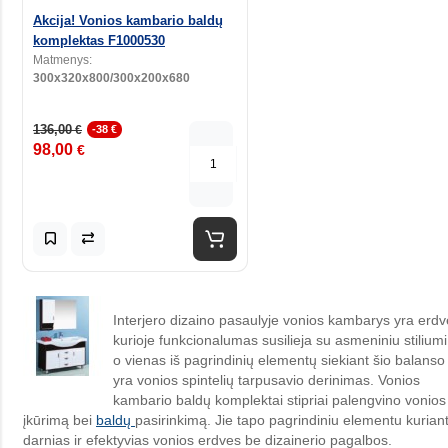
Akcija! Vonios kambario baldų
komplektas F1000530
Matmenys:
300x320x800/300x200x680
136,00
€
-38 €
98,00
€
Interjero dizaino pasaulyje vonios kambarys yra erdv
kurioje funkcionalumas susilieja su asmeniniu stiliumi
o vienas iš pagrindinių elementų siekiant šio balanso
yra vonios spintelių tarpusavio derinimas. Vonios
kambario baldų komplektai stipriai palengvino vonios
įkūrimą bei
baldų
pasirinkimą. Jie tapo pagrindiniu elementu kurian
darnias ir efektyvias vonios erdves be dizainerio pagalbos.