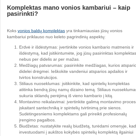
Komplektas mano vonios kambariui – kaip
pasirinkti?
Koks
vonios baldų komplektas
yra tinkamiausias jūsų vonios
kambariui priklauso nuo keleto pagrindinių aspektų:
Erdvė ir išdėstymas: įvertinkite vonios kambario matmenis ir
išdėstymą, kad įsitikintumėte, jog jūsų pasirinktas komplekta
nebus per didelis ar per mažas.
Medžiagų patvarumas: pasirinkite medžiagas, kurios atspari
didelei drėgmei. Ieškokite vandeniui atsparios apdailos ir
tvirtos konstrukcijos.
Stiliaus nuoseklumas: įsitikinkite, kad spintelių komplektas
atitinka bendrą jūsų namų dizaino temą. Stiliaus nuosekluma
sukuria sklandų perėjimą iš vieno kambario į kitą.
Montavimo reikalavimai: įvertinkite galimą montavimo proces
įskaitant santechniką ir spintelių tvirtinimą prie sienos.
Sudėtingesniems komplektams gali prireikti profesionalų
įrengimo pagalbos.
Biudžetas: nustatykite realų biudžetą, turėdami omenyje, kad
investuodami į aukštos kokybės spintelių komplektą ilgainiui