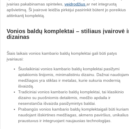
įvairias pakabinamas spinteles,
veidrodžius
ar net integruotą
apšvietimą. Ši įvairovė leidžia pirkėjui pasirinkit būtent jo poreikius
atitinkantį komplektą.
Vonios baldų komplektai – stiliaus įvairovė i
dizainas
Šiais laikais vonios kambario baldų komplektai gali būti patys
įvairiausi:
Šiuolaikiniai vonios kambario baldų komplektai pasižymi
aptakiomis linijomis, minimalistiniu dizainu. Dažnai naudoja
medžiagos yra stiklas ir metalas, kurie sukuria modernią
išvaizdą.
Tradiciniai vonios kambario baldų komplektai, tai klasikinio
dizaino su puošniomis detalėmis, medžio apdaila ir
nesenstančia išvaizda pasižymintys baldai.
Prabangūs vonios kambario baldų komplektaigali būti kuriam
naudojant išskirtines medžiagas, akmens paviršius, unikalius
praustuvus ir integruojant naujausias technologijas.