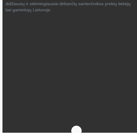
didžiausių ir sėkmingiausiai dirbančių santechnikos prekių tiekėjų
bei gamintojų Lietuvoje.