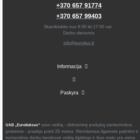
+370 657 91774
+370 657 99403
Skambinkite nuo 8:00 iki 17:00 val.
Darbo dienomis
info@euroliux.lt
Informacija
Paskyra
savo veiklą - didmeninę prekybą santechnikos
UAB „Euroliuksas“
prekėmis - pradėjo prieš 25 metus. Remdamasi ilgamete patirtimi ir
komandiniu darbu bendrovė veiklą išplėtojo ir šiuo metu yra viena