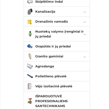
Išsiplėtimo indai
Kanalizacija
Drenažinis vamzdis
Nuotekų valymo įrenginiai ir
jų priedai
Orapūtės ir jų priedai
Granito gaminiai
Agrodanga
Polietileno plėvelė
Vėjo izoliacinė plėvelė
IŠPARDUOTUVĖ
PROFESIONALIEMS
SANTECHNIKAMS