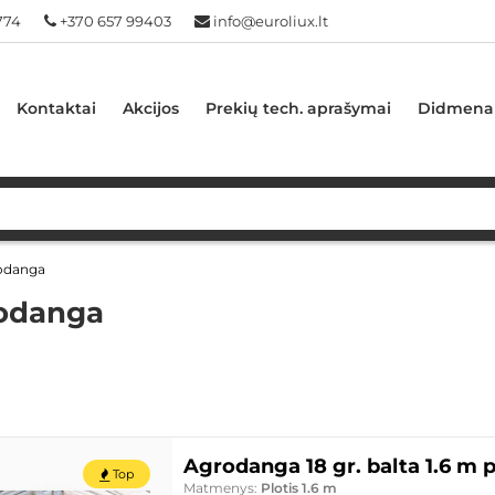
774
+370 657 99403
info@euroliux.lt
Kontaktai
Akcijos
Prekių tech. aprašymai
Didmena
odanga
odanga
Agrodanga 18 gr. balta 1.6 m p
Top
Matmenys:
Plotis 1.6 m