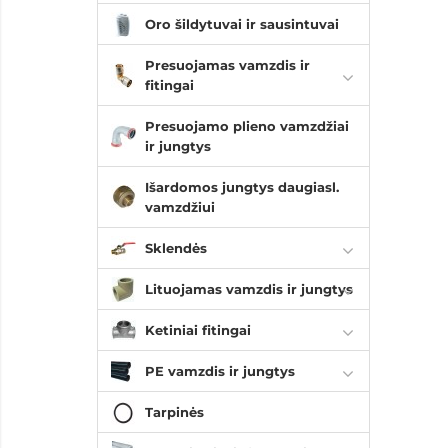
Oro šildytuvai ir sausintuvai
Presuojamas vamzdis ir
fitingai
Presuojamo plieno vamzdžiai
ir jungtys
Išardomos jungtys daugiasl.
vamzdžiui
Sklendės
Lituojamas vamzdis ir jungtys
Ketiniai fitingai
PE vamzdis ir jungtys
Tarpinės