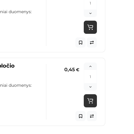
iniai duomenys:
pločio
0,45
€
iniai duomenys: