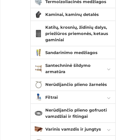
Termoizoliacinės medžiagos
Kaminai, kaminų detalės
Katilų, krosnių, židinių dalys,
priežiūros priemonės, ketaus
gaminiai
Sandarinimo medžiagos
Santechninė šildymo
armatūra
Nerūdijančio plieno žarnelės
Filtrai
Nerūdijančio plieno gofruoti
vamzdžiai ir fitingai
Varinis vamzdis ir jungtys