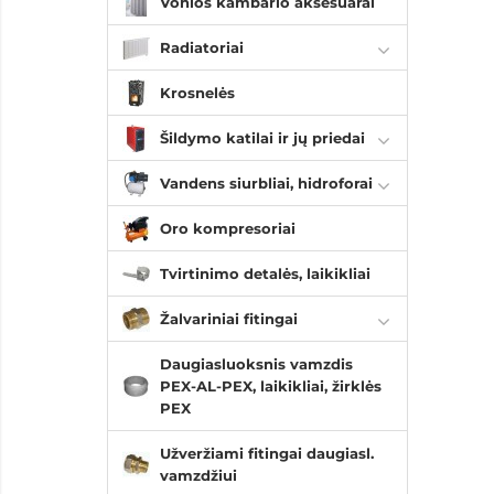
Vonios kambario aksesuarai
Radiatoriai
Krosnelės
Šildymo katilai ir jų priedai
Vandens siurbliai, hidroforai
Oro kompresoriai
Tvirtinimo detalės, laikikliai
Žalvariniai fitingai
Daugiasluoksnis vamzdis
PEX-AL-PEX, laikikliai, žirklės
PEX
Užveržiami fitingai daugiasl.
vamzdžiui