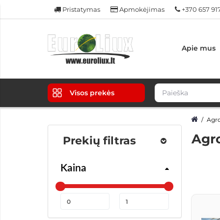
Pristatymas
Apmokėjimas
+370 657 91
Apie mus
Visos prekės
Agr
Agr
Prekių filtras
Kaina