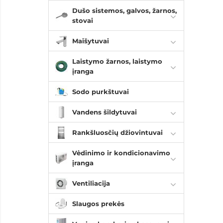
Dušo sistemos, galvos, žarnos,
stovai
Maišytuvai
Laistymo žarnos, laistymo
įranga
Sodo purkštuvai
Vandens šildytuvai
Rankšluosčių džiovintuvai
Vėdinimo ir kondicionavimo
įranga
Ventiliacija
Slaugos prekės