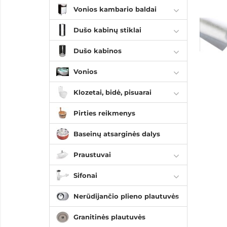
Vonios kambario baldai
Dušo kabinų stiklai
Dušo kabinos
Vonios
Klozetai, bidė, pisuarai
Pirties reikmenys
Baseinų atsarginės dalys
Praustuvai
Sifonai
Nerūdijančio plieno plautuvės
Granitinės plautuvės