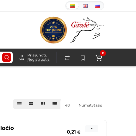
0
Prisijungti,
Registruotis
48
Numatytasis
ločio
0,21
€