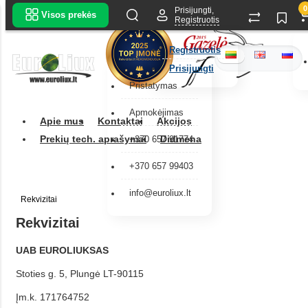
0
Prisijungti,
Visos prekės
Registruotis
Registruotis
Prisijungti
Pristatymas
Apmokėjimas
Apie mus
Kontaktai
Akcijos
Prekių tech. aprašymai
Didmena
+370 657 91774
+370 657 99403
info@euroliux.lt
Rekvizitai
Rekvizitai
UAB EUROLIUKSAS
Stoties g. 5, Plungė LT-90115
Įm.k. 171764752