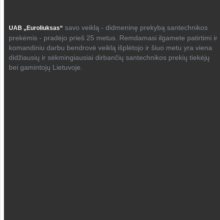
savo veiklą - didmeninę prekybą santechnikos
UAB „Euroliuksas“
prekėmis - pradėjo prieš 25 metus. Remdamasi ilgamete patirtimi ir
komandiniu darbu bendrovė veiklą išplėtojo ir šiuo metu yra viena
didžiausių ir sėkmingiausiai dirbančių santechnikos prekių tiekėjų
bei gamintojų Lietuvoje.