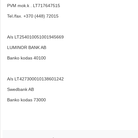
PVM mok.k . LT717647515
Tel./fax. +370 (448) 72015
A/s LT254010051001945669
LUMINOR BANK AB
Banko kodas 40100
A/s LT427300010138601242
Swedbank AB
Banko kodas 73000