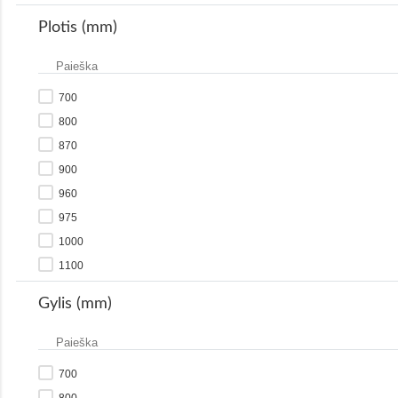
Plotis (mm)
700
800
870
900
960
975
1000
1100
1150
Gylis (mm)
1200
1300
1350
700
1380
800