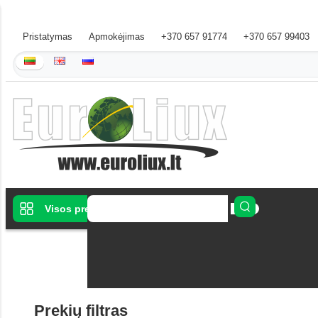
Pristatymas
Apmokėjimas
+370 657 91774
+370 657 99403
Visos prekės
Dušo kabinos
Prekių filtras