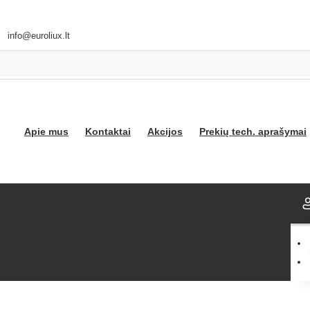
info@euroliux.lt
Apie mus
Kontaktai
Akcijos
Prekių tech. aprašymai