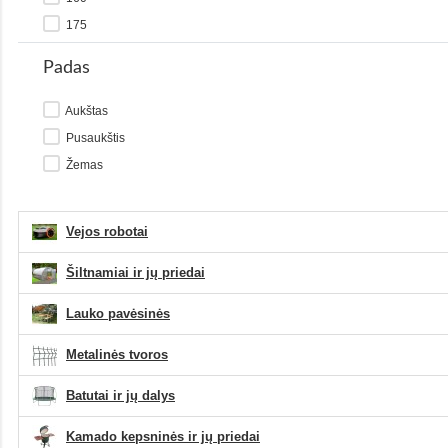
175
185
Padas
330
370
Aukštas
400
Pusaukštis
420
Žemas
440
450
Vejos robotai
1700
1750
Šiltnamiai ir jų priedai
1850
Lauko pavėsinės
1880
1900
Metalinės tvoros
1940
Batutai ir jų dalys
1950
1970
Kamado kepsninės ir jų priedai