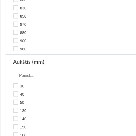
1500
830
1600
850
1700
870
880
900
960
975
Aukštis (mm)
1000
1100
1200
30
1300
40
1350
50
1500
130
140
150
160