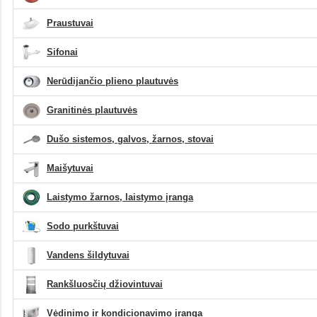
Praustuvai
Sifonai
Nerūdijančio plieno plautuvės
Granitinės plautuvės
Dušo sistemos, galvos, žarnos, stovai
Maišytuvai
Laistymo žarnos, laistymo įranga
Sodo purkštuvai
Vandens šildytuvai
Rankšluosčių džiovintuvai
Vėdinimo ir kondicionavimo įranga