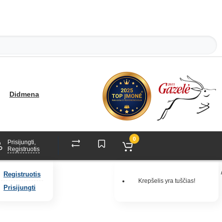
Didmena
0
Prisijungti,
Registruotis
Registruotis
Krepšelis yra tuščias!
Prisijungti