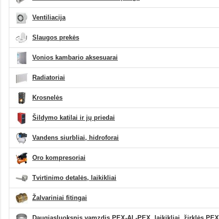
Ventiliacija
Slaugos prekės
Vonios kambario aksesuarai
Radiatoriai
Krosnelės
Šildymo katilai ir jų priedai
Vandens siurbliai, hidroforai
Oro kompresoriai
Tvirtinimo detalės, laikikliai
Žalvariniai fitingai
Daugiasluoksnis vamzdis PEX-AL-PEX, laikikliai, žirklės PEX