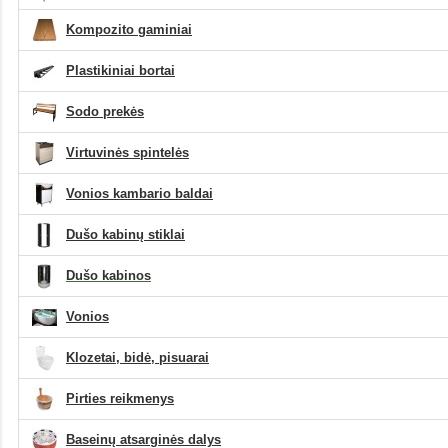
1980
Kompozito gaminiai
2000
2020
Plastikiniai bortai
2030
Sodo prekės
2050
2100
Virtuvinės spintelės
2150
Vonios kambario baldai
2180
2200
Dušo kabinų stiklai
2250
Dušo kabinos
2300
Vonios
Klozetai, bidė, pisuarai
Pirties reikmenys
Baseinų atsarginės dalys