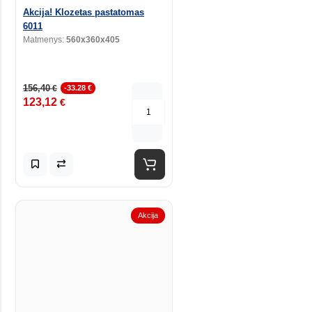
Akcija! Klozetas pastatomas
6011
Matmenys:
560x360x405
156,40
€
-33.28 €
123,12
€
Akcija