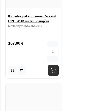
Klozetas pakabinamas Cersanit
B291 WHB su lėtu dangčiu
Matmenys:
365x365x510
167,00
€