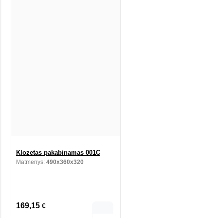
Klozetas pakabinamas 001C
Matmenys:
490x360x320
169,15
€