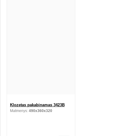
Klozetas pakabinamas 3423B
Matmenys:
490x360x320