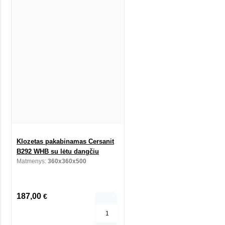
Klozetas pakabinamas Cersanit
B292 WHB su lėtu dangčiu
Matmenys:
360x360x500
187,00
€