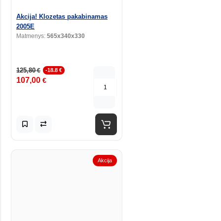
Akcija! Klozetas pakabinamas
2005E
Matmenys:
565x340x330
125,80
€
-18.8 €
107,00
€
Akcija