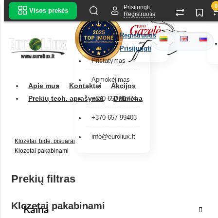
0
Prisijungti,
Visos prekės
Registruotis
Registruotis
Prisijungti
Pristatymas
Apmokėjimas
Apie mus
Kontaktai
Akcijos
Prekių tech. aprašymai
Didmena
+370 657 91774
+370 657 99403
info@euroliux.lt
Klozetai, bidė, pisuarai
Klozetai pakabinami
Prekių filtras
Klozetai pakabinami
Kaina