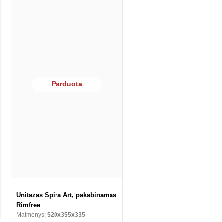
Parduota
Unitazas Spira Art, pakabinamas
Rimfree
Matmenys:
520x355x335