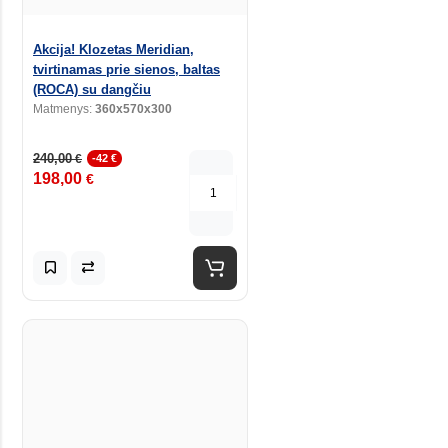
Akcija! Klozetas Meridian,
tvirtinamas prie sienos, baltas
(ROCA) su dangčiu
Matmenys:
360x570x300
240,00
€
-42 €
198,00
€