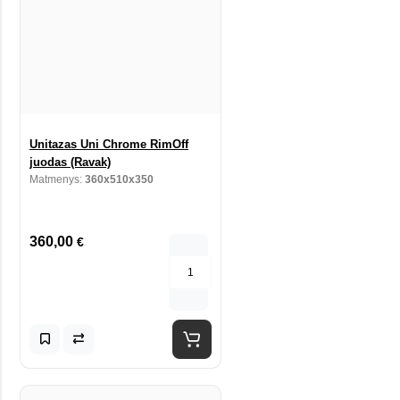
Unitazas Uni Chrome RimOff
juodas (Ravak)
Matmenys:
360x510x350
360,00
€