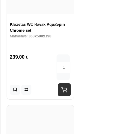
Klozetas WC Ravak AquaSpin
Chrome set
Matmenys:
363x500x390
239,00
€