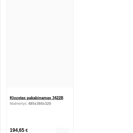
Klozetas pakabinamas 3422B
Matmenys:
485x360x320
194,65
€