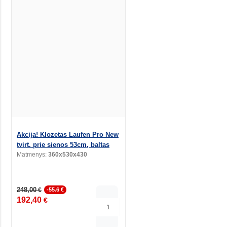
Akcija! Klozetas Laufen Pro New
tvirt. prie sienos 53cm, baltas
Matmenys:
360x530x430
248,00
€
-55.6 €
192,40
€