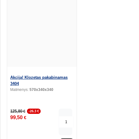
Akcija! Klozetas pakabinamas
3404
Matmenys:
570x340x340
125,80
€
-26.3 €
99,50
€