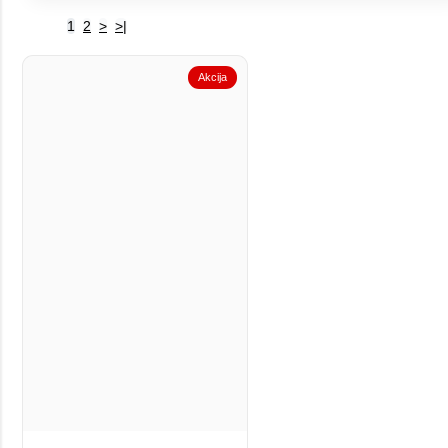
1
2
>
>|
Akcija