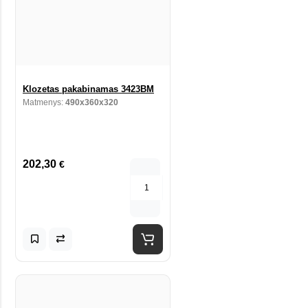
Klozetas pakabinamas 3423BM
Matmenys:
490x360x320
202,30
€