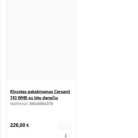
Klozetas pakabinamas Cersanit
743 WHB su lėtu dangčiu
Matmenys:
360x505x370
226,00
€