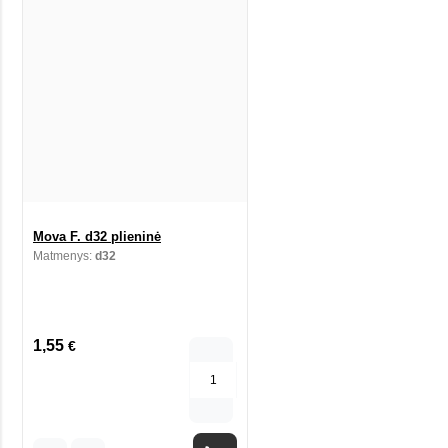
Mova F. d32 plieninė
Matmenys:
d32
1,55
€