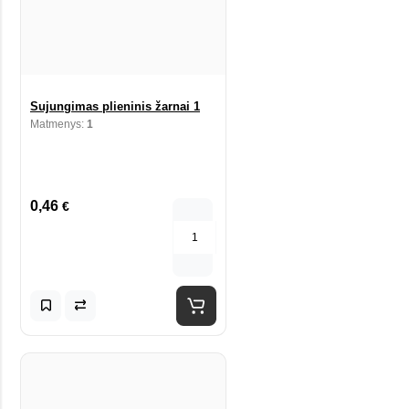
Sujungimas plieninis žarnai 1
Matmenys:
1
0,46
€