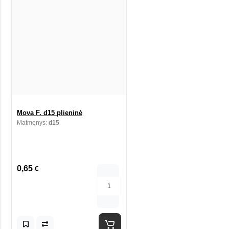
Mova F. d15 plieninė
Matmenys:
d15
0,65
€