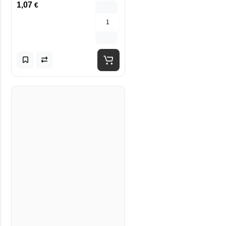
1,07
€