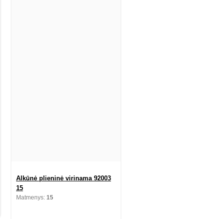
Alkūnė plieninė virinama 92003
15
Matmenys:
15