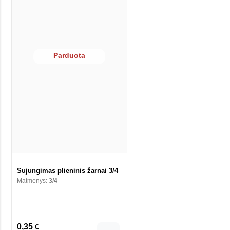
Parduota
Sujungimas plieninis žarnai 3/4
Matmenys:
3/4
0,35
€