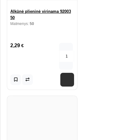
Alkūnė plieninė virinama 92003
50
Matmenys:
50
2,29
€