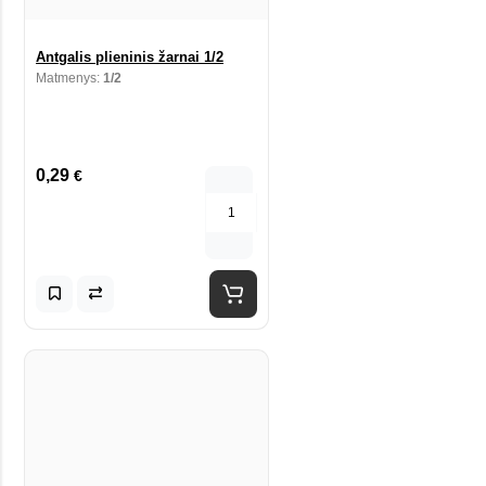
Antgalis plieninis žarnai 1/2
Matmenys:
1/2
0,29
€