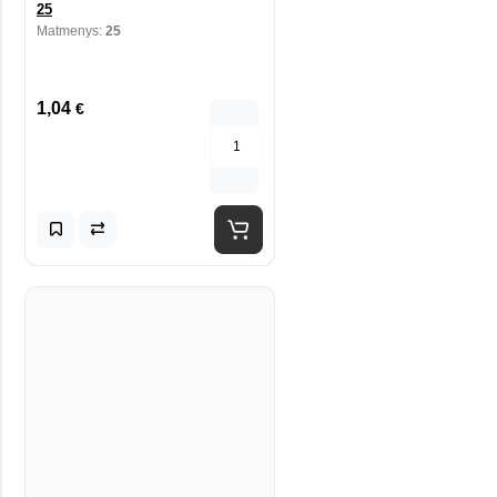
25
Matmenys:
25
1,04
€