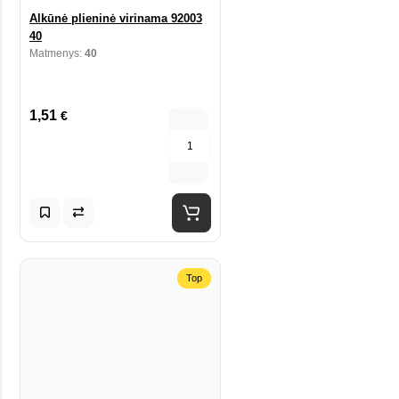
Alkūnė plieninė virinama 92003
40
Matmenys:
40
1,51
€
Top