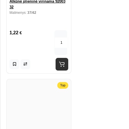
Alkūnė plieninė virinama 92003
32
Matmenys:
37/42
1,22
€
Top