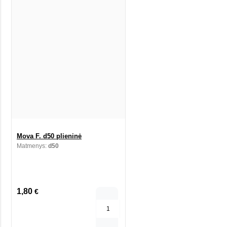
Mova F. d50 plieninė
Matmenys:
d50
1,80
€