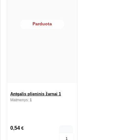
Parduota
Antgalis plieninis žarnai 1
Matmenys:
1
0,54
€