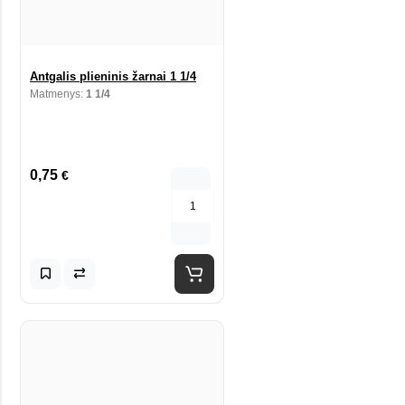
Antgalis plieninis žarnai 1 1/4
Matmenys:
1 1/4
0,75
€