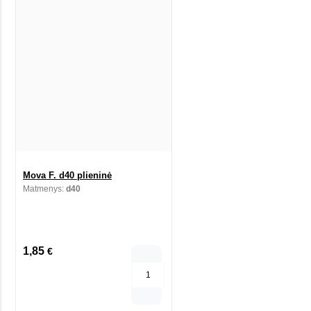
Mova F. d40 plieninė
Matmenys:
d40
1,85
€