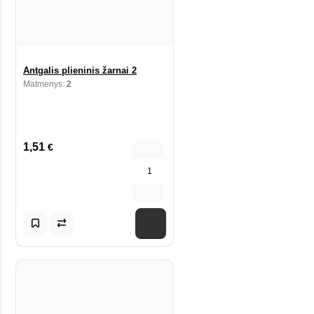
Antgalis plieninis žarnai 2
Matmenys:
2
1,51
€