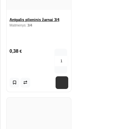
Antgalis plieninis žarnai 3/4
Matmenys:
3/4
0,38
€