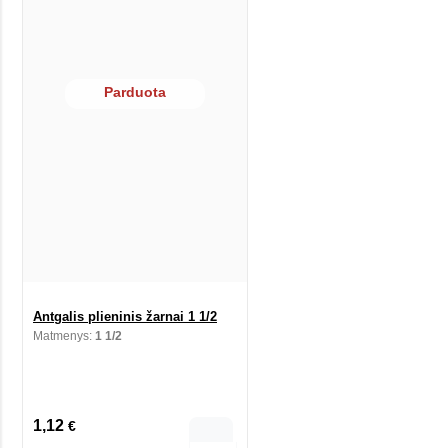
Parduota
Antgalis plieninis žarnai 1 1/2
Matmenys:
1 1/2
1,12
€