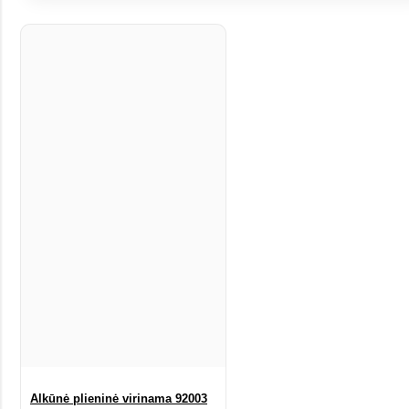
Alkūnė plieninė virinama 92003