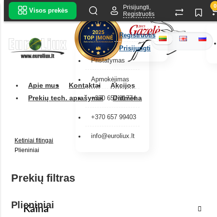
0
Prisijungti,
Visos prekės
Registruotis
Registruotis
Prisijungti
Pristatymas
Apmokėjimas
Apie mus
Kontaktai
Akcijos
Prekių tech. aprašymai
Didmena
+370 657 91774
+370 657 99403
info@euroliux.lt
Ketiniai fitingai
Plieniniai
Prekių filtras
Plieniniai
Kaina