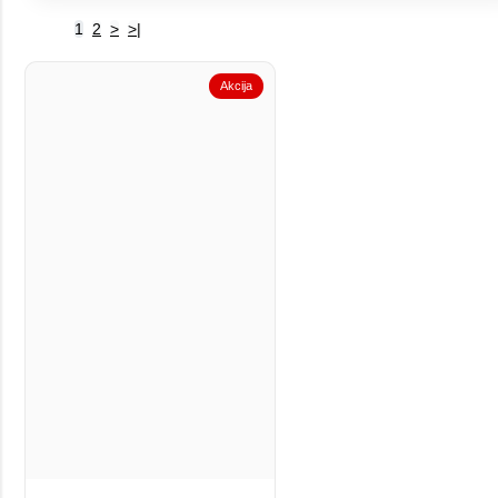
1
2
>
>|
Akcija