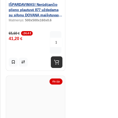
IŠPARDAVIMAS! Nerūdijančio
plieno plautuvė 877 uždedama
su sifonu DOVANA maišytuvas
virtuvinis A2208
Matmenys:
500x500x160x0.6
65,60
€
-24.4 €
41,20
€
Akcija