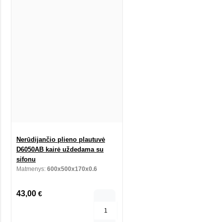
Nerūdijančio plieno plautuvė
D6050AB kairė uždedama su
sifonu
Matmenys:
600x500x170x0.6
43,00
€