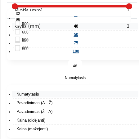
Plotis (mm)
25
500
Gylis (mm)
48
600
50
500
650
75
600
800
100
48
Numatytasis
Numatytasis
Pavadinimas (A - Ž)
Pavadinimas (Ž - A)
Kaina (didėjanti)
Kaina (mažėjanti)