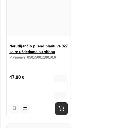
Nerūdijančio plieno plautuvė 927
kairė uždedama su sifonu
Matmenys:
650x500x180x0.6
47,00
€