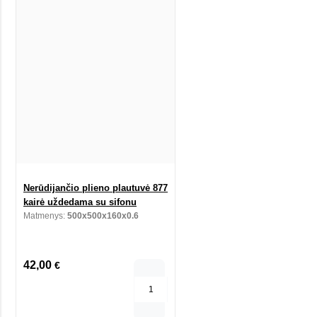
Nerūdijančio plieno plautuvė 877
kairė uždedama su sifonu
Matmenys:
500x500x160x0.6
42,00
€