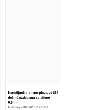
Nerūdijančio plieno plautuvė 864
dešinė uždedama su sifonu
0.6mm
Matmenys:
800x600x170x0.6