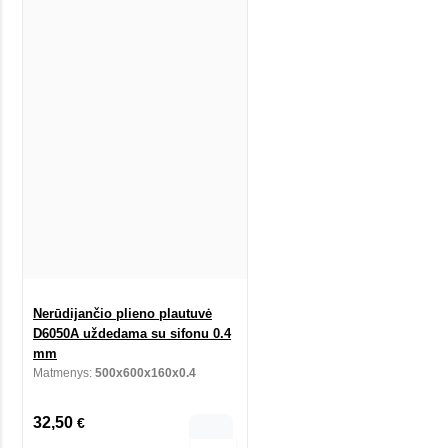
Nerūdijančio plieno plautuvė
D6050A uždedama su sifonu 0.4
mm
Matmenys:
500x600x160x0.4
32,50
€