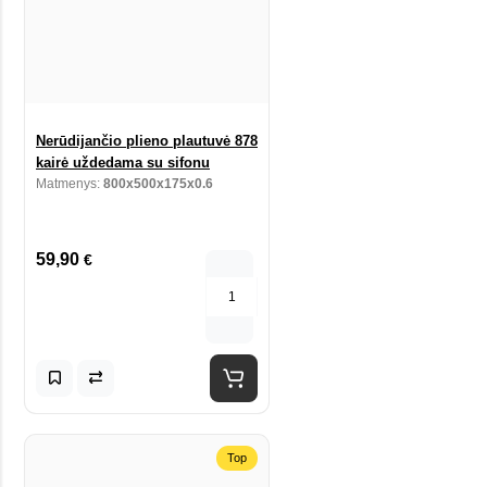
Nerūdijančio plieno plautuvė 878
kairė uždedama su sifonu
Matmenys:
800x500x175x0.6
59,90
€
Top