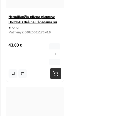
Nerūdijančio plieno plautuvė
D6050AB dešinė uždedama su
sifonu
Matmenys:
600x500x170x0.6
43,00
€