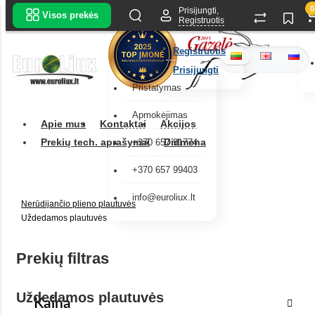
0
Prisijungti,
Visos prekės
Registruotis
Registruotis
Prisijungti
Pristatymas
Apmokėjimas
Apie mus
Kontaktai
Akcijos
Prekių tech. aprašymai
Didmena
+370 657 91774
+370 657 99403
info@euroliux.lt
Nerūdijančio plieno plautuvės
Uždedamos plautuvės
Prekių filtras
Uždedamos plautuvės
Kaina