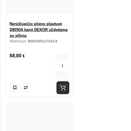
Nerūdijančio plieno plautuvė
D8050A kairė DEKOR uždedama
su sifonu
Matmenys:
800x500x175x0.8
68,00
€