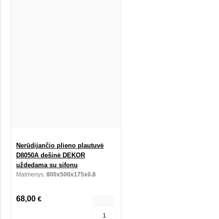
Nerūdijančio plieno plautuvė
D8050A dešinė DEKOR
uždedama su sifonu
Matmenys:
800x500x175x0.8
68,00
€