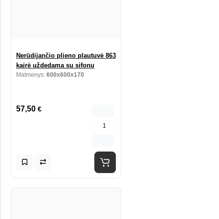
Nerūdijančio plieno plautuvė 863
kairė uždedama su sifonu
Matmenys:
600x600x170
57,50
€