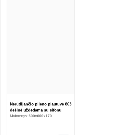
Nerūdijančio plieno plautuvė 863
dešinė uždedama su sifonu
Matmenys:
600x600x170