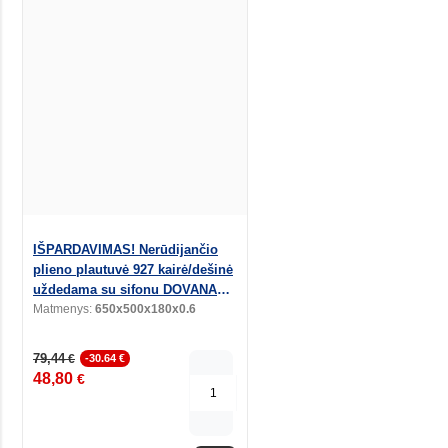
IŠPARDAVIMAS! Nerūdijančio
plieno plautuvė 927 kairė/dešinė
uždedama su sifonu DOVANA
maišytuvas virtuvinis A2210
Matmenys:
650x500x180x0.6
79,44
€
-30.64 €
48,80
€