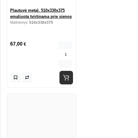
Plautuvė metal. 510x330x375
emaliuota tvirtinama prie sienos
Matmenys:
510x330x375
67,00
€