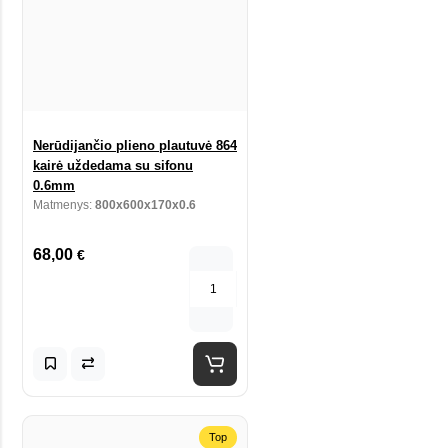
Nerūdijančio plieno plautuvė 864
kairė uždedama su sifonu
0.6mm
Matmenys:
800x600x170x0.6
68,00
€
Top