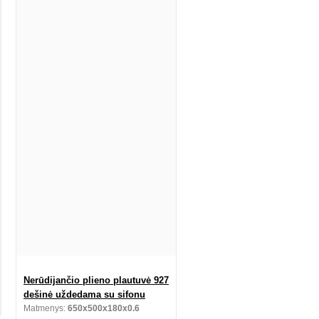
Nerūdijančio plieno plautuvė 927
dešinė uždedama su sifonu
Matmenys:
650x500x180x0.6