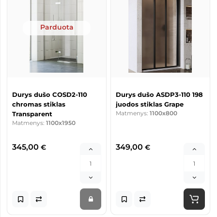
Parduota
Durys dušo COSD2-110
Durys dušo ASDP3-110 198
chromas stiklas
juodos stiklas Grape
Matmenys:
1100x800
Transparent
Matmenys:
1100x1950
345,00
349,00
€
€