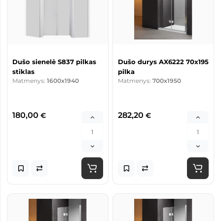
Dušo sienelė S837 pilkas
Dušo durys AX6222 70x195
stiklas
pilka
Matmenys:
1600x1940
Matmenys:
700x1950
180,00
282,20
€
€