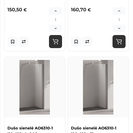
150,50
160,70
€
€
Dušo sienelė AO6310-1
Dušo sienelė AO6310-1