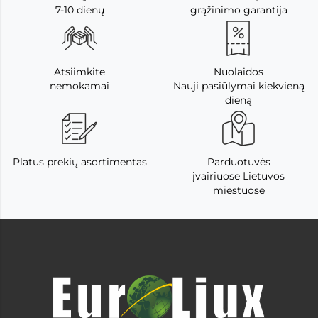
7-10 dienų
grąžinimo garantija
Atsiimkite
Nuolaidos
nemokamai
Nauji pasiūlymai kiekvieną
dieną
Platus prekių asortimentas
Parduotuvės
įvairiuose Lietuvos
miestuose