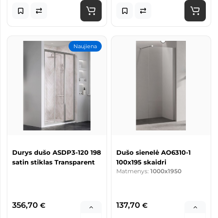
Naujiena
Durys dušo ASDP3-120 198
Dušo sienelė AO6310-1
satin stiklas Transparent
100x195 skaidri
Matmenys:
1000x1950
356,70
137,70
€
€