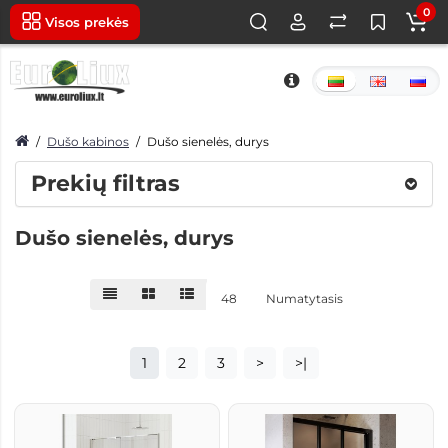
0
Visos prekės
Dušo kabinos
Dušo sienelės, durys
Prekių filtras
Dušo sienelės, durys
48
Numatytasis
1
2
3
>
>|