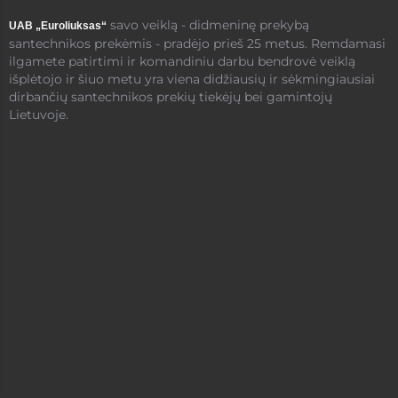
savo veiklą - didmeninę prekybą
UAB „Euroliuksas“
santechnikos prekėmis - pradėjo prieš 25 metus. Remdamasi
ilgamete patirtimi ir komandiniu darbu bendrovė veiklą
išplėtojo ir šiuo metu yra viena didžiausių ir sėkmingiausiai
dirbančių santechnikos prekių tiekėjų bei gamintojų
Lietuvoje.