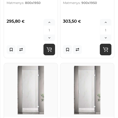
Matmenys:
800x1950
Matmenys:
900x1950
295,80
303,50
€
€