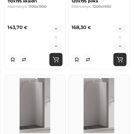
110x195 skaidri
120x195 pilka
Matmenys:
1100x1950
Matmenys:
1200x1950
143,70
168,30
€
€