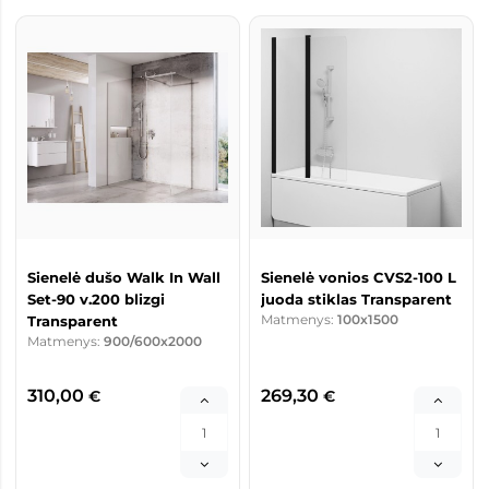
Sienelė dušo Walk In Wall
Sienelė vonios CVS2-100 L
Set-90 v.200 blizgi
juoda stiklas Transparent
Matmenys:
100x1500
Transparent
Matmenys:
900/600x2000
310,00
269,30
€
€