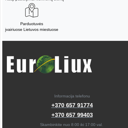
Parduotuvės
įvairiuose Lietuvos miestuose
Informacija telefonu
+370 657 91774
+370 657 99403
Skambinkite nuo 8:00 iki 17:00 val.