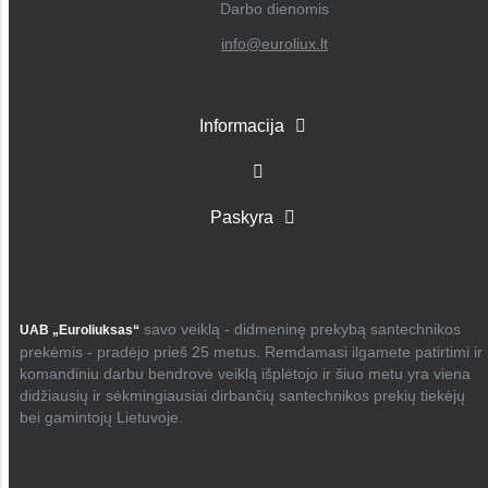
Darbo dienomis
info@euroliux.lt
Informacija
Paskyra
savo veiklą - didmeninę prekybą santechnikos
UAB „Euroliuksas“
prekėmis - pradėjo prieš 25 metus. Remdamasi ilgamete patirtimi ir
komandiniu darbu bendrovė veiklą išplėtojo ir šiuo metu yra viena
didžiausių ir sėkmingiausiai dirbančių santechnikos prekių tiekėjų
bei gamintojų Lietuvoje.