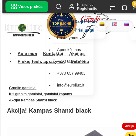
0
Prisijungti,
Visos prekės
Registruotis
Registruotis
Prisijungti
Pristatymas
Apmokėjimas
Apie mus
Kontaktai
Akcijos
Prekių tech. aprašymai
Didmena
+370 657 91774
+370 657 99403
info@euroliux.lt
Granito gaminiai
Kiti granito gaminiai, gaminiai kapams
Akcija! Kampas Shanxi black
Akcija! Kampas Shanxi black
Akcija
Top