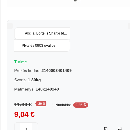
Akcija! Bortelis Shanxi black 1250x120x30
Plytelės 0903 ovalios
Turime
Prekės kodas:
2140003401409
Svoris:
1.80kg
Matmenys:
140x140x40
11,30 €
-20 %
€
Nuolaida:
2,26
9,04 €