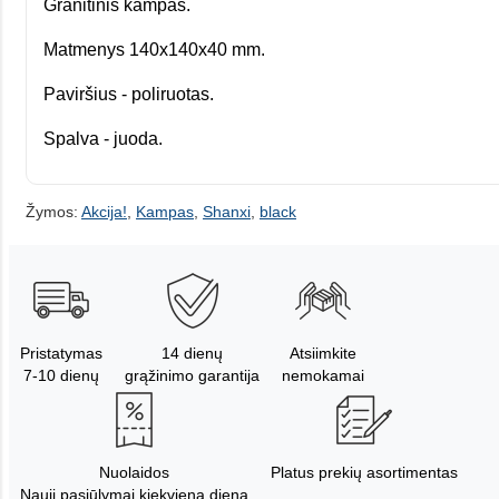
Granitinis kampas.
Matmenys 140x140x40 mm.
Paviršius - poliruotas.
Spalva - juoda.
Žymos:
Akcija!
,
Kampas
,
Shanxi
,
black
Pristatymas
14 dienų
Atsiimkite
7-10 dienų
grąžinimo garantija
nemokamai
Nuolaidos
Platus prekių asortimentas
Nauji pasiūlymai kiekvieną dieną