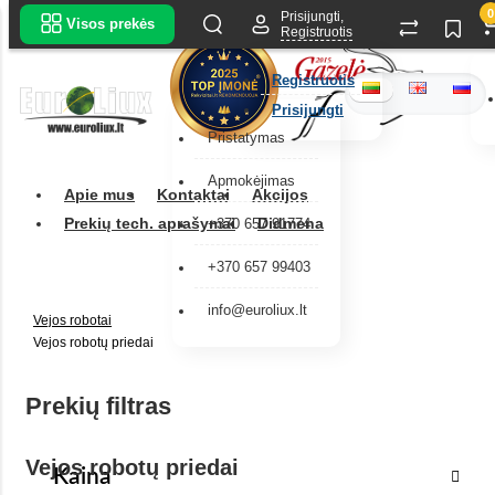
0
Prisijungti,
Visos prekės
Registruotis
Registruotis
Prisijungti
Pristatymas
Apmokėjimas
Apie mus
Kontaktai
Akcijos
Prekių tech. aprašymai
Didmena
+370 657 91774
+370 657 99403
info@euroliux.lt
Vejos robotai
Vejos robotų priedai
Prekių filtras
Vejos robotų priedai
Kaina