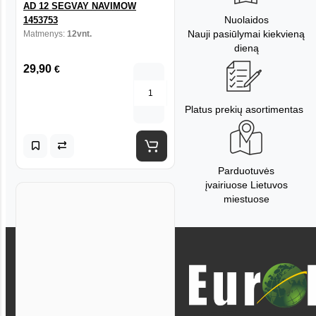
AD 12 SEGVAY NAVIMOW
Nuolaidos
1453753
Nauji pasiūlymai kiekvieną
Matmenys:
12vnt.
dieną
29,90
€
Platus prekių asortimentas
Parduotuvės
įvairiuose Lietuvos
miestuose