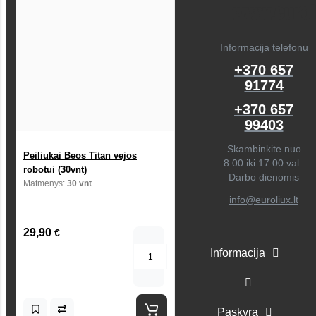
Informacija telefonu
+370 657
91774
+370 657
99403
Skambinkite nuo
Peiliukai Beos Titan vejos
8:00 iki 17:00 val.
robotui (30vnt)
Darbo dienomis
Matmenys:
30 vnt
info@euroliux.lt
29,90
€
Informacija
Paskyra