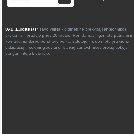
savo veiklą - didmeninę prekybą santechnikos
UAB „Euroliuksas“
prekėmis - pradėjo prieš 25 metus. Remdamasi ilgamete patirtimi ir
komandiniu darbu bendrovė veiklą išplėtojo ir šiuo metu yra viena
didžiausių ir sėkmingiausiai dirbančių santechnikos prekių tiekėjų
bei gamintojų Lietuvoje.