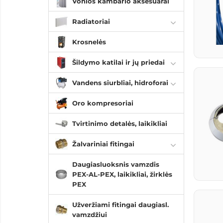
Vonios kambario aksesuarai
Radiatoriai
Krosnelės
Šildymo katilai ir jų priedai
Vandens siurbliai, hidroforai
Oro kompresoriai
Tvirtinimo detalės, laikikliai
Žalvariniai fitingai
Daugiasluoksnis vamzdis
PEX-AL-PEX, laikikliai, žirklės
PEX
Užveržiami fitingai daugiasl.
vamzdžiui