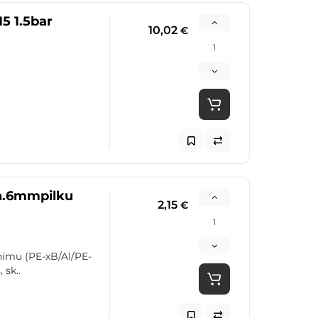
15 1.5bar
10,02
€
in.6mmpilku
2,15
€
nimu (PE-xB/Al/PE-
 sk..