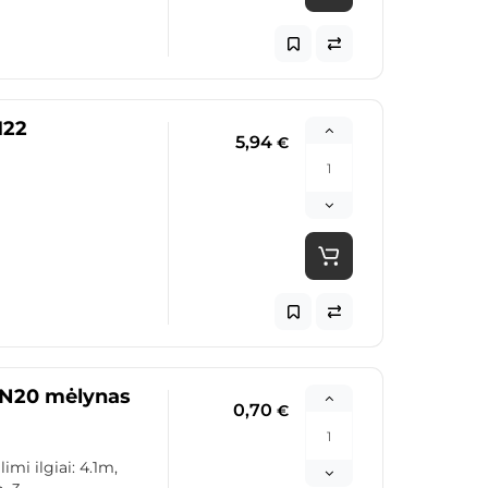
M22
5,94
€
N20 mėlynas
0,70
€
mi ilgiai: 4.1m,