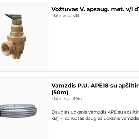
Vožtuvas V. apsaug. met. v/i d
Matmenys:
d15
..
Vamzdis P.U. APE18 su apšilt
(50m)
Matmenys:
50m
Daugiasluoksnis vamzdis APE su apšilti
xB) – izoliuotas daugiasluoksnis vamzdis,