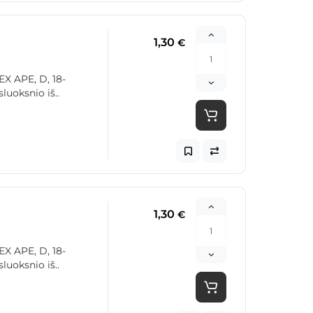
1,30
€
 APE, D, 18-
luoksnio iš..
1,30
€
 APE, D, 18-
luoksnio iš..