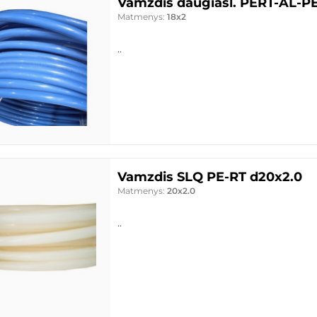
Vamzdis daugiasl. PERT-AL-P
Matmenys:
18x2
..
Vamzdis SLQ PE-RT d20x2.0
Matmenys:
20x2.0
..