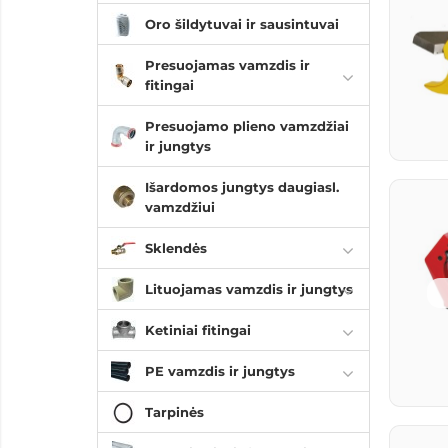
Oro šildytuvai ir sausintuvai
Presuojamas vamzdis ir
fitingai
Presuojamo plieno vamzdžiai
ir jungtys
Išardomos jungtys daugiasl.
vamzdžiui
Sklendės
Lituojamas vamzdis ir jungtys
Ketiniai fitingai
PE vamzdis ir jungtys
Tarpinės