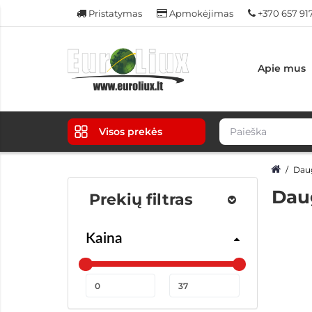
Pristatymas
Apmokėjimas
+370 657 91
Apie mus
Visos prekės
Daug
Daug
Prekių filtras
Kaina