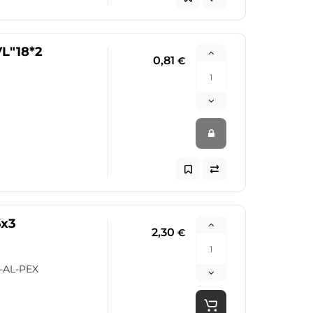
L"18*2
0,81
€
6x3
2,30
€
-AL-PEX