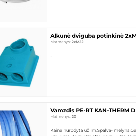
Alkūnė dviguba potinkinė 2x
Matmenys:
2xM22
..
Vamzdis PE-RT KAN-THERM D
Matmenys:
20
Kaina nurodyta už 1m.Spalva- mėlyna.Gali