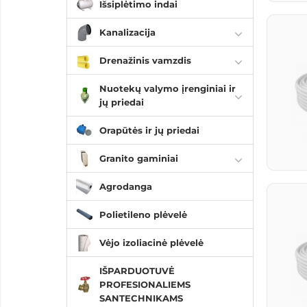
Išsiplėtimo indai
Kanalizacija
Drenažinis vamzdis
Nuotekų valymo įrenginiai ir
jų priedai
Orapūtės ir jų priedai
Granito gaminiai
Agrodanga
Polietileno plėvelė
Vėjo izoliacinė plėvelė
IŠPARDUOTUVĖ
PROFESIONALIEMS
SANTECHNIKAMS