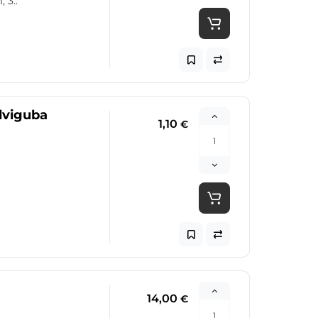
 3..
dviguba
1,10
€
14,00
€