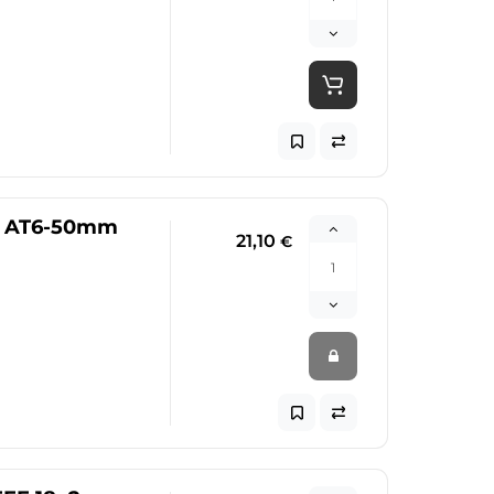
M AT6-50mm
21,10
€