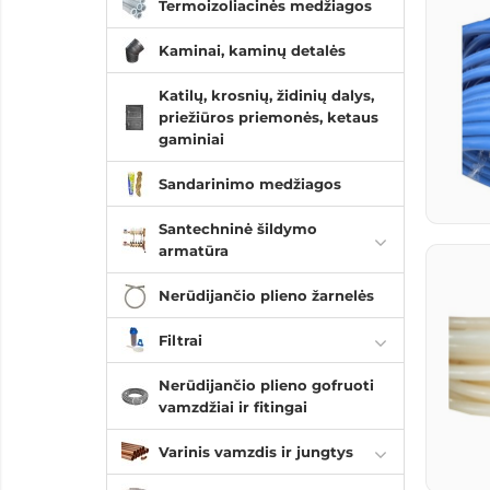
Termoizoliacinės medžiagos
Kaminai, kaminų detalės
Katilų, krosnių, židinių dalys,
priežiūros priemonės, ketaus
gaminiai
Sandarinimo medžiagos
Santechninė šildymo
armatūra
Nerūdijančio plieno žarnelės
Filtrai
Nerūdijančio plieno gofruoti
vamzdžiai ir fitingai
Varinis vamzdis ir jungtys