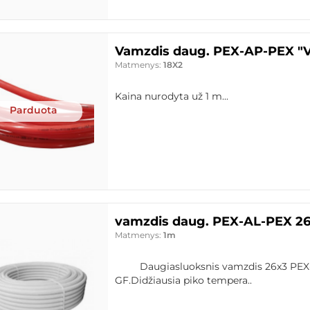
Vamzdis daug. PEX-AP-PEX "V
Matmenys:
18X2
Kaina nurodyta už 1 m...
Parduota
vamzdis daug. PEX-AL-PEX 2
Matmenys:
1m
Daugiasluoksnis vamzdis 26x3 PEX
GF.Didžiausia piko tempera..