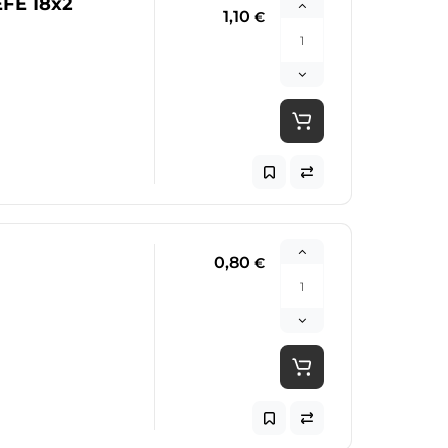
EFE 18x2
1,10
€
0,80
€