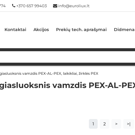
774
+370 657 99403
info@euroliux.lt
Kontaktai
Akcijos
Prekių tech. aprašymai
Didmena
iasluoksnis vamzdis PEX-AL-PEX, laikikliai, žirklės PEX
iasluoksnis vamzdis PEX-AL-PEX, 
1
2
>
>|