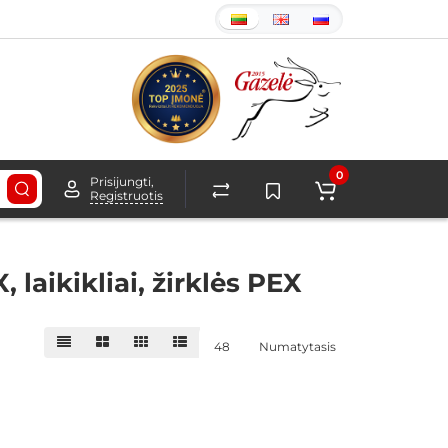
0
Prisijungti,
Registruotis
laikikliai, žirklės PEX
48
Numatytasis