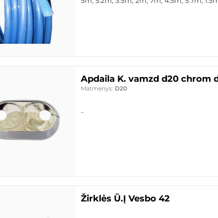
5m, 5.2m, 3.5m, 2m, 7m, 4.5m, 5.7m, 1.5m,
Apdaila K. vamzd d20 chrom 
Matmenys:
D20
..
Žirklės Ū.Į Vesbo 42