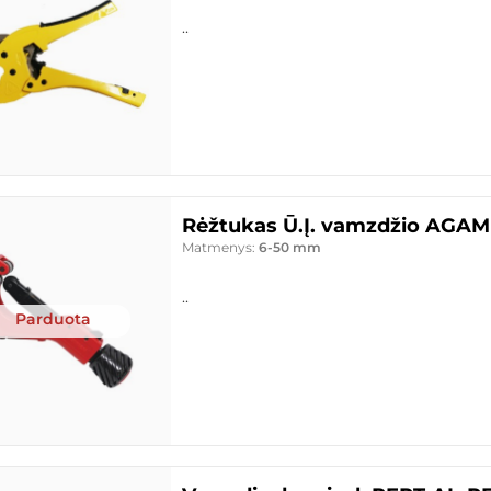
..
Rėžtukas Ū.Į. vamzdžio AGA
Matmenys:
6-50 mm
..
Parduota