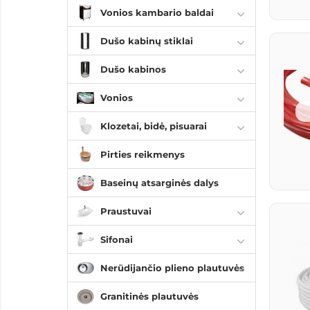
Vonios kambario baldai
Dušo kabinų stiklai
Dušo kabinos
Vonios
Klozetai, bidė, pisuarai
Pirties reikmenys
Baseinų atsarginės dalys
Praustuvai
Sifonai
Nerūdijančio plieno plautuvės
Granitinės plautuvės