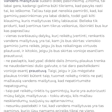
Vandens maišytuvai
sudaro didelį pasirinkimą. Žinoma, tai
labai gera, kadangi galima būti tikriems, kad pavyks rasti
tai, ko ieškome. Tačiau taip pat nereikia pamiršti, kad, kai
gaminių pasirinkimas yra labai didelis, todėl gali kilti
klausimų, kuris maišytuvas tiktų labiausiai. Belieka tik
pridurti, kad įvertinus tam tikrus veiksnius, išsirinkti bus kur
kas paprasčiau:
• vienas svarbiausių dalykų, kurį reikėtų įvertinti, renkantis
vandens maišytuvą, yra tai, kam jis bus skirtas: vienokio
gaminio jums reikės, jeigu jis bus reikalingas virtuvės
plautuvei, ir kitokio, jeigu jis bus skirtas vonioje esančiam
praustuvui;
• ne paslaptis, kad ypač didelė dalis žmonių plaukus trenka
ne naudodamiesi dušo galvute, o tai daro pasitelkdami
vonioje esantį
praustuvą
. Taigi, jeigu ir jūs mėgstate
plaukus trinkti būtent taip, tuomet reikėtų rinktis ne patį
mažiausią vandens maišytuvą, kad nepatirtumėte
nepatogumų;
• taip pat reikėtų rinktis tų gamintojų, kurie yra autorizuoti
mūsų šalyje, maišytuvus – tokiu atveju, kils mažiau
nesklandumų, susijusių su aptarnavimu;
• nesunku pastebėti ir tai, kad vandens maišytuvas yra tas
gaminys, kurio jūsų namams prireiks tikrai ne vieno.