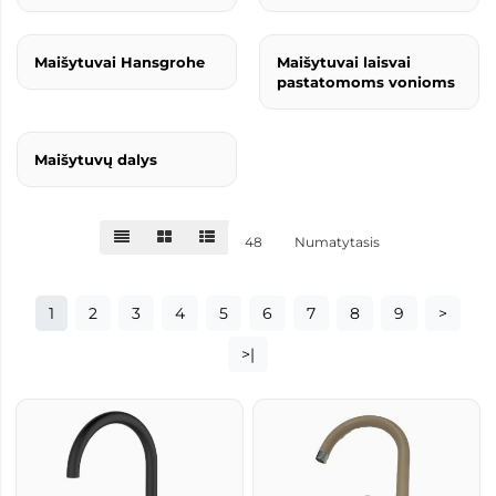
Maišytuvai Hansgrohe
Maišytuvai laisvai
pastatomoms vonioms
Maišytuvų dalys
48
Numatytasis
1
2
3
4
5
6
7
8
9
>
>|