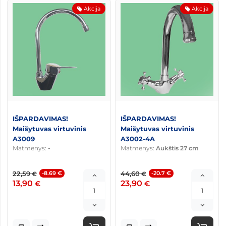
Akcija
Akcija
IŠPARDAVIMAS!
IŠPARDAVIMAS!
Maišytuvas virtuvinis
Maišytuvas virtuvinis
A3009
A3002-4A
Matmenys:
-
Matmenys:
Aukštis 27 cm
22,59
-8.69 €
44,60
-20.7 €
€
€
13,90
23,90
€
€