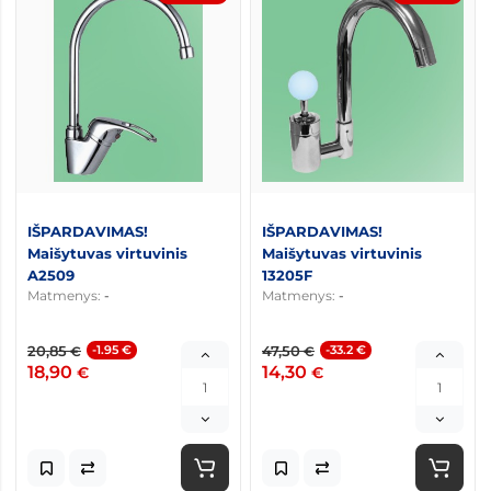
IŠPARDAVIMAS!
IŠPARDAVIMAS!
Maišytuvas virtuvinis
Maišytuvas virtuvinis
A2509
13205F
Matmenys:
-
Matmenys:
-
20,85
-1.95 €
47,50
-33.2 €
€
€
18,90
14,30
€
€