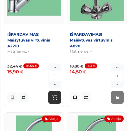
IŠPARDAVIMAS!
IŠPARDAVIMAS!
Maišytuvas virtuvinis
Maišytuvas virtuvinis
A2210
A870
Matmenys:
-
Matmenys:
-
32,44
-16.54 €
18,80
-4.3 €
€
€
15,90
14,50
€
€
Akcija
Akcija