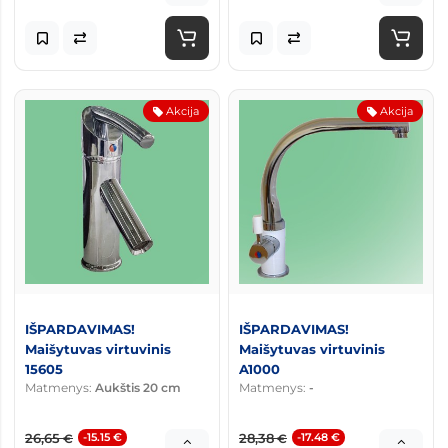
Akcija
Akcija
IŠPARDAVIMAS!
IŠPARDAVIMAS!
Maišytuvas virtuvinis
Maišytuvas virtuvinis
15605
A1000
Matmenys:
Aukštis 20 cm
Matmenys:
-
26,65
-15.15 €
28,38
-17.48 €
€
€