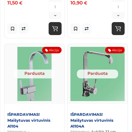
11,50
10,90
€
€
Akcija
Akcija
Parduota
Parduota
IŠPARDAVIMAS!
IŠPARDAVIMAS!
Maišytuvas virtuvinis
Maišytuvas virtuvinis
A1104
A1104A
Matmenys:
-
Matmenys:
Aukštis 33 cm