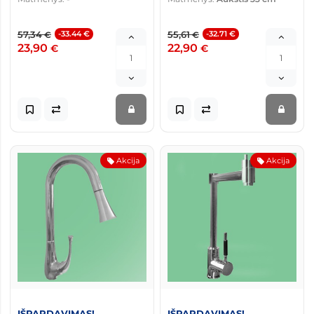
57,34
-33.44 €
55,61
-32.71 €
€
€
23,90
22,90
€
€
Akcija
Akcija
IŠPARDAVIMAS!
IŠPARDAVIMAS!