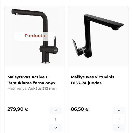
Parduota
Maišytuvas Active L
Maišytuvas virtuvinis
ištraukiama žarna onyx
B153-7A juodas
Matmenys:
Aukštis 312 mm
279,90
86,50
€
€