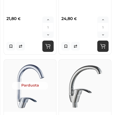
21,80
24,80
€
€
Parduota