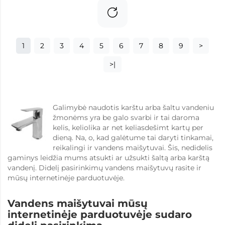
1
2
3
4
5
6
7
8
9
>
>|
Galimybė naudotis karštu arba šaltu vandeniu
žmonėms yra be galo svarbi ir tai daroma
kelis, keliolika ar net keliasdešimt kartų per
dieną. Na, o, kad galėtume tai daryti tinkamai,
reikalingi ir vandens maišytuvai. Šis, nedidelis
gaminys leidžia mums atsukti ar užsukti šaltą arba karštą
vandenį. Didelį pasirinkimų vandens maišytuvų rasite ir
mūsų internetinėje parduotuvėje.
Vandens maišytuvai mūsų
internetinėje parduotuvėje sudaro