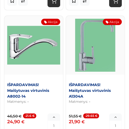
Akcija
Akcija
IŠPARDAVIMAS!
IŠPARDAVIMAS!
Maišytuvas virtuvinis
Maišytuvas virtuvinis
A8002-14
A1304A
Matmenys:
-
Matmenys:
-
46,50
-21.6 €
51,55
-29.65 €
€
€
24,90
21,90
€
€