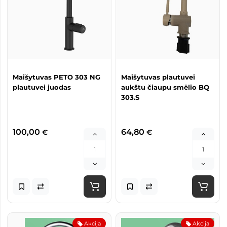
Maišytuvas PETO 303 NG
Maišytuvas plautuvei
plautuvei juodas
aukštu čiaupu smėlio BQ
303.S
100,00
64,80
€
€
Akcija
Akcija