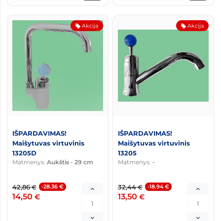
Akcija
Akcija
IŠPARDAVIMAS!
IŠPARDAVIMAS!
Maišytuvas virtuvinis
Maišytuvas virtuvinis
13205D
13205
Matmenys:
Aukštis - 29 cm
Matmenys:
-
42,86
-28.36 €
32,44
-18.94 €
€
€
14,50
13,50
€
€