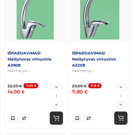
IŠPARDAVIMAS!
IŠPARDAVIMAS!
Maišytuvas virtuvinis
Maišytuvas virtuvinis
A3908
A2208
Matmenys:
-
Matmenys:
-
22,59
-7.69 €
23,60
-11.8 €
€
€
14,90
11,80
€
€