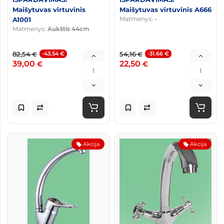
Maišytuvas virtuvinis
Maišytuvas virtuvinis A666
Matmenys:
-
A1001
Matmenys:
Aukštis 44cm
82,54
-43.54 €
54,16
-31.66 €
€
€
39,00
22,50
€
€
Akcija
Akcija