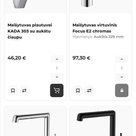
Maišytuvas plautuvei
Maišytuvas virtuvinis
KADA 303 su aukštu
Focus E2 chromas
Matmenys:
Aukštis 229 mm
čiaupu
46,20
97,30
€
€