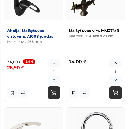
Akcija! Maišytuvas
Maišytuvas virt. MM374/B
Matmenys:
Aukštis 29 cm
virtuvinis A1008 juodas
Matmenys:
265 mm
74,00
€
34,80
-5.9 €
€
28,90
€