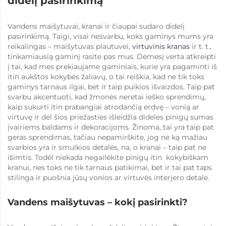
didelį pasirinkimą
Vandens maišytuvai, kranai ir čiaupai sudaro didelį
pasirinkimą. Taigi, visai nesvarbu, koks gaminys mums yra
reikalingas – maišytuvas plautuvei,
virtuvinis kranas
ir t. t.,
tinkamiausią gaminį rasite pas mus. Dėmesį verta atkreipti
į tai, kad mes prekiaujame gaminiais, kurie yra pagaminti iš
itin aukštos kokybės žaliavų, o tai reiškia, kad ne tik toks
gaminys tarnaus ilgai, bet ir taip puikios išvaizdos. Taip pat
svarbu akcentuoti, kad žmonės neretai ieško sprendimų,
kaip sukurti itin prabangiai atrodančią erdvę – vonią ar
virtuvę ir dėl šios priežasties išleidžia dideles pinigų sumas
įvairiems baldams ir dekoracijoms. Žinoma, tai yra taip pat
geras sprendimas, tačiau nepamirškite, jog ne ką mažiau
svarbios yra ir smulkios detalės, na, o kranai – taip pat ne
išimtis. Todėl niekada negailėkite pinigų itin kokybiškam
kranui, nes toks ne tik tarnaus patikimai, bet ir tai pat taps
stilinga ir puošnia jūsų vonios ar virtuvės interjero detale.
Vandens maišytuvas – kokį pasirinkti?