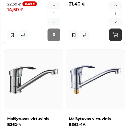
21,40
€
22,59
-8.09 €
€
14,50
€
Maišytuvas virtuvinis
Maišytuvas virtuvinis
B362-4
B362-4A