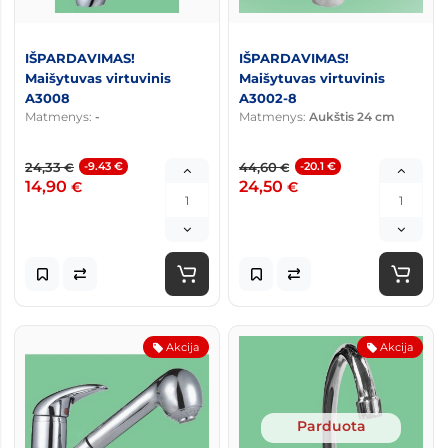
IŠPARDAVIMAS!
IŠPARDAVIMAS!
Maišytuvas virtuvinis
Maišytuvas virtuvinis
A3008
A3002-8
Matmenys:
-
Matmenys:
Aukštis 24 cm
24,33
-9.43 €
44,60
-20.1 €
€
€
14,90
24,50
€
€
Akcija
Akcija
Parduota