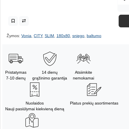
Žymos:
Vonia
,
CITY
,
SLIM
,
180x80
,
sniego
,
baltumo
Pristatymas
14 dienų
Atsiimkite
7-10 dienų
grąžinimo garantija
nemokamai
Nuolaidos
Platus prekių asortimentas
Nauji pasiūlymai kiekvieną dieną