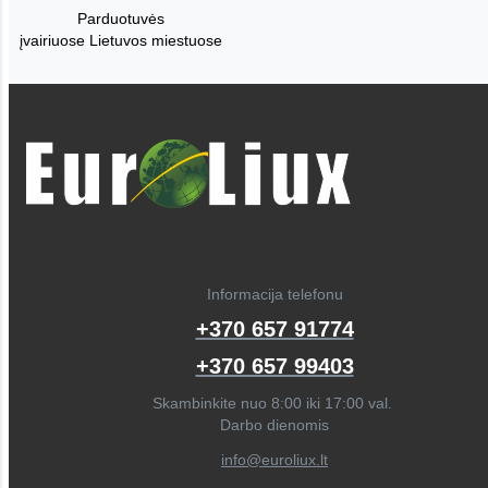
Parduotuvės
įvairiuose Lietuvos miestuose
Informacija telefonu
+370 657 91774
+370 657 99403
Skambinkite nuo 8:00 iki 17:00 val.
Darbo dienomis
info@euroliux.lt