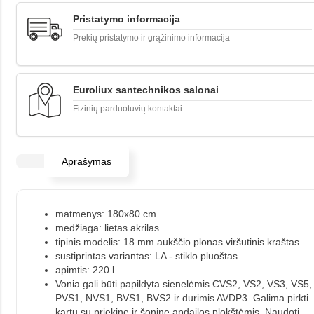
Pristatymo informacija
Prekių pristatymo ir grąžinimo informacija
Euroliux santechnikos salonai
Fizinių parduotuvių kontaktai
Aprašymas
matmenys: 180x80 cm
medžiaga: lietas akrilas
tipinis modelis: 18 mm aukščio plonas viršutinis kraštas
sustiprintas variantas: LA - stiklo pluoštas
apimtis: 220 l
Vonia gali būti papildyta sienelėmis CVS2, VS2, VS3, VS5,
PVS1, NVS1, BVS1, BVS2 ir durimis AVDP3. Galima pirkti
kartu su priekine ir šonine apdailos plokštėmis. Naudoti