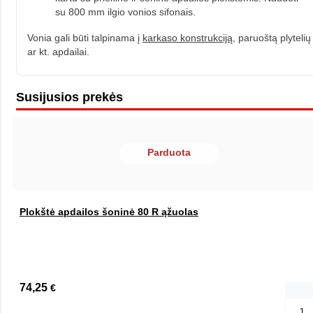
su 800 mm ilgio vonios sifonais.
Vonia gali būti talpinama į
karkaso konstrukciją
, paruoštą plytelių
ar kt. apdailai.
Susijusios prekės
Parduota
Plokštė apdailos šoninė 80 R ąžuolas
74,25
€