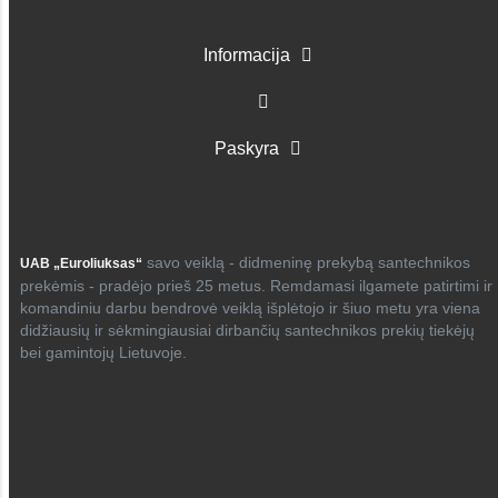
Informacija
Paskyra
savo veiklą - didmeninę prekybą santechnikos
UAB „Euroliuksas“
prekėmis - pradėjo prieš 25 metus. Remdamasi ilgamete patirtimi ir
komandiniu darbu bendrovė veiklą išplėtojo ir šiuo metu yra viena
didžiausių ir sėkmingiausiai dirbančių santechnikos prekių tiekėjų
bei gamintojų Lietuvoje.