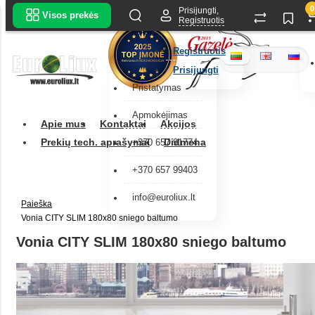
0
Prisijungti,
Visos prekės
Registruotis
Registruotis
Prisijungti
Pristatymas
Apmokėjimas
Apie mus
Kontaktai
Akcijos
Prekių tech. aprašymai
Didmena
+370 657 91774
+370 657 99403
info@euroliux.lt
Paieška
Vonia CITY SLIM 180x80 sniego baltumo
Vonia CITY SLIM 180x80 sniego baltumo