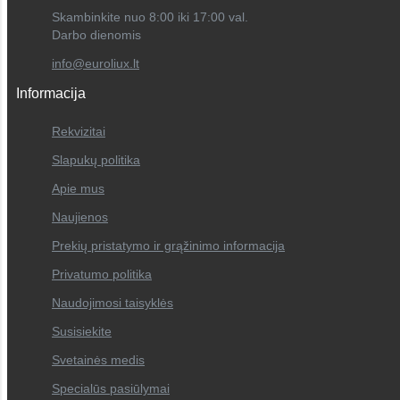
Skambinkite nuo 8:00 iki 17:00 val.
Darbo dienomis
info@euroliux.lt
Informacija
Rekvizitai
Slapukų politika
Apie mus
Naujienos
Prekių pristatymo ir grąžinimo informacija
Privatumo politika
Naudojimosi taisyklės
Susisiekite
Svetainės medis
Specialūs pasiūlymai