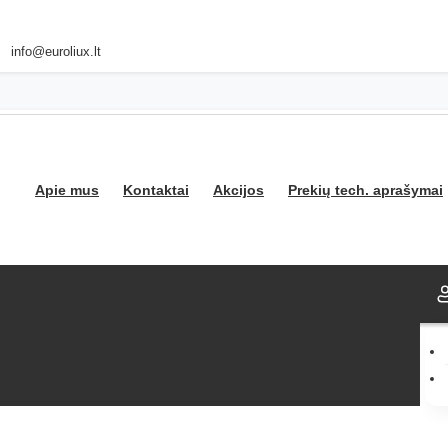
info@euroliux.lt
Apie mus
Kontaktai
Akcijos
Prekių tech. aprašymai