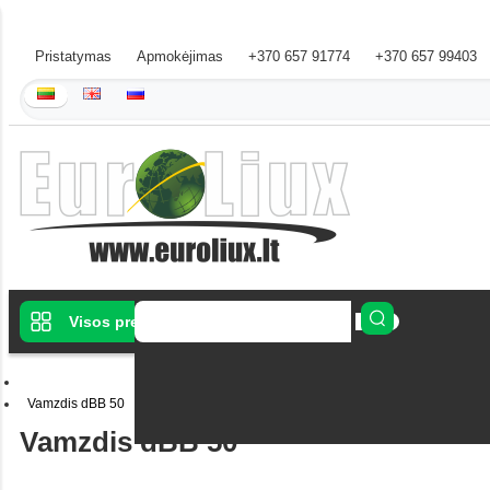
Pristatymas
Apmokėjimas
+370 657 91774
+370 657 99403
Visos prekės
Vamzdis dBB 50
Vamzdis dBB 50