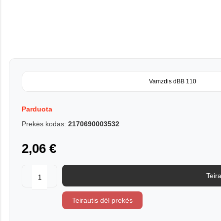
Vamzdis dBB 110
Parduota
Prekės kodas:
2170690003532
2,06 €
Teira
Teirautis dėl prekės