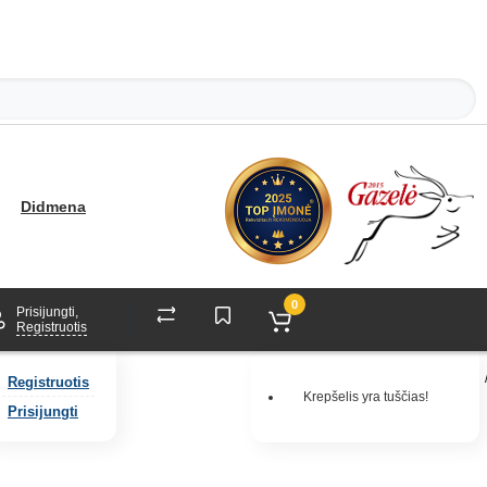
Didmena
0
Prisijungti,
Registruotis
Registruotis
Krepšelis yra tuščias!
Prisijungti