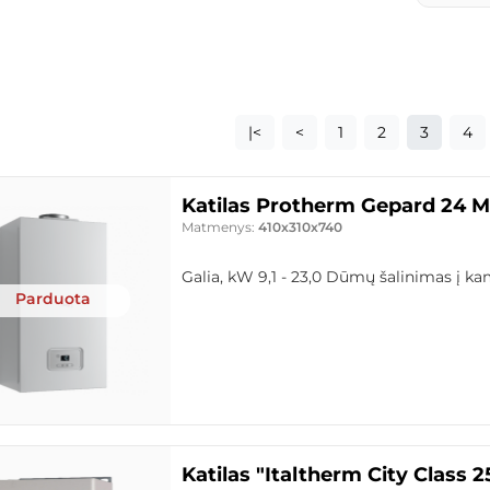
|<
<
1
2
3
4
Katilas Protherm Gepard 24 M
Matmenys:
410x310x740
Galia, kW 9,1 - 23,0 Dūmų šalinimas į kam
Parduota
Katilas "Italtherm City Class 2