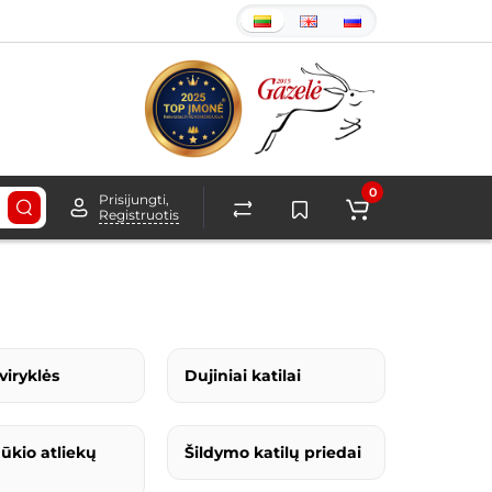
0
Prisijungti,
Registruotis
-viryklės
Dujiniai katilai
ūkio atliekų
Šildymo katilų priedai