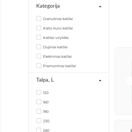
Kategorija
Granuliniai katilai
Kieto kuro katilai
Katilai-viryklės
Dujiniai katilai
Elektriniai katilai
Pramoniniai katilai
Žemės ūkio atliekų katilai
Talpa, L
Šildymo katilų priedai
120
160
190
230
260