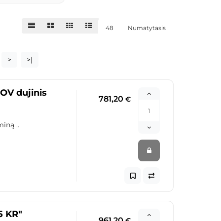
48
Numatytasis
>
>|
OV dujinis
781,20
€
iną ..
5 KR"
961,20
€