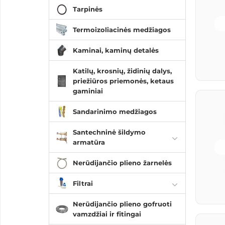
Tarpinės
Termoizoliacinės medžiagos
Kaminai, kaminų detalės
Katilų, krosnių, židinių dalys,
priežiūros priemonės, ketaus
gaminiai
Sandarinimo medžiagos
Santechninė šildymo
armatūra
Nerūdijančio plieno žarnelės
Filtrai
Nerūdijančio plieno gofruoti
vamzdžiai ir fitingai