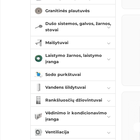
Granitinės plautuvės
Dušo sistemos, galvos, žarnos,
stovai
Maišytuvai
Laistymo žarnos, laistymo
įranga
Sodo purkštuvai
Vandens šildytuvai
Rankšluosčių džiovintuvai
Vėdinimo ir kondicionavimo
įranga
Ventiliacija