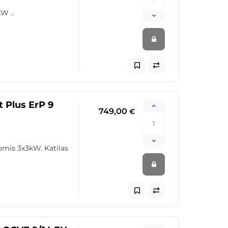
W ..
 Plus ErP 9
749,00
€
pomis 3x3kW. Katilas