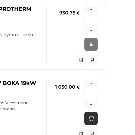
as PROTHERM
930,75
€
ildymo ir karšto
-W BOKA 19kW
1 050,00
€
las Viessmann
smann, ..