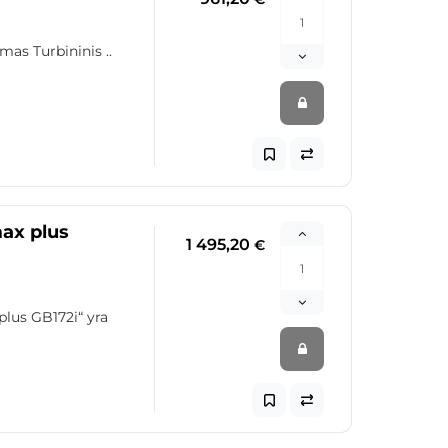
as Turbininis ..
max plus
1 495,20
€
plus GB172i“ yra