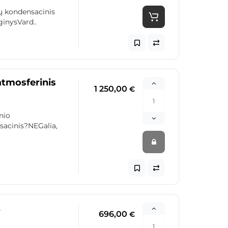
ų kondensacinis
ginysVard..
atmosferinis
1 250,00
€
nio
acinis?NEGalia,
E
696,00
€