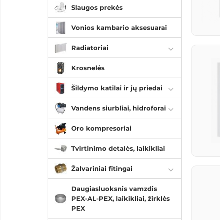
Slaugos prekės
Vonios kambario aksesuarai
Radiatoriai
Krosnelės
Šildymo katilai ir jų priedai
Vandens siurbliai, hidroforai
Oro kompresoriai
Tvirtinimo detalės, laikikliai
Žalvariniai fitingai
Daugiasluoksnis vamzdis
PEX-AL-PEX, laikikliai, žirklės
PEX