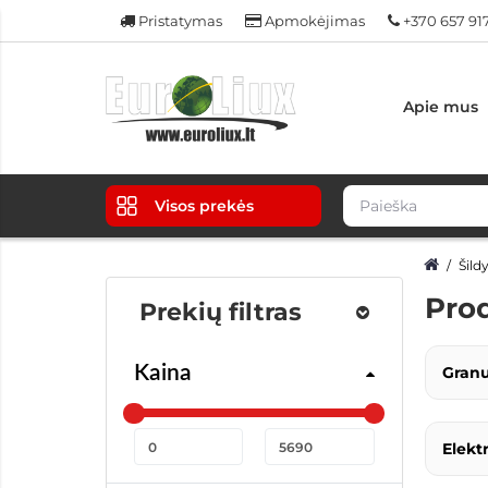
Pristatymas
Apmokėjimas
+370 657 91
Apie mus
Visos prekės
Šildy
Pro
Prekių filtras
Kaina
Granul
Elektr