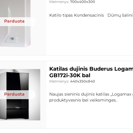
Matmenys:
700x400x300
Katilo tipas Kondensacinis Dūmų šalinim
Parduota
Katilas dujinis Buderus Loga
GB172i-30K bal
Matmenys:
440x350x840
Parduota
Naujas sieninis dujinis katilas „Logamax 
produktyvesnis bei veiksminges..