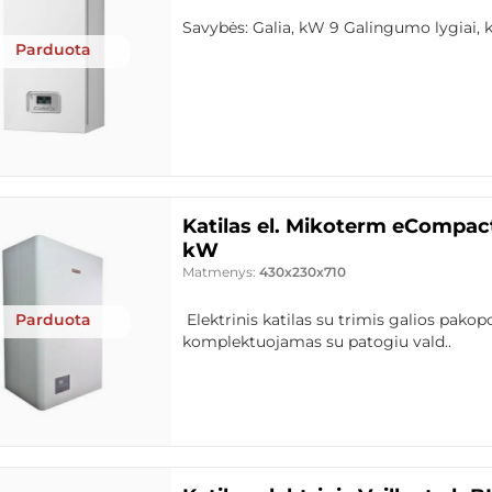
Savybės: Galia, kW 9 Galingumo lygiai, k
Parduota
Katilas el. Mikoterm eCompact
kW
Matmenys:
430x230x710
Parduota
Elektrinis katilas su trimis galios pako
komplektuojamas su patogiu vald..