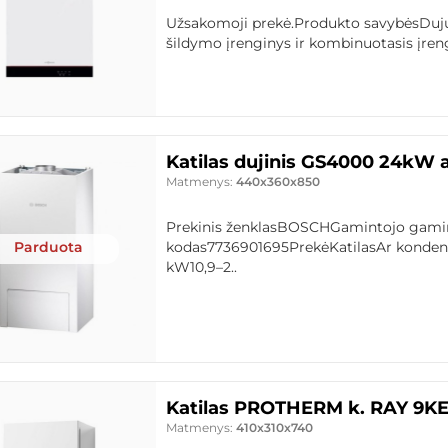
Užsakomoji prekė.Produkto savybėsDuj
šildymo įrenginys ir kombinuotasis įren
Katilas dujinis GS4000 24kW 
Matmenys:
440x360x850
Prekinis ženklasBOSCHGamintojo gami
Parduota
kodas7736901695PrekėKatilasAr kondens
kW10,9–2..
Katilas PROTHERM k. RAY 9K
Matmenys:
410x310x740