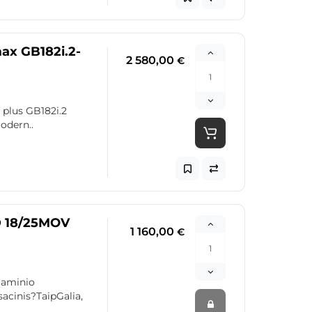
ax GB182i.2-
2 580,00
€
 plus GB182i.2
odern..
D 18/25MOV
1 160,00
€
gaminio
acinis?TaipGalia,