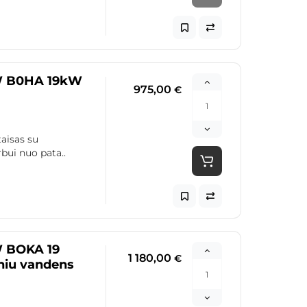
-W B0HA 19kW
975,00
€
aisas su
bui nuo pata..
W BOKA 19
1 180,00
€
iu vandens