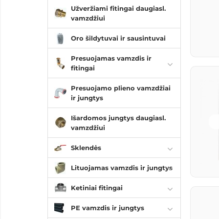
Užveržiami fitingai daugiasl.
vamzdžiui
Oro šildytuvai ir sausintuvai
Presuojamas vamzdis ir
fitingai
Presuojamo plieno vamzdžiai
ir jungtys
Išardomos jungtys daugiasl.
vamzdžiui
Sklendės
Lituojamas vamzdis ir jungtys
Ketiniai fitingai
PE vamzdis ir jungtys