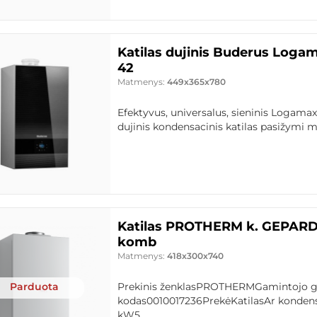
Katilas dujinis Buderus Logam
42
Matmenys:
449x365x780
Efektyvus, universalus, sieninis Logamax
dujinis kondensacinis katilas pasižymi m
Katilas PROTHERM k. GEPAR
komb
Matmenys:
418x300x740
Parduota
Prekinis ženklasPROTHERMGamintojo 
kodas0010017236PrekėKatilasAr kondens
kW5..