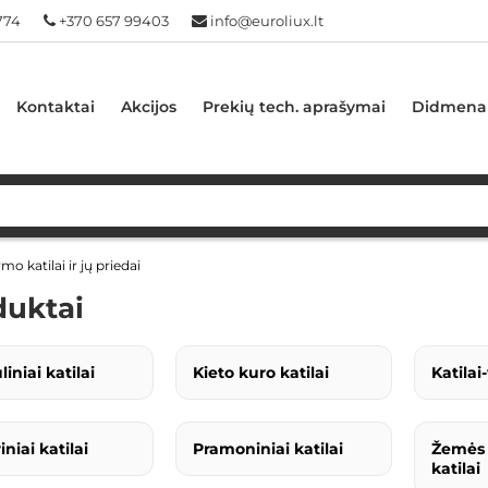
774
+370 657 99403
info@euroliux.lt
Kontaktai
Akcijos
Prekių tech. aprašymai
Didmena
mo katilai ir jų priedai
duktai
iniai katilai
Kieto kuro katilai
Katilai
iniai katilai
Pramoniniai katilai
Žemės 
katilai