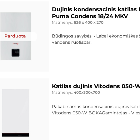
Dujinis kondensacinis katil
Puma Condens 18/24 MKV
Matmenys:
626 x 400 x 270
Parduota
Būdingos savybės: • Labai ekonomiškas š
vandens ruo&scar..
Katilas dujinis Vitodens 050
Matmenys:
400x300x700
Pakabinamas kondensacinis dujinis kati
Vitodens 050-W BOKAGamintojas - Vies