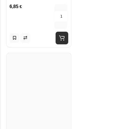
6,85
€