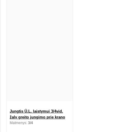
Jungtis Ū.L. laistymui 3/4vid.
žalv greito jungimo prie krano
Matmenys:
3/4