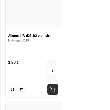
Alkūnėlė P. d25 1/2 vid. tvirt.
Matmenys:
D25
1,80
€