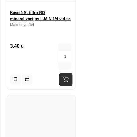
Kasetė S. filtro RO
mineralizacijos L-MIN 1/4 vid.sr.
Matmenys:
1/4
3,40
€