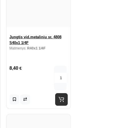
Jungtis vid.metaliniu sr. 4808
S40x1 1/4F
Matmenys:
R40x1 1/4F
8,40
€