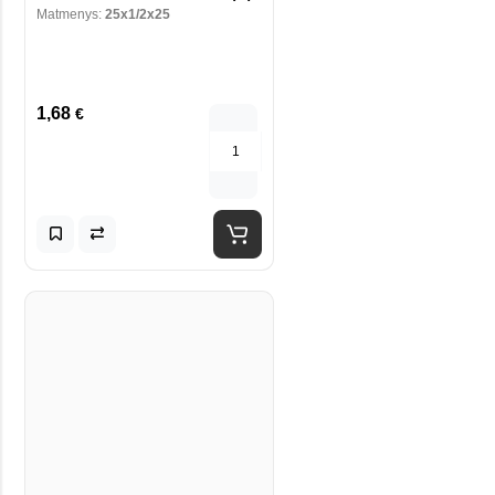
Matmenys:
25x1/2x25
1,68
€