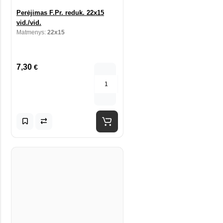
Perėjimas F.Pr. reduk. 22x15
vid./vid.
Matmenys:
22x15
7,30
€