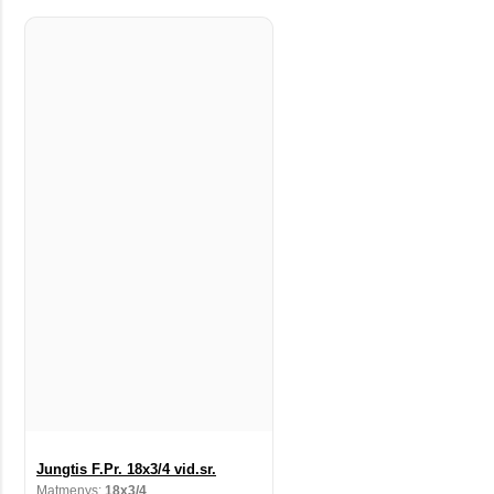
Jungtis F.Pr. 18x3/4 vid.sr.
Matmenys:
18x3/4