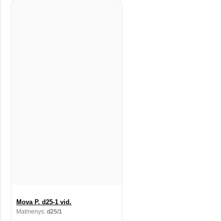
Mova P. d25-1 vid.
Matmenys:
d25/1