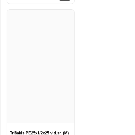
Trišakis PE25x1/2x25 vid.sr. (M)