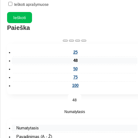
Ieškoti aprašymuose
Paieška
25
48
50
75
100
48
Numatytasis
Numatytasis
Pavadinimas (A - Ž)