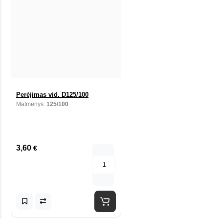
Perėjimas vid. D125/100
Matmenys:
125/100
3,60
€