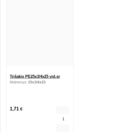
Trišakis PE25x3/4x25 vid.sr
Matmenys:
25x3/4x25
1,71
€