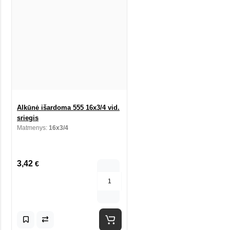
Alkūnė išardoma 555 16x3/4 vid.
sriegis
Matmenys:
16x3/4
3,42
€