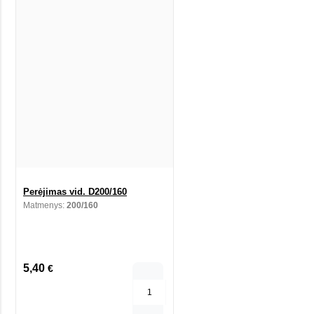
Perėjimas vid. D200/160
Matmenys:
200/160
5,40
€