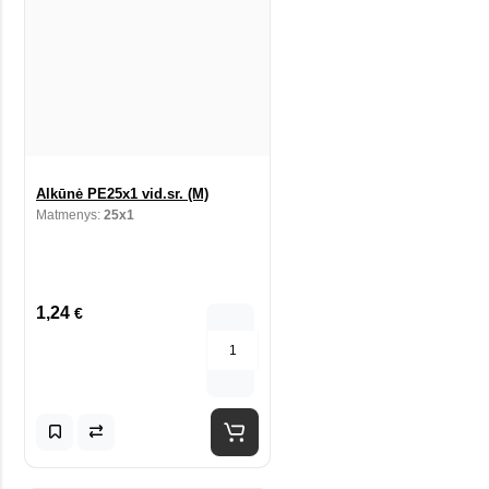
Alkūnė PE25x1 vid.sr. (M)
Matmenys:
25x1
1,24
€