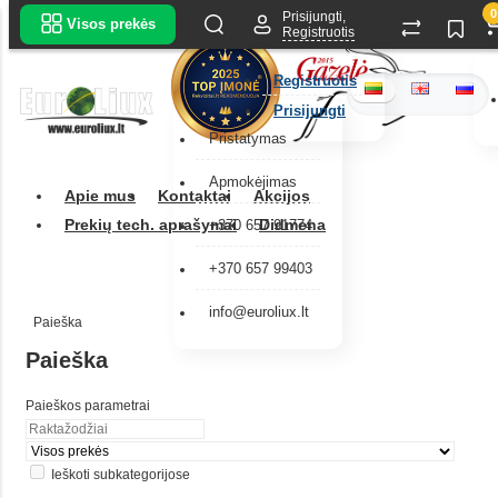
0
Prisijungti,
Visos prekės
Registruotis
Registruotis
Prisijungti
Pristatymas
Apmokėjimas
Apie mus
Kontaktai
Akcijos
Prekių tech. aprašymai
Didmena
+370 657 91774
+370 657 99403
info@euroliux.lt
Paieška
Paieška
Paieškos parametrai
Ieškoti subkategorijose