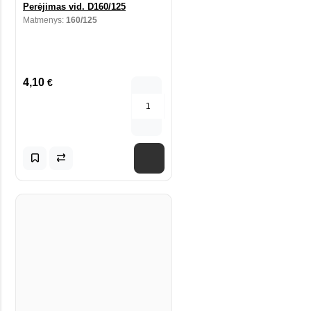
Perėjimas vid. D160/125
Matmenys:
160/125
4,10
€