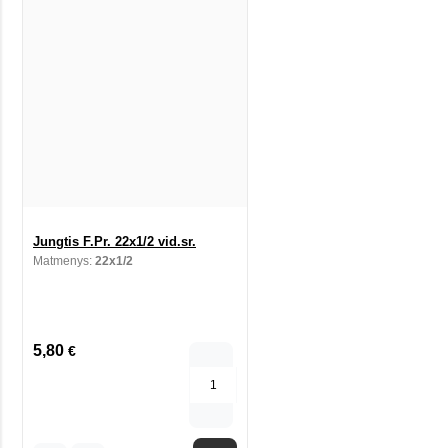
Jungtis F.Pr. 22x1/2 vid.sr.
Matmenys:
22x1/2
5,80
€