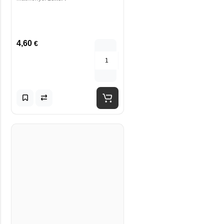
4,60
€