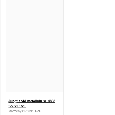
Jungtis vid.metaliniu sr. 4808
S50x1 1/2F
Matmenys:
R50x1 1/2F