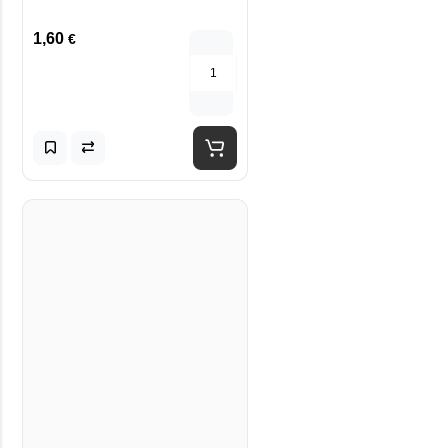
1,60
€