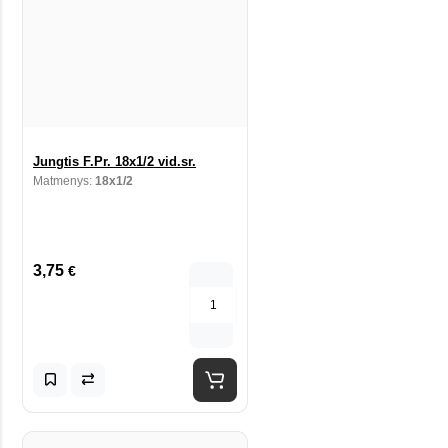
Jungtis F.Pr. 18x1/2 vid.sr.
Matmenys:
18x1/2
3,75
€