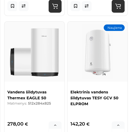
Naujiena
Vandens šildytuvas
Elektrinis vandens
Thermex EAGLE 50
šildytuvas TESY GCV 50
Matmenys:
512x284x825
ELPROM
278,00
142,20
€
€