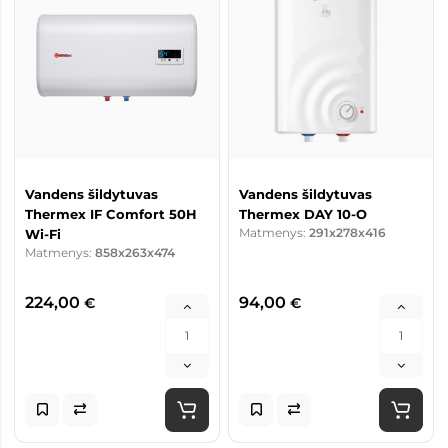
Vandens šildytuvas
Vandens šildytuvas
Thermex IF Comfort 50H
Thermex DAY 10-O
Matmenys:
291x278x416
Wi-Fi
Matmenys:
858x263x474
224,00
94,00
€
€