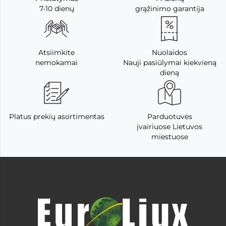
7-10 dienų
grąžinimo garantija
Atsiimkite
Nuolaidos
nemokamai
Nauji pasiūlymai kiekvieną
dieną
Platus prekių asortimentas
Parduotuvės
įvairiuose Lietuvos
miestuose