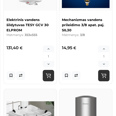
Elektrinis vandens
Mechanizmas vandens
šildytuvas TESY GCV 30
prileidimo 3/8 apat. paj.
ELPROM
SIL30
Matmenys:
353x555
Matmenys:
3/8
131,40
14,95
€
€