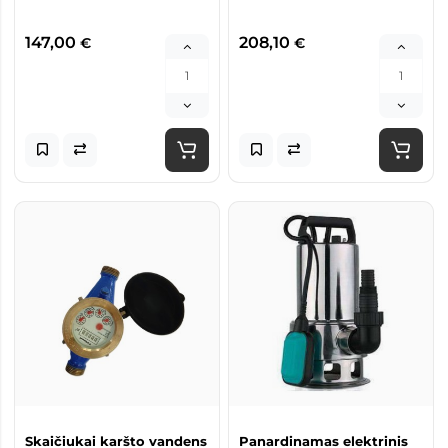
147,00
208,10
€
€
Skaičiukai karšto vandens
Panardinamas elektrinis