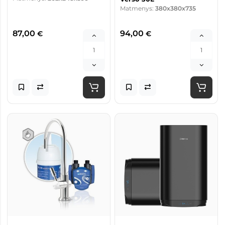
Matmenys:
380x380x735
87,00
94,00
€
€