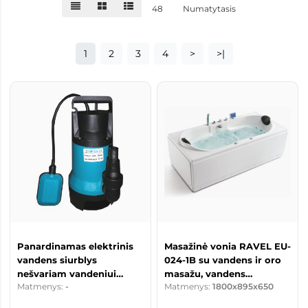
48
Numatytasis
1
2
3
4
>
>|
Panardinamas elektrinis
Masažinė vonia RAVEL EU-
vandens siurblys
024-1B su vandens ir oro
nešvariam vandeniui
masažu, vandens
Matmenys:
-
Matmenys:
1800x895x650
P1100LD-7
šildytuvu