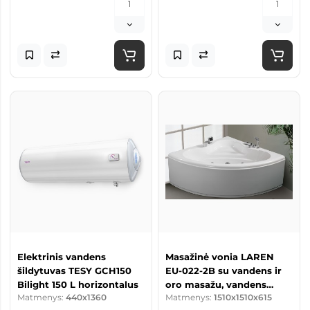
Elektrinis vandens
Masažinė vonia LAREN
šildytuvas TESY GCH150
EU-022-2B su vandens ir
Bilight 150 L horizontalus
oro masažu, vandens
Matmenys:
440x1360
Matmenys:
1510x1510x615
šildytuvu