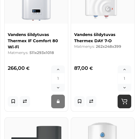
Vandens šildytuvas
Vandens šildytuvas
Thermex IF Comfort 80
Thermex DAY 7-O
Matmenys:
262x248x399
Wi-Fi
Matmenys:
511x293x1018
266,00
87,00
€
€