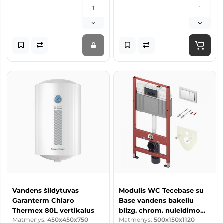
Vandens šildytuvas
Modulis WC Tecebase su
Garanterm Chiaro
Base vandens bakeliu
Thermex 80L vertikalus
blizg. chrom. nuleidimo
Matmenys:
450x450x750
Matmenys:
500x150x1120
plokštele