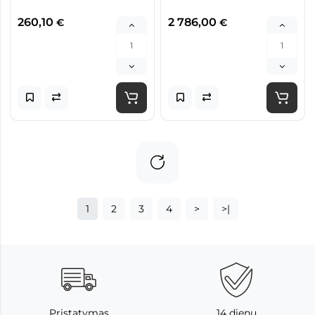
260,10
2 786,00
€
€
1
2
3
4
>
>|
Pristatymas
14 dienų