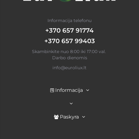
Informacija telefonu
+370 657 91774
+370 657 99403
Skambinkite nuo 8:00 iki 17:00 val.
Darbo dienomis
info@euroliux.lt
Informacija
Paskyra