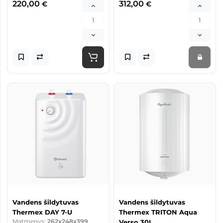
220,00
312,00
€
€
Vandens šildytuvas
Vandens šildytuvas
Thermex DAY 7-U
Thermex TRITON Aqua
Matmenys:
262x248x399
Verso 30L