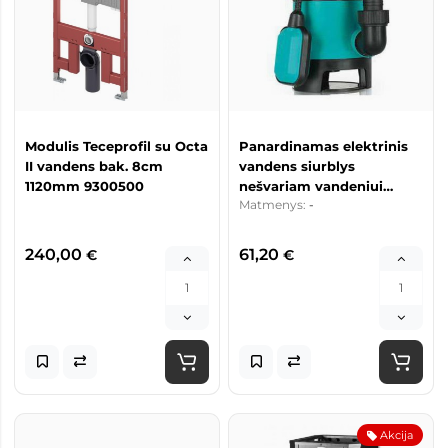
Modulis Teceprofil su Octa
Panardinamas elektrinis
II vandens bak. 8cm
vandens siurblys
1120mm 9300500
nešvariam vandeniui
Matmenys:
-
P750LD-7
240,00
61,20
€
€
Akcija