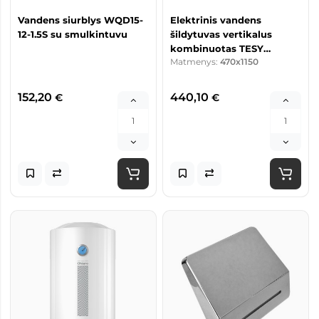
Vandens siurblys WQD15-
Elektrinis vandens
12-1.5S su smulkintuvu
šildytuvas vertikalus
kombinuotas TESY
Matmenys:
470x1150
GCV9S120 RCP su sausu
keraminiu kaitinimo
elementu
152,20
440,10
€
€