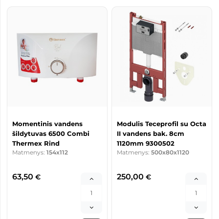
Momentinis vandens
Modulis Teceprofil su Octa
šildytuvas 6500 Combi
II vandens bak. 8cm
Thermex Rind
1120mm 9300502
Matmenys:
154x112
Matmenys:
500x80x1120
63,50
250,00
€
€