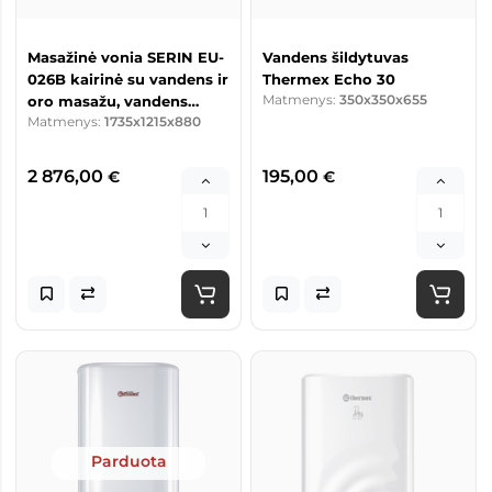
Masažinė vonia SERIN EU-
Vandens šildytuvas
026B kairinė su vandens ir
Thermex Echo 30
Matmenys:
350x350x655
oro masažu, vandens
Matmenys:
1735x1215x880
šildytuvu
2 876,00
195,00
€
€
Parduota