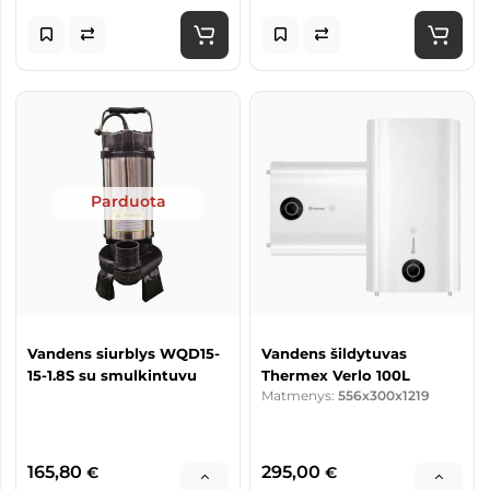
Parduota
Vandens siurblys WQD15-
Vandens šildytuvas
15-1.8S su smulkintuvu
Thermex Verlo 100L
Matmenys:
556x300x1219
165,80
295,00
€
€