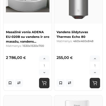
Masažinė vonia ADENA
Vandens šildytuvas
EU-020B su vandens ir oro
Thermex Echo 80
Matmenys:
460x460x848
masažu, vandens
Matmenys:
1530x1530x700
šildytuvu
2 786,00
255,00
€
€