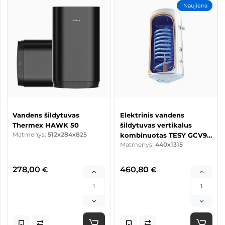
Naujiena
Vandens šildytuvas
Elektrinis vandens
Thermex HAWK 50
šildytuvas vertikalus
Matmenys:
512x284x825
kombinuotas TESY GCV9S
Matmenys:
440x1315
150L RCP su sausu
keraminiu kaitinimo
elementu
278,00
460,80
€
€