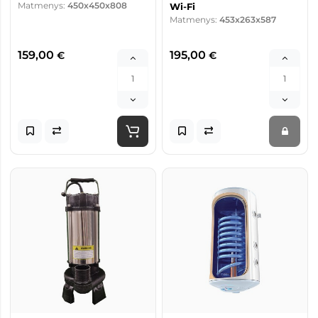
Matmenys:
450x450x808
Wi-Fi
Matmenys:
453x263x587
159,00
195,00
€
€