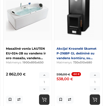
Masažinė vonia LAUTEN
Akcija! Krosnelė Skamet
EU-024-2B su vandens ir
P-216BP GL dešininė su
oro masažu, vandens
vandens kontūru, su
Matmenys:
1900x895x650
Matmenys:
730x510x680
šildytuvu
stiklu
2 862,00
€
598,00
-60 €
€
538,00
€