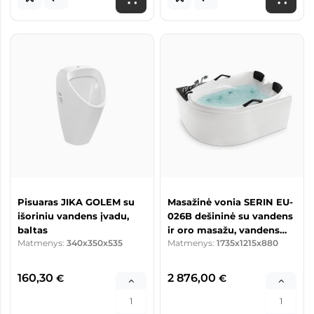
Pisuaras JIKA GOLEM su
Masažinė vonia SERIN EU-
išoriniu vandens įvadu,
026B dešininė su vandens
baltas
ir oro masažu, vandens
Matmenys:
340x350x535
Matmenys:
1735x1215x880
šildytuvu
160,30
2 876,00
€
€