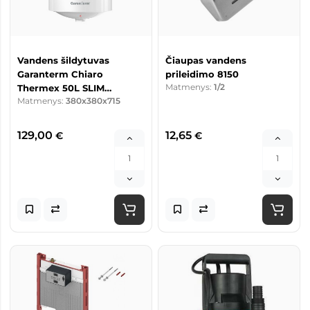
Vandens šildytuvas
Čiaupas vandens
Garanterm Chiaro
prileidimo 8150
Matmenys:
1/2
Thermex 50L SLIM
Matmenys:
380x380x715
vertikalus
129,00
12,65
€
€