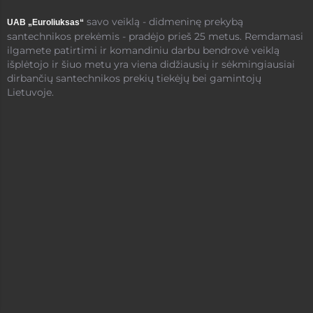
savo veiklą - didmeninę prekybą
UAB „Euroliuksas“
santechnikos prekėmis - pradėjo prieš 25 metus. Remdamasi
ilgamete patirtimi ir komandiniu darbu bendrovė veiklą
išplėtojo ir šiuo metu yra viena didžiausių ir sėkmingiausiai
dirbančių santechnikos prekių tiekėjų bei gamintojų
Lietuvoje.