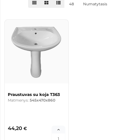
48
Numatytasis
Praustuvas su koja T363
Matmenys:
545x470x860
44,20
€