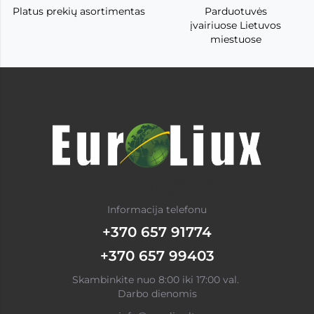
Platus prekių asortimentas
Parduotuvės
įvairiuose Lietuvos
miestuose
Informacija telefonu
+370 657 91774
+370 657 99403
Skambinkite nuo 8:00 iki 17:00 val.
Darbo dienomis