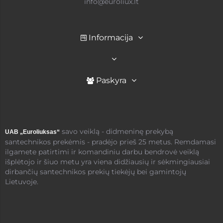
info@euroliux.lt
Informacija
Paskyra
savo veiklą - didmeninę prekybą
UAB „Euroliuksas“
santechnikos prekėmis - pradėjo prieš 25 metus. Remdamasi
ilgamete patirtimi ir komandiniu darbu bendrovė veiklą
išplėtojo ir šiuo metu yra viena didžiausių ir sėkmingiausiai
dirbančių santechnikos prekių tiekėjų bei gamintojų
Lietuvoje.