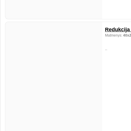
Redukcija 
Matmenys:
40x
..