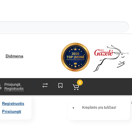
Didmena
0
Prisijungti,
Registruotis
Registruotis
Krepšelis yra tuščias!
Prisijungti