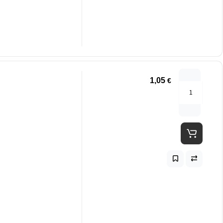
1,05
€