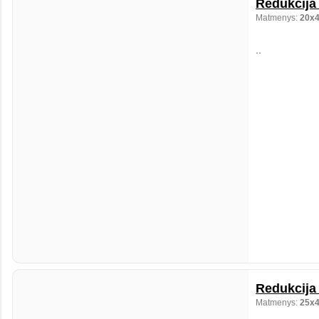
Redukcija 
Matmenys:
20x
..
Redukcija 
Matmenys:
25x