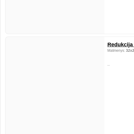
Redukcija 
Matmenys:
32x
..