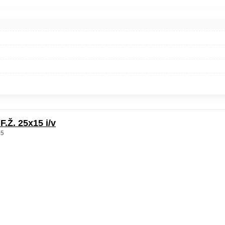
F.Ž. 25x15 i/v
15