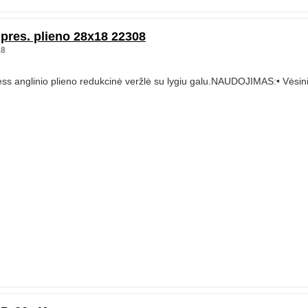
pres. plieno 28x18 22308
18
ss anglinio plieno redukcinė veržlė su lygiu galu.NAUDOJIMAS:• Vėsini