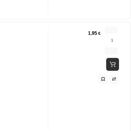
1,95
€