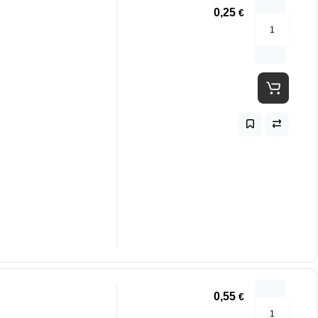
0,25
€
0,55
€