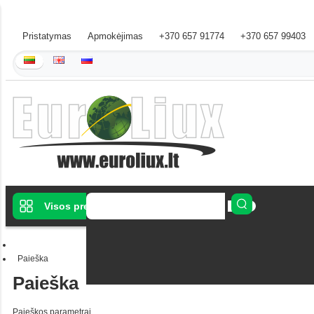
Pristatymas
Apmokėjimas
+370 657 91774
+370 657 99403
Visos prekės
Paieška
Paieška
Paieškos parametrai