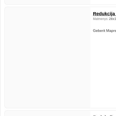
Redukcija 
Matmenys:
28x
Geberit Mapre