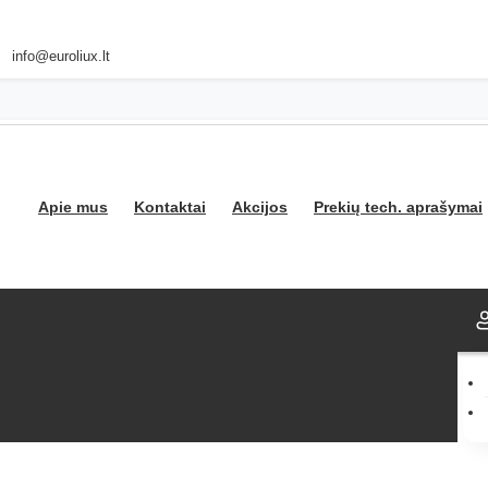
info@euroliux.lt
Apie mus
Kontaktai
Akcijos
Prekių tech. aprašymai