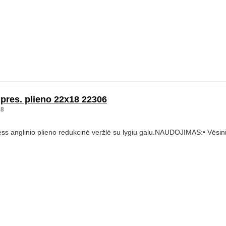
pres. plieno 22x18 22306
18
ss anglinio plieno redukcinė veržlė su lygiu galu.NAUDOJIMAS:• Vėsini