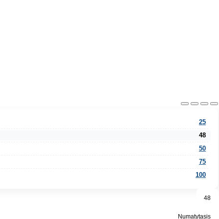
25
48
50
75
100
48
Numatytasis