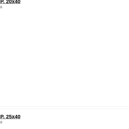
P. 20x40
40
P. 25x40
40