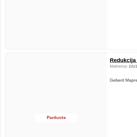
Redukcija 
Matmenys:
22x
Geberit Mapre
Parduota