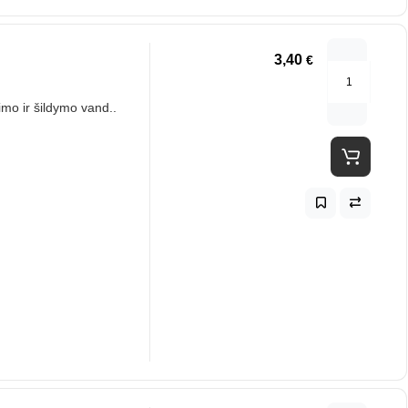
3,40
€
mo ir šildymo vand..