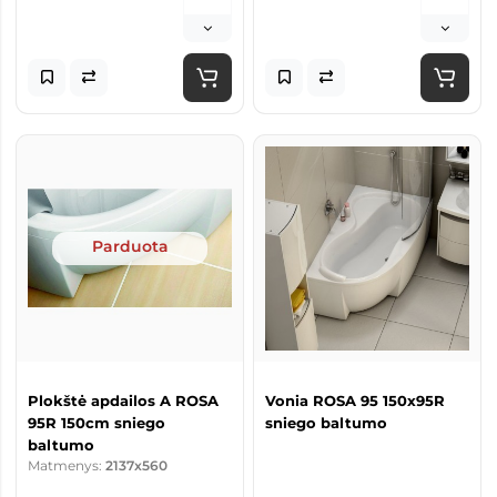
Parduota
Plokštė apdailos A ROSA
Vonia ROSA 95 150x95R
95R 150cm sniego
sniego baltumo
baltumo
Matmenys:
2137x560