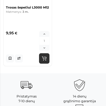
Trosas šepečiui L3000 M12
Matmenys:
3 m.
9,95
€
Pristatymas
14 dienų
7-10 dienų
grąžinimo garantija