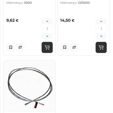
Matmenys:
3000
Matmenys:
12/5000
9,62
14,50
€
€