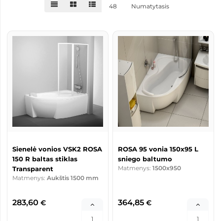
48
Numatytasis
Sienelė vonios VSK2 ROSA
ROSA 95 vonia 150x95 L
150 R baltas stiklas
sniego baltumo
Matmenys:
1500x950
Transparent
Matmenys:
Aukštis 1500 mm
283,60
364,85
€
€