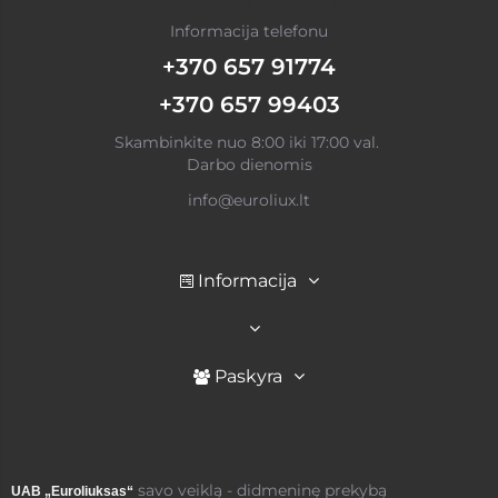
Informacija telefonu
+370 657 91774
+370 657 99403
Skambinkite nuo 8:00 iki 17:00 val.
Darbo dienomis
info@euroliux.lt
Informacija
Paskyra
savo veiklą - didmeninę prekybą
UAB „Euroliuksas“