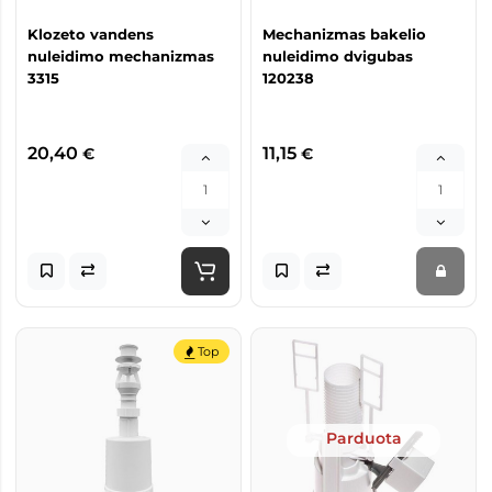
Klozeto vandens
Mechanizmas bakelio
nuleidimo mechanizmas
nuleidimo dvigubas
3315
120238
20,40
11,15
€
€
Top
Parduota