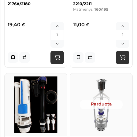
2176A/2180
2210/2211
Matmenys:
160/195
19,40
11,00
€
€
Parduota