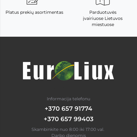
Platus prekių asortimentas
Parduotuvės
įvairiuose Lietuvos
miestuose
Informacija telefonu
+370 657 91774
+370 657 99403
Skambinkite nuo 8:00 iki 17:00 val.
Darbo dienomis