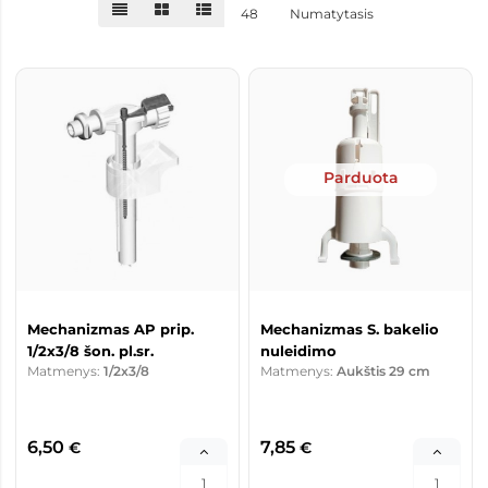
48
Numatytasis
Parduota
Mechanizmas AP prip.
Mechanizmas S. bakelio
1/2x3/8 šon. pl.sr.
nuleidimo
Matmenys:
1/2x3/8
Matmenys:
Aukštis 29 cm
6,50
7,85
€
€