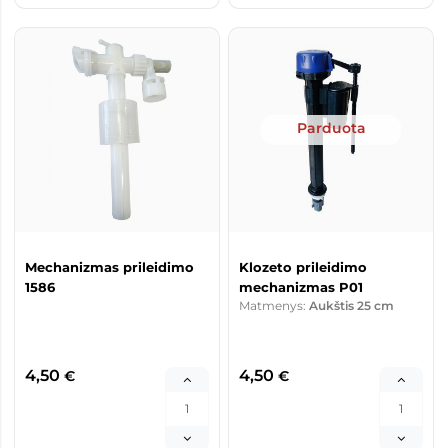
Parduota
Mechanizmas prileidimo
Klozeto prileidimo
1586
mechanizmas P01
Matmenys:
Aukštis 25 cm
4,50
4,50
€
€