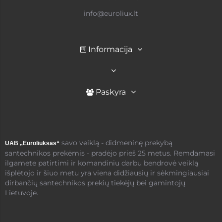
info@euroliux.lt
Informacija
Paskyra
savo veiklą - didmeninę prekybą
UAB „Euroliuksas“
santechnikos prekėmis - pradėjo prieš 25 metus. Remdamasi
ilgamete patirtimi ir komandiniu darbu bendrovė veiklą
išplėtojo ir šiuo metu yra viena didžiausių ir sėkmingiausiai
dirbančių santechnikos prekių tiekėjų bei gamintojų
Lietuvoje.