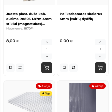
Juosta plast. dušo kab.
Polikarbonatas skaidrus
durims R8803 1.87m 4mm
4mm įvairių dydžių
stiklui (magnetukas)
Matmenys:
1870/4
kompl.
8,00
0,00
€
€
Akcija
Akcija
Top