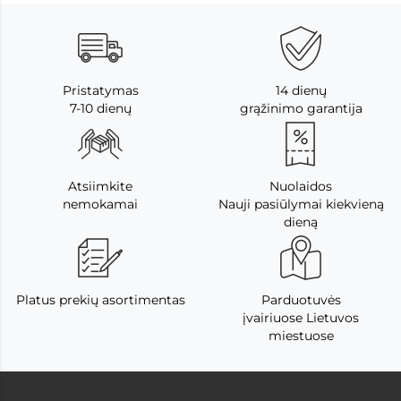
Pristatymas
14 dienų
7-10 dienų
grąžinimo garantija
Atsiimkite
Nuolaidos
nemokamai
Nauji pasiūlymai kiekvieną
dieną
Platus prekių asortimentas
Parduotuvės
įvairiuose Lietuvos
miestuose