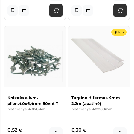
Top
Kniedės alium.-
Tarpinė H formos 4mm
plien.4.0x6,4mm 50vnt T
2.2m (apatinė)
Matmenys:
4.0x6,4m
Matmenys:
4/2200mm
0,52
6,30
€
€