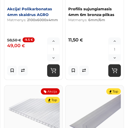
Akcija! Polikarbonatas
Profilis sujungiamasis
4mm skaidrus AGRO
4mm 6m bronza-pilkas
Matmenys:
2100x6000x4mm
Matmenys:
6mm/6m
11,50
€
58,50
-9.5 €
€
49,00
€
Akcija
Top
Top