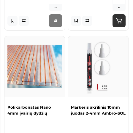
Polikarbonatas Nano
Markeris akrilinis 10mm
4mm įvairių dydžių
juodas 2-4mm Ambro-SOL