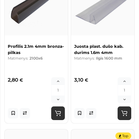
Profilis 2.1m 4mm bronza-
Juosta plast. dušo kab.
pilkas
durims 1.6m 4mm
Matmenys:
2100x6
Matmenys:
Ilgis 1600 mm
2,80
3,10
€
€
Top