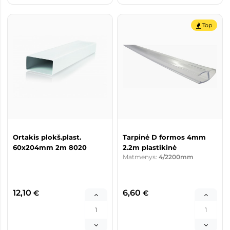
Top
Ortakis plokš.plast.
Tarpinė D formos 4mm
60x204mm 2m 8020
2.2m plastikinė
Matmenys:
4/2200mm
12,10
6,60
€
€