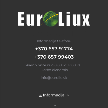
Informacija telefonu
+370 657 91774
+370 657 99403
Skambinkite nuo 8:00 iki 17:00 val.
Darbo dienomis
info@euroliux.lt
Informacija