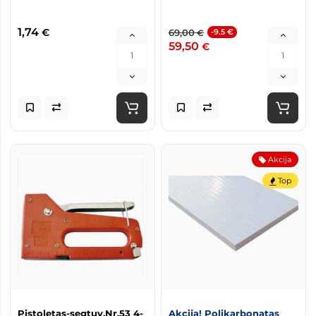
1,74
€
69,00
-9.5 €
€
59,50
€
Akcija
Top
Pistoletas-segtuv.Nr.53 4-
Akcija! Polikarbonatas