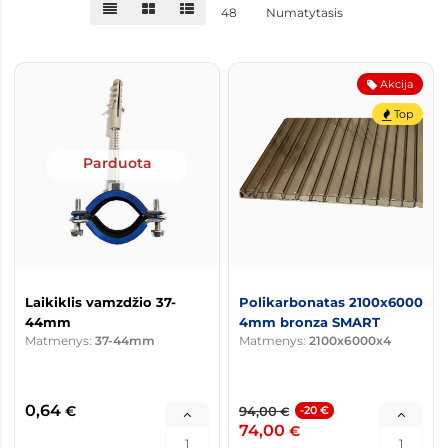
48
Numatytasis
Akcija
Top
Parduota
Laikiklis vamzdžio 37-
Polikarbonatas 2100x6000
44mm
4mm bronza SMART
Matmenys:
37-44mm
Matmenys:
2100x6000x4
0,64
€
94,00
-20 €
€
74,00
€