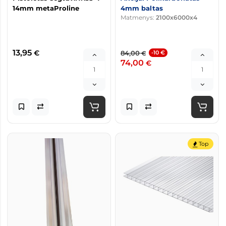
14mm metaProline
4mm baltas
Matmenys:
2100x6000x4
13,95
€
84,00
-10 €
€
74,00
€
Top