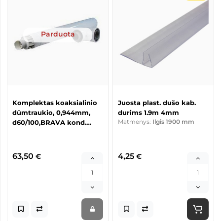
Parduota
Komplektas koaksialinio
Juosta plast. dušo kab.
dūmtraukio, 0,944mm,
durims 1.9m 4mm
Matmenys:
Ilgis 1900 mm
d60/100,BRAVA kond.
katilams
63,50
4,25
€
€