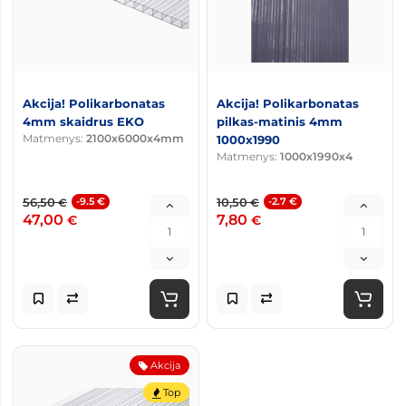
Akcija! Polikarbonatas
Akcija! Polikarbonatas
4mm skaidrus EKO
pilkas-matinis 4mm
Matmenys:
2100x6000x4mm
1000x1990
Matmenys:
1000x1990x4
56,50
-9.5 €
10,50
-2.7 €
€
€
47,00
7,80
€
€
Akcija
Top