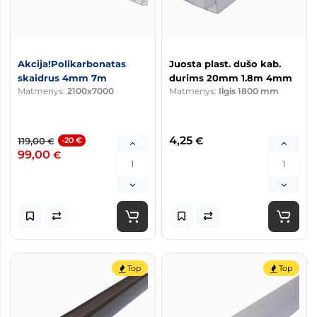
Akcija!Polikarbonatas
Juosta plast. dušo kab.
skaidrus 4mm 7m
durims 20mm 1.8m 4mm
Matmenys:
2100x7000
Matmenys:
Ilgis 1800 mm
4,25
€
119,00
-20 €
€
99,00
€
Top
Top