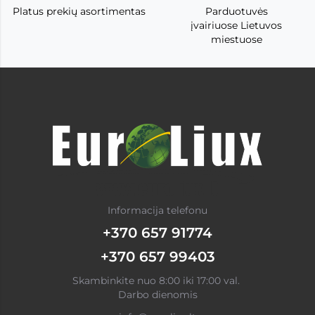
Platus prekių asortimentas
Parduotuvės
įvairiuose Lietuvos
miestuose
Informacija telefonu
+370 657 91774
+370 657 99403
Skambinkite nuo 8:00 iki 17:00 val.
Darbo dienomis