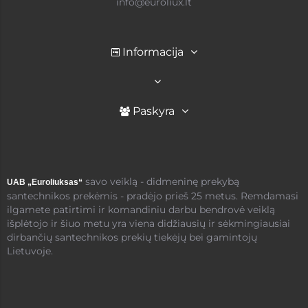
info@euroliux.lt
Informacija
Paskyra
savo veiklą - didmeninę prekybą
UAB „Euroliuksas“
santechnikos prekėmis - pradėjo prieš 25 metus. Remdamasi
ilgamete patirtimi ir komandiniu darbu bendrovė veiklą
išplėtojo ir šiuo metu yra viena didžiausių ir sėkmingiausiai
dirbančių santechnikos prekių tiekėjų bei gamintojų
Lietuvoje.