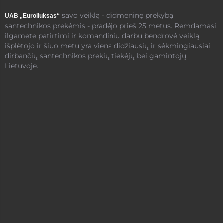
savo veiklą - didmeninę prekybą
UAB „Euroliuksas“
santechnikos prekėmis - pradėjo prieš 25 metus. Remdamasi
ilgamete patirtimi ir komandiniu darbu bendrovė veiklą
išplėtojo ir šiuo metu yra viena didžiausių ir sėkmingiausiai
dirbančių santechnikos prekių tiekėjų bei gamintojų
Lietuvoje.