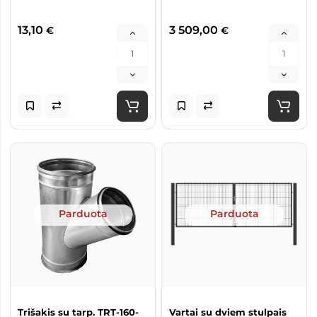
13,10
3 509,00
€
€
Parduota
Parduota
Trišakis su tarp. TRT-160-
Vartai su dviem stulpais