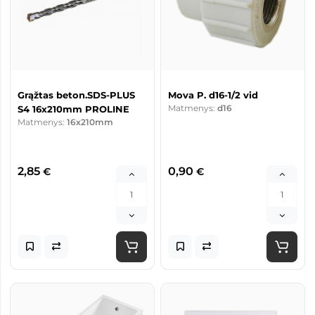
Grąžtas beton.SDS-PLUS
Mova P. d16-1/2 vid
Matmenys:
d16
S4 16x210mm PROLINE
Matmenys:
16x210mm
2,85
0,90
€
€