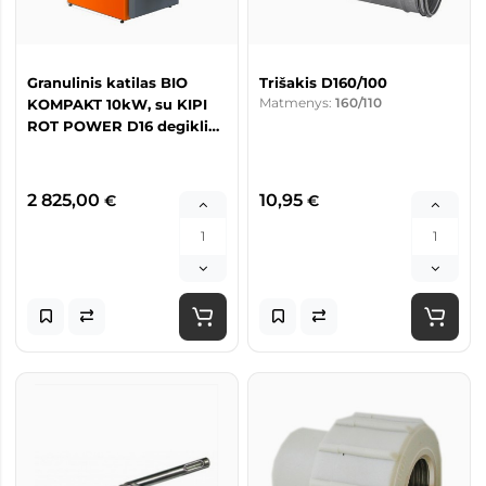
Granulinis katilas BIO
Trišakis D160/100
Matmenys:
160/110
KOMPAKT 10kW, su KIPI
ROT POWER D16 degikliu
su 120L talpa
2 825,00
10,95
€
€