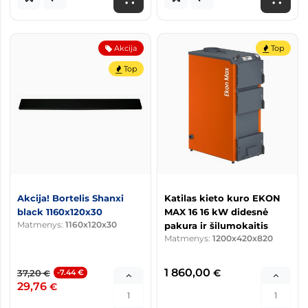
Akcija
Top
Top
Akcija! Bortelis Shanxi
Katilas kieto kuro EKON
black 1160x120x30
MAX 16 16 kW didesnė
Matmenys:
1160x120x30
pakura ir šilumokaitis
Matmenys:
1200x420x820
1 860,00
€
37,20
-7.44 €
€
29,76
€