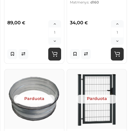
Matmenys:
d160
89,00
34,00
€
€
Parduota
Parduota