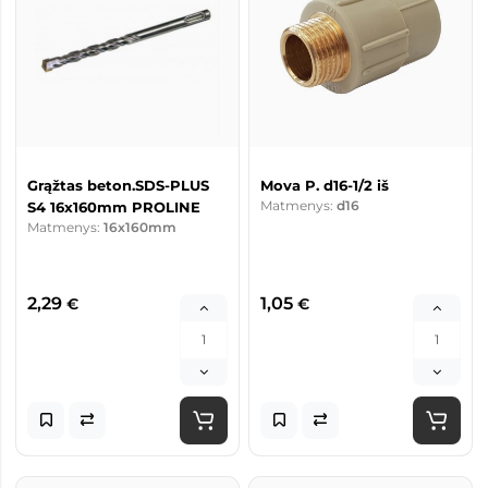
Grąžtas beton.SDS-PLUS
Mova P. d16-1/2 iš
Matmenys:
d16
S4 16x160mm PROLINE
Matmenys:
16x160mm
2,29
1,05
€
€