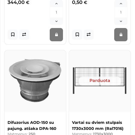
344,00
0,50
€
€
Parduota
Difuzorius AOD-150 su
Vartai su dviem stulpais
pajung. atšaka DPA-160
1730x3000 mm (Ral7016)
Matmenys:
250
Matmenys:
1730x3000