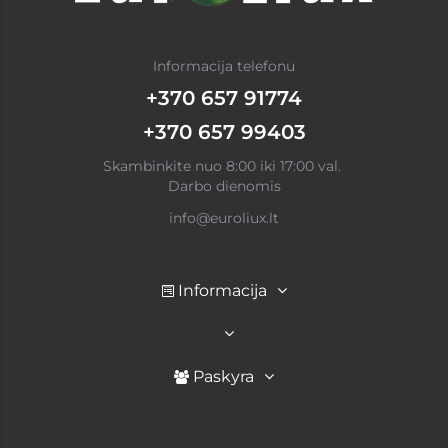
Informacija telefonu
+370 657 91774
+370 657 99403
Skambinkite nuo 8:00 iki 17:00 val.
Darbo dienomis
info@euroliux.lt
Informacija
Paskyra