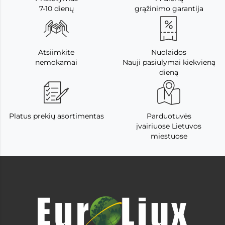
7-10 dienų
grąžinimo garantija
Atsiimkite
Nuolaidos
nemokamai
Nauji pasiūlymai kiekvieną
dieną
Platus prekių asortimentas
Parduotuvės
įvairiuose Lietuvos
miestuose