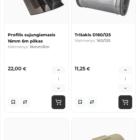
Profilis sujungiamasis
Trišakis D160/125
Matmenys:
160/125
16mm 6m pilkas
Matmenys:
16mm/6m
22,00
11,25
€
€