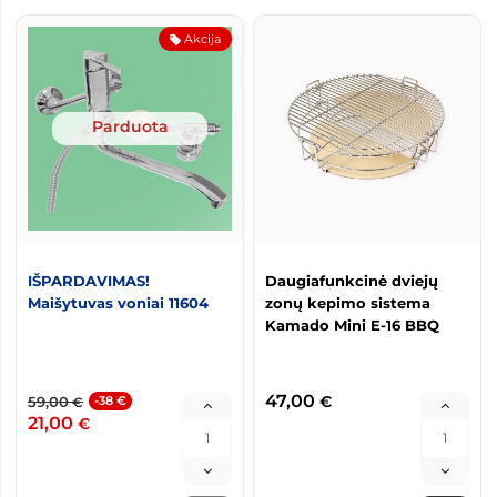
Akcija
Parduota
IŠPARDAVIMAS!
Daugiafunkcinė dviejų
Maišytuvas voniai 11604
zonų kepimo sistema
Kamado Mini E-16 BBQ
47,00
€
59,00
-38 €
€
21,00
€