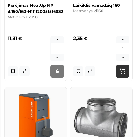
Perėjimas HeatUp NP.
Laikiklis vamzdžių 160
Matmenys:
d160
d.150/160-H111120051516032
Matmenys:
d150
11,31
2,35
€
€