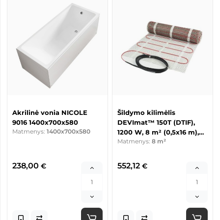
Akrilinė vonia NICOLE
Šildymo kilimėlis
9016 1400x700x580
DEVImat™ 150T (DTIF),
Matmenys:
1400x700x580
1200 W, 8 m² (0,5x16 m),
Matmenys:
8 m²
230 V
238,00
552,12
€
€