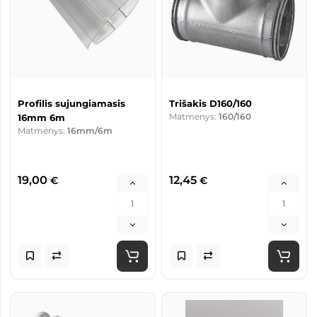
Profilis sujungiamasis
Trišakis D160/160
Matmenys:
160/160
16mm 6m
Matmenys:
16mm/6m
19,00
12,45
€
€