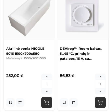
Akrilinė vonia NICOLE
DEVIreg™ Room baltas,
9016 1500x700x580
5...45 °C, grindų ir
Matmenys:
1500x700x580
patalpos, 16 A, su
laikmačiu ir programėlės
valdymu (termostatas)
252,00
86,83
€
€