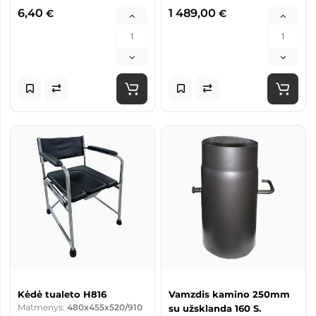
6,40
1 489,00
€
€
Kėdė tualeto H816
Vamzdis kamino 250mm
Matmenys:
480x455x520/910
su užsklanda 160 S.