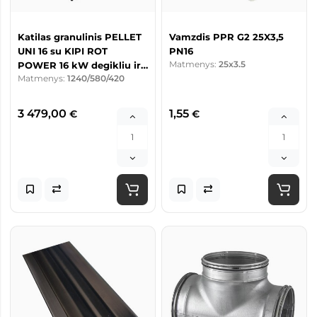
Katilas granulinis PELLET
Vamzdis PPR G2 25X3,5
UNI 16 su KIPI ROT
PN16
Matmenys:
25x3.5
POWER 16 kW degikliu ir
Matmenys:
1240/580/420
230 l talpa
3 479,00
1,55
€
€