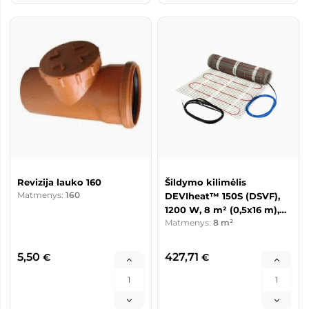
Revizija lauko 160
Šildymo kilimėlis
Matmenys:
160
DEVIheat™ 150S (DSVF),
1200 W, 8 m² (0,5x16 m),
Matmenys:
8 m²
230 V
5,50
427,71
€
€