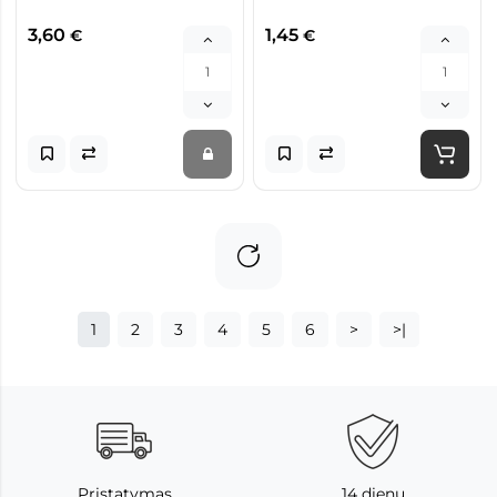
3,60
1,45
€
€
1
2
3
4
5
6
>
>|
Pristatymas
14 dienų