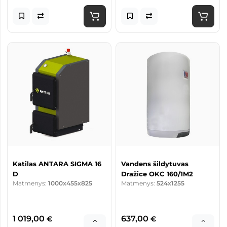
Katilas ANTARA SIGMA 16
Vandens šildytuvas
D
Dražice OKC 160/1M2
Matmenys:
1000x455x825
Matmenys:
524x1255
1 019,00
637,00
€
€