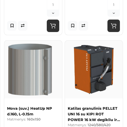
Mova (suv.) HeatUp NP
Katilas granulinis PELLET
d.160, L-0.15m
UNI 16 su KIPI ROT
Matmenys:
160x150
POWER 16 kW degikliu ir
Matmenys:
1240/580/420
260 l talpa