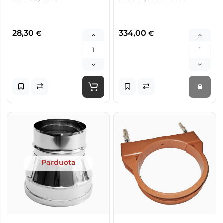
28,30
334,00
€
€
Parduota