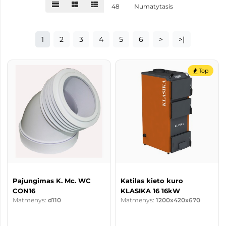
48
Numatytasis
1
2
3
4
5
6
>
>|
Top
Pajungimas K. Mc. WC
Katilas kieto kuro
CON16
KLASIKA 16 16kW
Matmenys:
d110
Matmenys:
1200x420x670