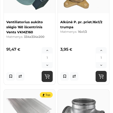
Ventiliatorius aukšto
Alkūnė P. pr. priet.16x1/2
slėgio 160 išcentrinis
trumpa
Matmenys:
16x1/2
Vents VKMZ160
Matmenys:
334x334x200
91,47
3,95
€
€
Top