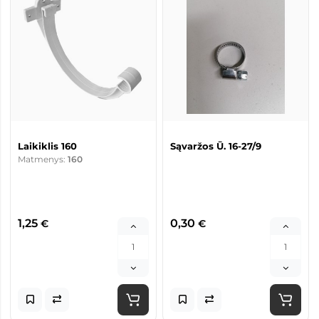
Laikiklis 160
Sąvaržos Ū. 16-27/9
Matmenys:
160
1,25
0,30
€
€