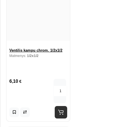
Ventilis kampu chrom. 1/2x1/2
Matmenys:
1/2x1/2
6,10
€