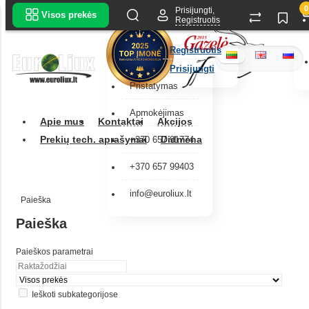
0
Prisijungti,
Visos prekės
Registruotis
Registruotis
Prisijungti
Pristatymas
Apmokėjimas
Apie mus
Kontaktai
Akcijos
Prekių tech. aprašymai
Didmena
+370 657 91774
+370 657 99403
info@euroliux.lt
Paieška
Paieška
Paieškos parametrai
Ieškoti subkategorijose