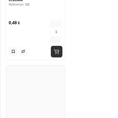
Matmenys:
1/2
0,48
€