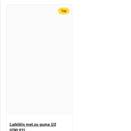
Top
Laikiklis met.su guma 1/2
0780.831