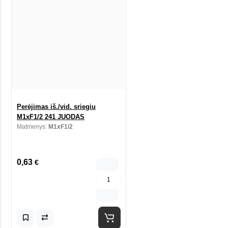
Perėjimas iš./vid. sriegiu
M1xF1/2 241 JUODAS
Matmenys:
M1xF1/2
0,63
€