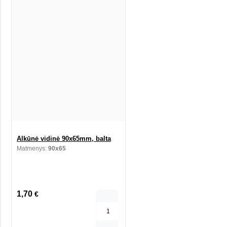
Alkūnė vidinė 90x65mm, balta
Matmenys:
90x65
1,70
€