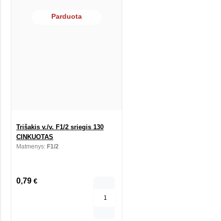
Parduota
Trišakis v./v. F1/2 sriegis 130
CINKUOTAS
Matmenys:
F1/2
0,79
€