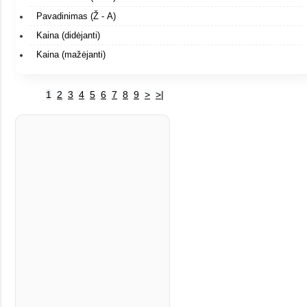
Pavadinimas (Ž - A)
Kaina (didėjanti)
Kaina (mažėjanti)
1
2
3
4
5
6
7
8
9
>
>|