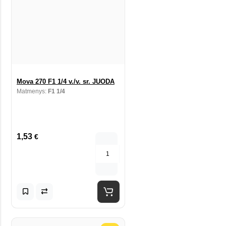
Mova 270 F1 1/4 v./v. sr. JUODA
Matmenys:
F1 1/4
1,53
€