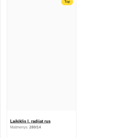
Top
Laikiklis l. radijat rus
Matmenys:
280/14