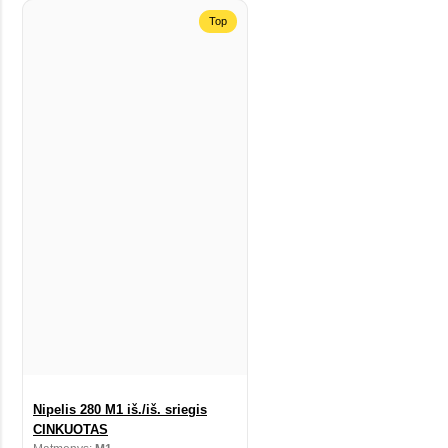
Top
Nipelis 280 M1 iš./iš. sriegis
CINKUOTAS