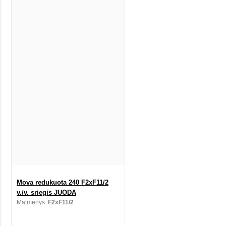
Mova redukuota 240 F2xF11/2
v./v. sriegis JUODA
Matmenys:
F2xF11/2