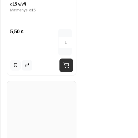
d15 v/v/i
Matmenys:
d15
5,50
€