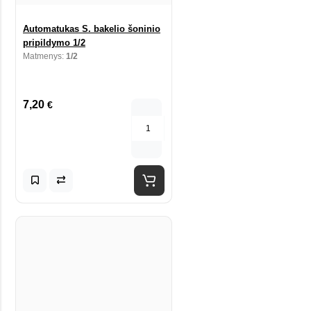
Automatukas S. bakelio šoninio
pripildymo 1/2
Matmenys:
1/2
7,20
€