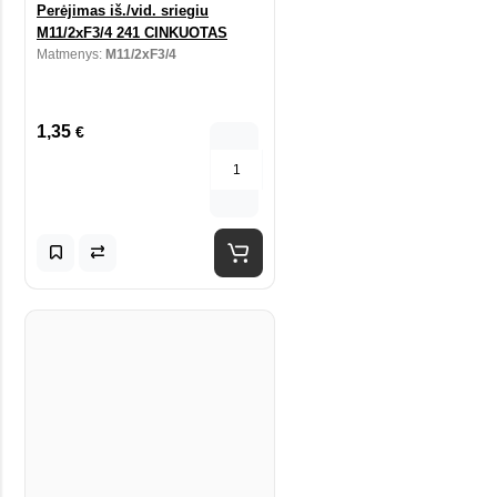
Perėjimas iš./vid. sriegiu
M11/2xF3/4 241 CINKUOTAS
Matmenys:
M11/2xF3/4
1,35
€