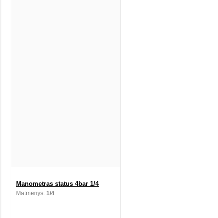
Manometras status 4bar 1/4
Matmenys:
1/4