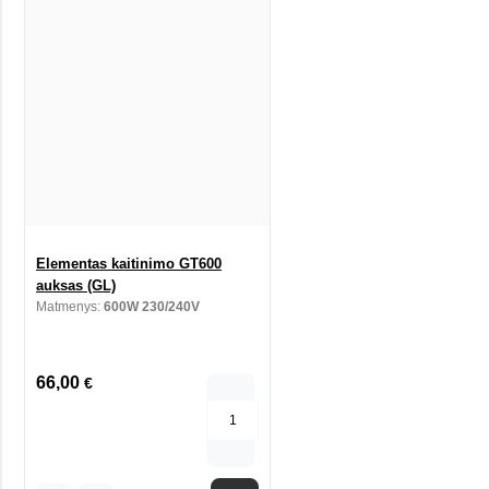
Elementas kaitinimo GT600
auksas (GL)
Matmenys:
600W 230/240V
66,00
€