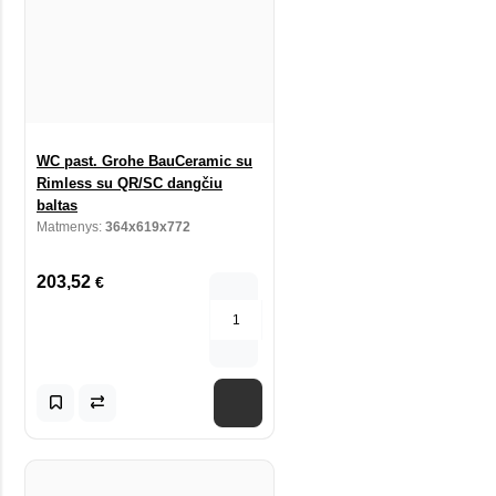
WC past. Grohe BauCeramic su
Rimless su QR/SC dangčiu
baltas
Matmenys:
364x619x772
203,52
€