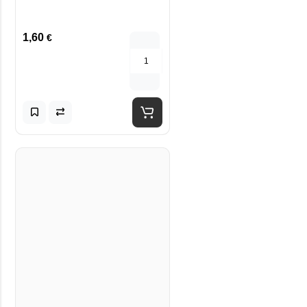
1,60
€