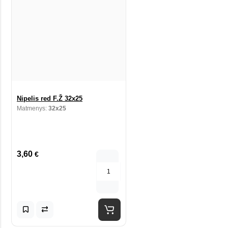
Nipelis red F.Ž 32x25
Matmenys:
32x25
3,60
€