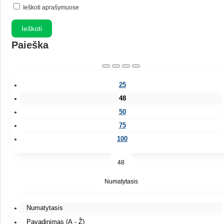
Ieškoti aprašymuose
Paieška
25
48
50
75
100
48
Numatytasis
Numatytasis
Pavadinimas (A - Ž)