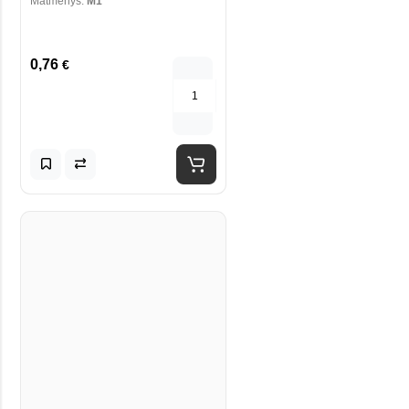
Matmenys:
M1
0,76
€