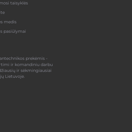
osi taisyklės
ite
ės medis
s pasiūlymai
santechnikos prekėmis -
rtimi ir komandiniu darbu
džiausių ir sėkmingiausiai
ų Lietuvoje.