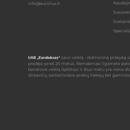
Naudojim
info@euroliux.lt
Susisiek
Svetain
Specialū
savo veiklą - didmeninę prekybą 
UAB „Euroliuksas“
pradėjo prieš 25 metus. Remdamasi ilgamete pati
bendrovė veiklą išplėtojo ir šiuo metu yra viena di
dirbančių santechnikos prekių tiekėjų bei gamintoj