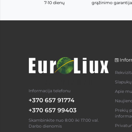
7-10 dienų
grąžinimo garantija
Infor
Rekvizit
Slapukų 
Informacija telefonu
Apie mu
+370 657 91774
Naujien
+370 657 99403
Prekių p
informac
Skambinkite nuo 8:00 iki 17:00 val.
Privatum
Darbo dienomis