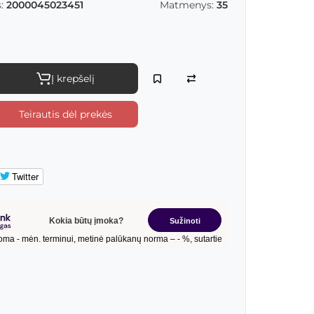
:
2000045023451
Matmenys:
35
Į krepšelį
Teirautis dėl prekės
Twitter