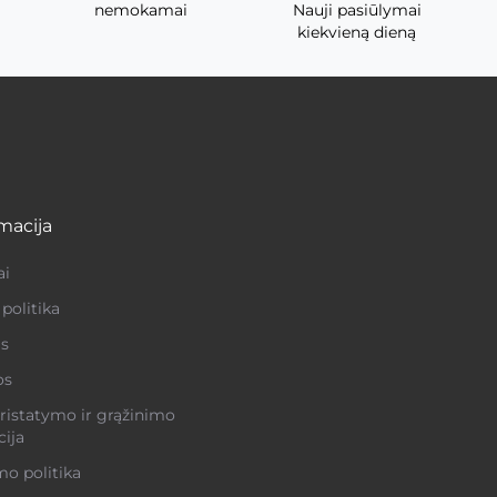
nemokamai
Nauji pasiūlymai
kiekvieną dieną
macija
ai
politika
s
os
ristatymo ir grąžinimo
ija
o politika