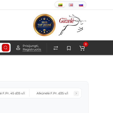
0
Prisijungti,
Registruotis
ė F.Pr. 45 d35 v/i
Alkūnėlė F.Pr. d35 v/i