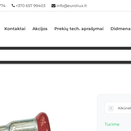
774
+370 657 99403
info@euroliux.lt
Kontaktai
Akcijos
Prekių tech. aprašymai
Didmena
Alkūnėl
Turime