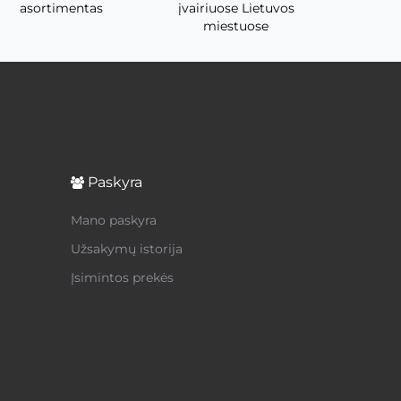
asortimentas
įvairiuose Lietuvos
miestuose
Paskyra
Mano paskyra
Užsakymų istorija
Įsimintos prekės