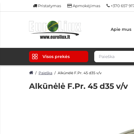
Pristatymas
Apmokėjimas
+370 657 91
Apie mus
Visos prekės
Paieška
Alkūnėlė F.Pr. 45 d35 v/v
Alkūnėlė F.Pr. 45 d35 v/v