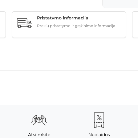
Pristatymo informacija
Prekių pristatymo ir grąžinimo informacija
Atsiimkite
Nuolaidos