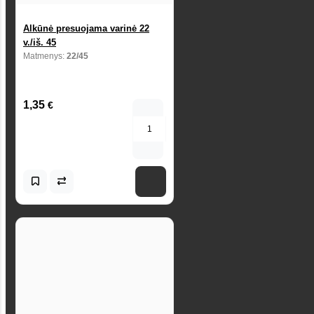
Alkūnė presuojama varinė 22
v./iš. 45
Matmenys:
22/45
1,35
€