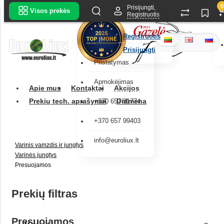
0
Prisijungti,
Visos prekės
Registruotis
Registruotis
Prisijungti
Pristatymas
Apmokėjimas
Apie mus
Kontaktai
Akcijos
Prekių tech. aprašymai
Didmena
+370 657 91774
+370 657 99403
info@euroliux.lt
Varinis vamzdis ir jungtys
Varinės jungtys
Presuojamos
Prekių filtras
Presuojamos