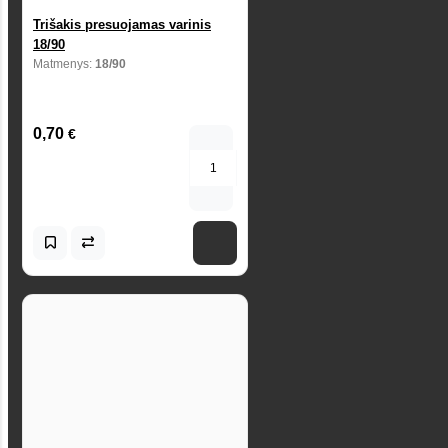
Trišakis presuojamas varinis
18/90
Matmenys:
18/90
0,70
€