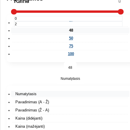
Kaina
25
48
50
75
100
48
Numatytasis
Numatytasis
Pavadinimas (A - Ž)
Pavadinimas (Ž - A)
Kaina (didėjanti)
Kaina (mažėjanti)