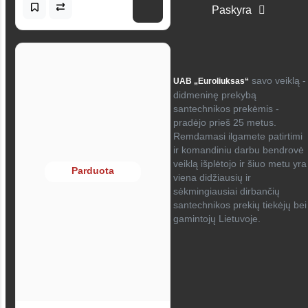
Paskyra
savo veiklą -
UAB „Euroliuksas“
didmeninę prekybą
santechnikos prekėmis -
pradėjo prieš 25 metus.
Remdamasi ilgamete patirtimi
ir komandiniu darbu bendrovė
veiklą išplėtojo ir šiuo metu yra
Parduota
viena didžiausių ir
sėkmingiausiai dirbančių
santechnikos prekių tiekėjų bei
gamintojų Lietuvoje.