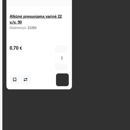
Alkūnė presuojama varinė 22
v./v. 90
Matmenys:
22/90
0,70
€