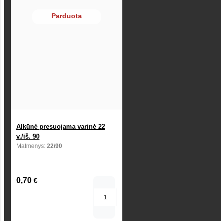
Parduota
Alkūnė presuojama varinė 22
v./iš. 90
Matmenys:
22/90
0,70
€