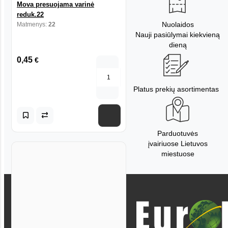
Mova presuojama varinė
reduk.22
Nuolaidos
Matmenys:
22
Nauji pasiūlymai kiekvieną
dieną
0,45
€
Platus prekių asortimentas
Parduotuvės
įvairiuose Lietuvos
miestuose