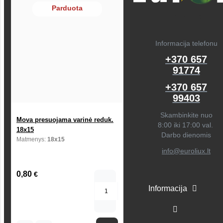
Parduota
Informacija telefonu
+370 657
91774
+370 657
99403
Skambinkite nuo
Mova presuojama varinė reduk.
8:00 iki 17:00 val.
18x15
Darbo dienomis
Matmenys:
18x15
info@euroliux.lt
0,80
€
Informacija