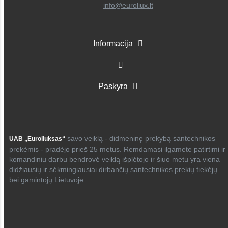
info@euroliux.lt
Informacija
Paskyra
savo veiklą - didmeninę prekybą santechnikos
UAB „Euroliuksas“
prekėmis - pradėjo prieš 25 metus. Remdamasi ilgamete patirtimi ir
komandiniu darbu bendrovė veiklą išplėtojo ir šiuo metu yra viena
didžiausių ir sėkmingiausiai dirbančių santechnikos prekių tiekėjų
bei gamintojų Lietuvoje.