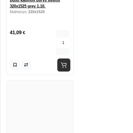
Dušo kabinos durys tiesios
320x1525 grey 1.10.
Matmenys:
320x1525
41,09
€