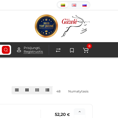
0
Prisijungti,
Registruotis
48
Numatytasis
52,20
€