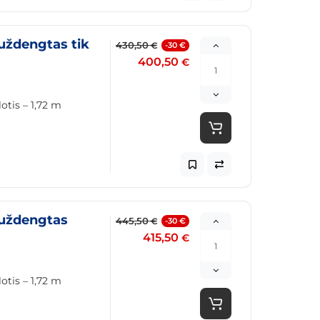
uždengtas tik
430,50
-30 €
€
400,50
€
otis – 1,72 m
(uždengtas
445,50
-30 €
€
415,50
€
otis – 1,72 m