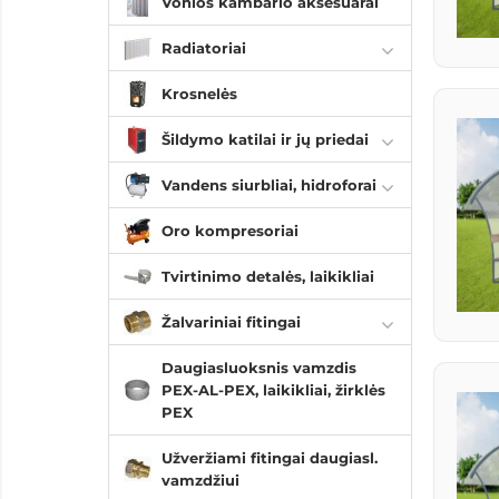
Vonios kambario aksesuarai
Radiatoriai
Krosnelės
Šildymo katilai ir jų priedai
Vandens siurbliai, hidroforai
Oro kompresoriai
Tvirtinimo detalės, laikikliai
Žalvariniai fitingai
Daugiasluoksnis vamzdis
PEX-AL-PEX, laikikliai, žirklės
PEX
Užveržiami fitingai daugiasl.
vamzdžiui