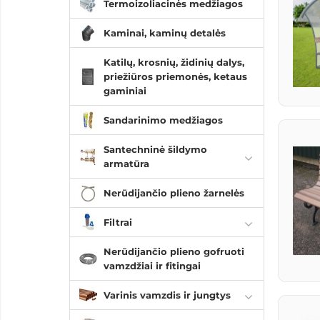
Termoizoliacinės medžiagos
Kaminai, kaminų detalės
Katilų, krosnių, židinių dalys,
priežiūros priemonės, ketaus
gaminiai
Sandarinimo medžiagos
Santechninė šildymo
armatūra
Nerūdijančio plieno žarnelės
Filtrai
Nerūdijančio plieno gofruoti
vamzdžiai ir fitingai
Varinis vamzdis ir jungtys