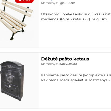
Matmenys:
Ilgis 110 cm
Užsakomoji prekė.Lauko suoliukas iš na
medienos. Kojos - ketaus (K). Suoliuko..
Dėžutė pašto ketaus
Matmenys:
250x75x400
Kabinama pašto dėžutė (komplekte su laik
Rakinama. Medžiaga-ketus. Matmenys - 4