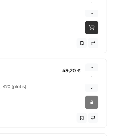
49,20
€
470 (plotis).