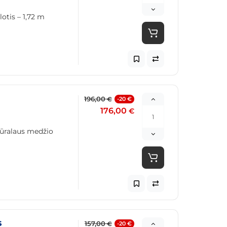
otis – 1,72 m
196,00
-20 €
€
176,00
€
tūralaus medžio
s
157,00
-20 €
€