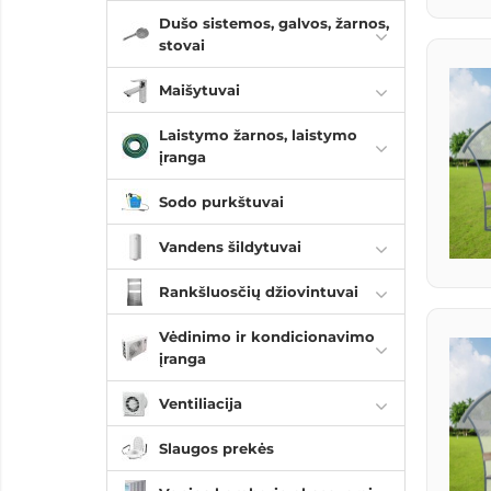
Dušo sistemos, galvos, žarnos,
stovai
Maišytuvai
Laistymo žarnos, laistymo
įranga
Sodo purkštuvai
Vandens šildytuvai
Rankšluosčių džiovintuvai
Vėdinimo ir kondicionavimo
įranga
Ventiliacija
Slaugos prekės