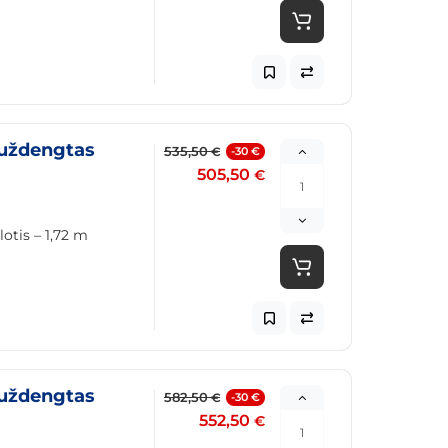
(uždengtas
535,50
-30 €
€
505,50
€
otis – 1,72 m
(uždengtas
582,50
-30 €
€
552,50
€