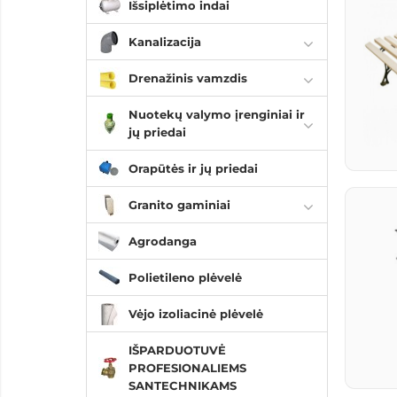
Išsiplėtimo indai
Kanalizacija
Drenažinis vamzdis
Nuotekų valymo įrenginiai ir
jų priedai
Orapūtės ir jų priedai
Granito gaminiai
Agrodanga
Polietileno plėvelė
Vėjo izoliacinė plėvelė
IŠPARDUOTUVĖ
PROFESIONALIEMS
SANTECHNIKAMS