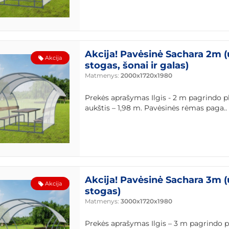
Akcija! Pavėsinė Sachara 2m 
Akcija
stogas, šonai ir galas)
Matmenys:
2000x1720x1980
Prekės aprašymas Ilgis - 2 m pagrindo pl
aukštis – 1,98 m. Pavėsinės rėmas paga..
Akcija! Pavėsinė Sachara 3m (
Akcija
stogas)
Matmenys:
3000x1720x1980
Prekės aprašymas Ilgis – 3 m pagrindo pl