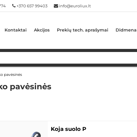
774
+370 657 99403
info@euroliux.lt
Kontaktai
Akcijos
Prekių tech. aprašymai
Didmena
o pavėsinės
ko pavėsinės
Koja suolo P