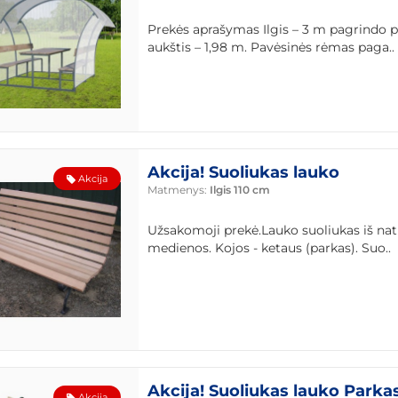
Prekės aprašymas Ilgis – 3 m pagrindo pl
aukštis – 1,98 m. Pavėsinės rėmas paga..
Akcija! Suoliukas lauko
Akcija
Matmenys:
Ilgis 110 cm
Užsakomoji prekė.Lauko suoliukas iš na
medienos. Kojos - ketaus (parkas). Suo..
Akcija! Suoliukas lauko Parka
Akcija