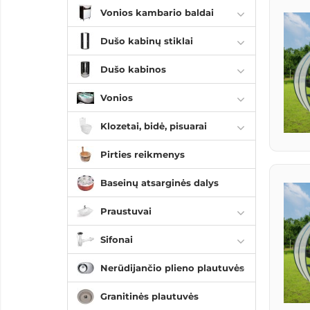
Vonios kambario baldai
Dušo kabinų stiklai
Dušo kabinos
Vonios
Klozetai, bidė, pisuarai
Pirties reikmenys
Baseinų atsarginės dalys
Praustuvai
Sifonai
Nerūdijančio plieno plautuvės
Granitinės plautuvės