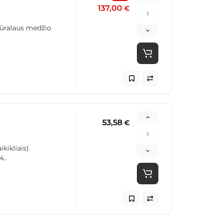
137,00
€
tūralaus medžio
53,58
€
ikliais).
..