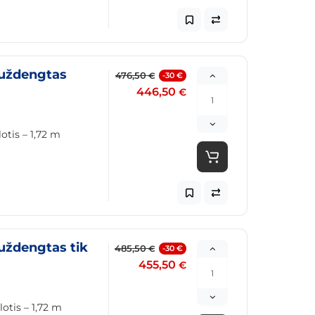
(uždengtas
476,50
-30 €
€
446,50
€
otis – 1,72 m
uždengtas tik
485,50
-30 €
€
455,50
€
otis – 1,72 m