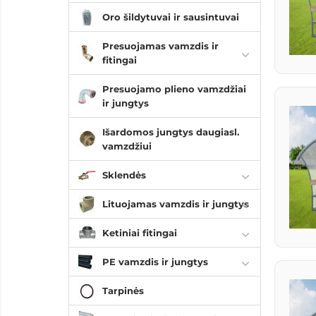
Oro šildytuvai ir sausintuvai
Presuojamas vamzdis ir
fitingai
Presuojamo plieno vamzdžiai
ir jungtys
Išardomos jungtys daugiasl.
vamzdžiui
Sklendės
Lituojamas vamzdis ir jungtys
Ketiniai fitingai
PE vamzdis ir jungtys
Tarpinės