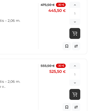
475,50
-30 €
€
445,50
€
tis – 2,06 m.
555,50
-30 €
€
525,50
€
tis – 2,06 m.
 v..