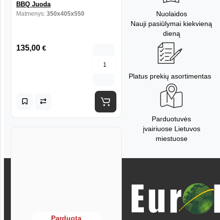
BBQ Juoda
Nuolaidos
Matmenys:
350x405x550
Nauji pasiūlymai kiekvieną
dieną
135,00
€
Platus prekių asortimentas
Parduotuvės
įvairiuose Lietuvos
miestuose
Parduota