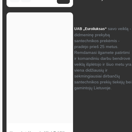
savo veiklą -
UAB „Euroliuksas“
didmeninę prekybą
santechnikos prekėmis -
pradėjo prieš 25 metus.
Remdamasi ilgamete patirtimi
ir komandiniu darbu bendrovė
veiklą išplėtojo ir šiuo metu yra
viena didžiausių ir
sėkmingiausiai dirbančių
santechnikos prekių tiekėjų bei
gamintojų Lietuvoje.