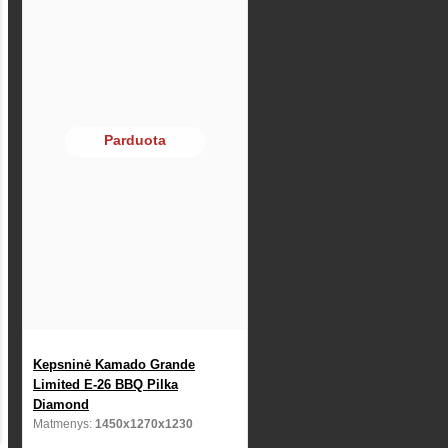
Parduota
Kepsninė Kamado Grande
Limited E-26 BBQ Pilka
Diamond
Matmenys:
1450x1270x1230