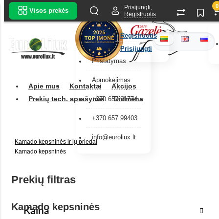
0
Prisijungti,
Visos prekės
Registruotis
Registruotis
Prisijungti
Pristatymas
Apmokėjimas
Apie mus
Kontaktai
Akcijos
Prekių tech. aprašymai
Didmena
+370 657 91774
+370 657 99403
info@euroliux.lt
Kamado kepsninės ir jų priedai
Kamado kepsninės
Prekių filtras
Kamado kepsninės
Kaina