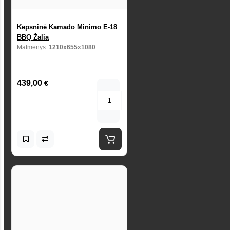
Kepsninė Kamado Minimo E-18
BBQ Žalia
Matmenys:
1210x655x1080
439,00
€