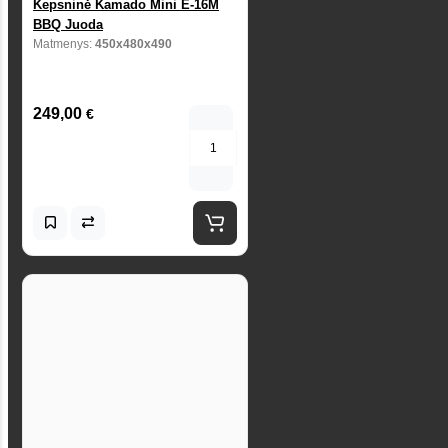
Kepsninė Kamado Mini E-16M
BBQ Juoda
Matmenys:
450x480x490
249,00
€