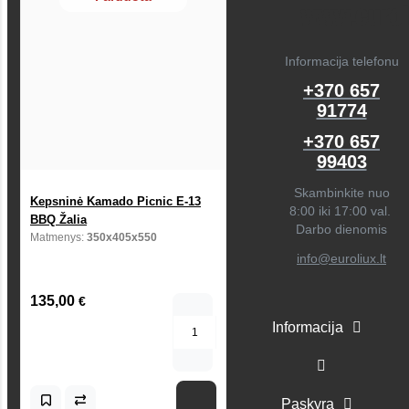
Informacija telefonu
+370 657
91774
+370 657
99403
Skambinkite nuo
Kepsninė Kamado Picnic E-13
8:00 iki 17:00 val.
BBQ Žalia
Darbo dienomis
Matmenys:
350x405x550
info@euroliux.lt
135,00
€
Informacija
Paskyra