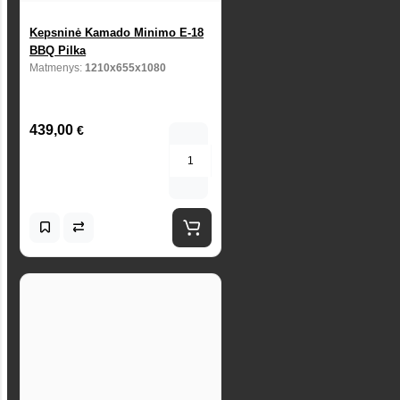
Kepsninė Kamado Minimo E-18
BBQ Pilka
Matmenys:
1210x655x1080
439,00
€