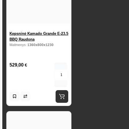
Kepsninė Kamado Grande E-23.5
BBQ Raudona
Matmenys:
1360x800x1230
529,00
€