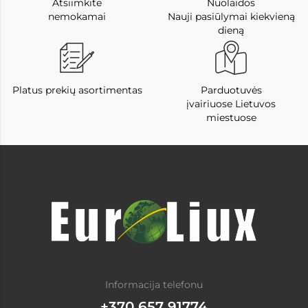
Atsiimkite
Nuolaidos
nemokamai
Nauji pasiūlymai kiekvieną
dieną
Platus prekių asortimentas
Parduotuvės
įvairiuose Lietuvos
miestuose
Informacija telefonu
+370 657 91774