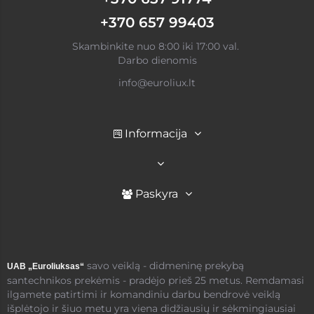
+370 657 99403
Skambinkite nuo 8:00 iki 17:00 val.
Darbo dienomis
info@euroliux.lt
Informacija
Paskyra
savo veiklą - didmeninę prekybą
UAB „Euroliuksas“
santechnikos prekėmis - pradėjo prieš 25 metus. Remdamasi
ilgamete patirtimi ir komandiniu darbu bendrovė veiklą
išplėtojo ir šiuo metu yra viena didžiausių ir sėkmingiausiai