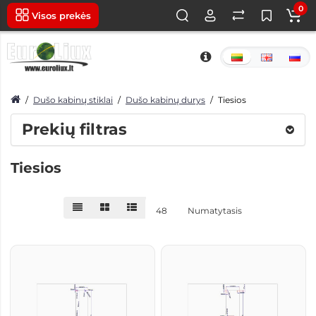
0
Visos prekės
Dušo kabinų stiklai
Dušo kabinų durys
Tiesios
Prekių filtras
Tiesios
48
Numatytasis