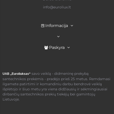
info@euroliux.lt
Informacija
Paskyra
savo veiklą - didmeninę prekybą
UAB „Euroliuksas“
santechnikos prekėmis - pradėjo prieš 25 metus. Remdamasi
ilgamete patirtimi ir komandiniu darbu bendrovė veiklą
išplėtojo ir šiuo metu yra viena didžiausių ir sėkmingiausiai
dirbančių santechnikos prekių tiekėjų bei gamintojų
Lietuvoje.