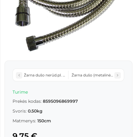
Žarna dušo nerūd.pl. E011/E013
Žarna dušo (metalinė konusinė 150
Turime
Prekės kodas:
8595096869997
Svoris:
0.50kg
Matmenys:
150cm
9,75 €