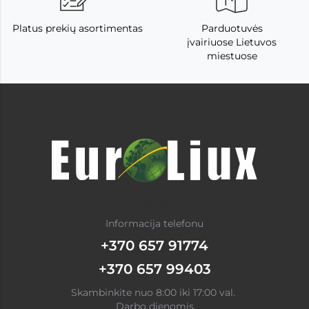
Platus prekių asortimentas
Parduotuvės
įvairiuose Lietuvos
miestuose
Informacija telefonu
+370 657 91774
+370 657 99403
Skambinkite nuo 8:00 iki 17:00 val.
Darbo dienomis