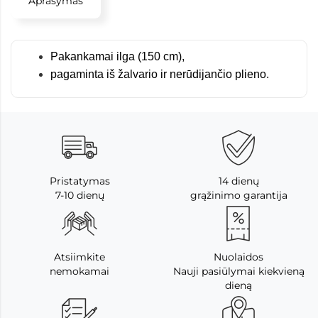
Aprašymas
Pakankamai ilga (150 cm),
pagaminta iš žalvario ir nerūdijančio plieno.
Pristatymas
14 dienų
7-10 dienų
grąžinimo garantija
Atsiimkite
Nuolaidos
nemokamai
Nauji pasiūlymai kiekvieną
dieną