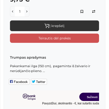
Į krepšelį
Teirautis dėl prekės
Trumpas aprašymas
Pakankamai ilga (150 cm), pagaminta iš žalvario ir
nerūdijančio plieno. ...
Facebook
Twitter