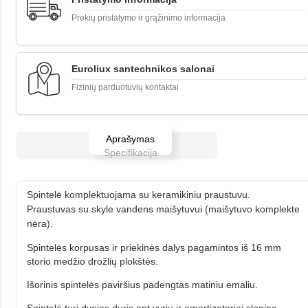
Prekių pristatymo ir grąžinimo informacija
Euroliux santechnikos salonai
Fizinių parduotuvių kontaktai
Aprašymas
Specifikacija
Spintelė komplektuojama su keramikiniu praustuvu.
Praustuvas su skyle vandens maišytuvui (maišytuvo komplekte
nėra).
Spintelės korpusas ir priekinės dalys pagamintos iš 16 mm
storio medžio drožlių plokštės.
Išorinis spintelės paviršius padengtas matiniu emaliu.