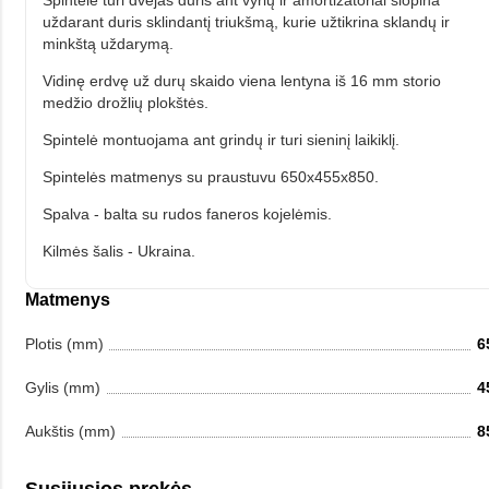
Spintelė turi dvejas duris ant vyrių ir amortizatoriai slopina
uždarant duris sklindantį triukšmą, kurie užtikrina sklandų ir
minkštą uždarymą.
Vidinę erdvę už durų skaido viena lentyna iš 16 mm storio
medžio drožlių plokštės.
Spintelė montuojama ant grindų ir turi sieninį laikiklį.
Spintelės matmenys su praustuvu 650x455x850.
Spalva - balta su rudos faneros kojelėmis.
Kilmės šalis - Ukraina.
Matmenys
Plotis (mm)
6
Gylis (mm)
4
Aukštis (mm)
8