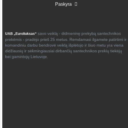
Paskyra
savo veiklą - didmeninę prekybą santechnikos
UAB „Euroliuksas“
prekėmis - pradėjo prieš 25 metus. Remdamasi ilgamete patirtimi ir
komandiniu darbu bendrovė veiklą išplėtojo ir šiuo metu yra viena
didžiausių ir sėkmingiausiai dirbančių santechnikos prekių tiekėjų
bei gamintojų Lietuvoje.