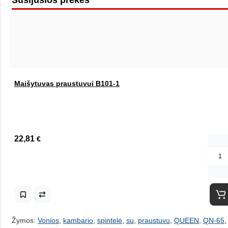
Susijusios prekės
Maišytuvas praustuvui B101-1
22,81
€
Žymos:
Vonios
,
kambario
,
spintelė
,
su
,
praustuvu
,
QUEEN
,
QN-65
,