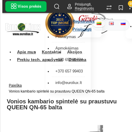
0
Prisijungti,
Visos prekės
Registruotis
Registruotis
Prisijungti
Pristatymas
Apmokėjimas
Apie mus
Kontaktai
Akcijos
Prekių tech. aprašymai
Didmena
+370 657 91774
+370 657 99403
info@euroliux.lt
Paieška
Vonios kambario spintelė su praustuvu QUEEN QN-65 balta
Vonios kambario spintelė su praustuvu
QUEEN QN-65 balta