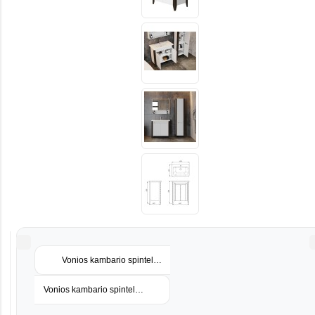
Vonios kambario spintelė su praustuvu MONIKA M4-87 balta
Vonios kambario spintelė su praustuvu QUEEN QN-80 balta