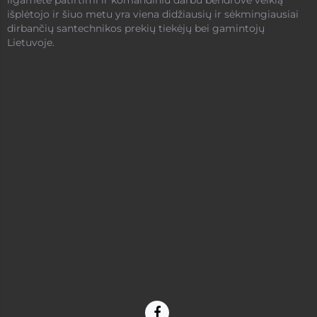
ilgamete patirtimi ir komandiniu darbu bendrovė veiklą
išplėtojo ir šiuo metu yra viena didžiausių ir sėkmingiausiai
dirbančių santechnikos prekių tiekėjų bei gamintojų
Lietuvoje.