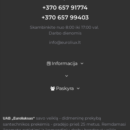
+370 657 91774
+370 657 99403
Skambinkite nuo 8:00 iki 17:00 val.
Darbo dienomis
info@euroliux.lt
Informacija
Paskyra
savo veiklą - didmeninę prekybą
UAB „Euroliuksas“
santechnikos prekėmis - pradėjo prieš 25 metus. Remdamasi