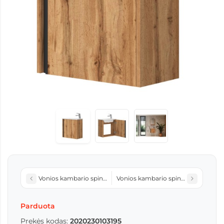
Vonios kambario spintelė su praustuvu LEO-50 balta pakabi
Vonios kambario spintelė su praus
Parduota
Prekės kodas:
2020230103195