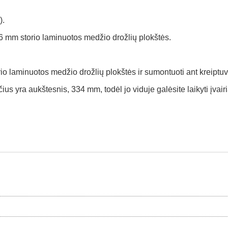
).
6 mm storio laminuotos medžio drožlių plokštės.
rio laminuotos medžio drožlių plokštės ir sumontuoti ant kreiptuv
čius yra aukštesnis, 334 mm, todėl jo viduje galėsite laikyti įvai