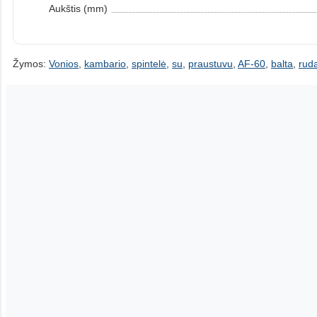
Aukštis (mm)
Žymos:
Vonios
,
kambario
,
spintelė
,
su
,
praustuvu
,
AF-60
,
balta
,
rud