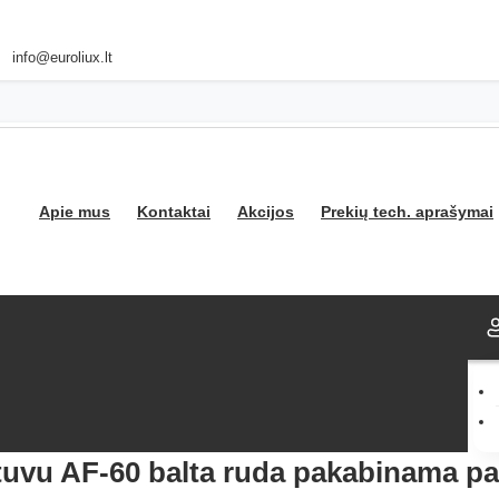
info@euroliux.lt
Apie mus
Kontaktai
Akcijos
Prekių tech. aprašymai
oma AFINA
stuvu AF-60 balta ruda pakabinama 