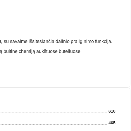
ų su savaime išsitęsiančia dalinio prailginimo funkcija.
rią buitinę chemiją aukštuose buteliuose.
610
465