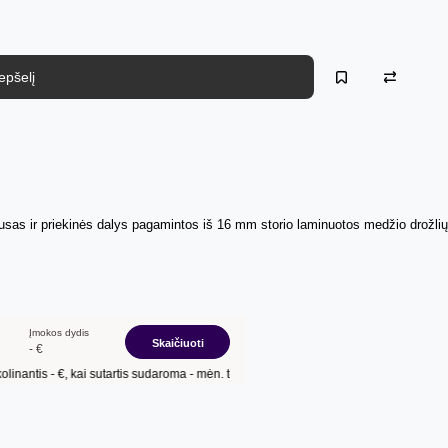
repšelį
sas ir priekinės dalys pagamintos iš 16 mm storio laminuotos medžio drožlių p