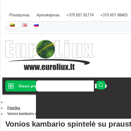
Pristatymas
Apmokėjimas
+370 657 91774
+370 657 99403
Visos prekės
Paieška
Vonios kambario spintelė su praustuvu AF-60 balta ruda pakabinama pastat
Vonios kambario spintelė su prau