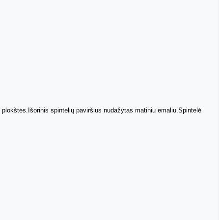
lokštės.Išorinis spintelių paviršius nudažytas matiniu emaliu.Spintelė