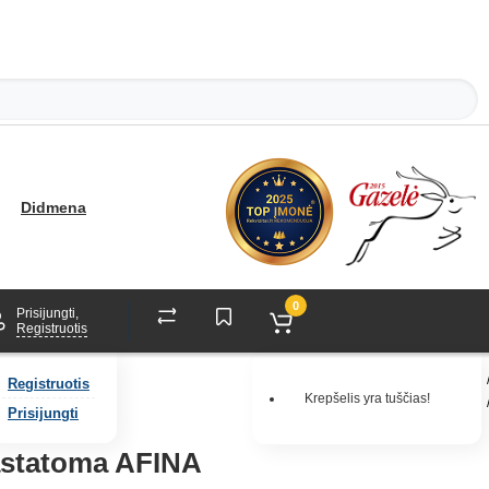
Didmena
0
Prisijungti,
Registruotis
Registruotis
Krepšelis yra tuščias!
Prisijungti
pastatoma AFINA