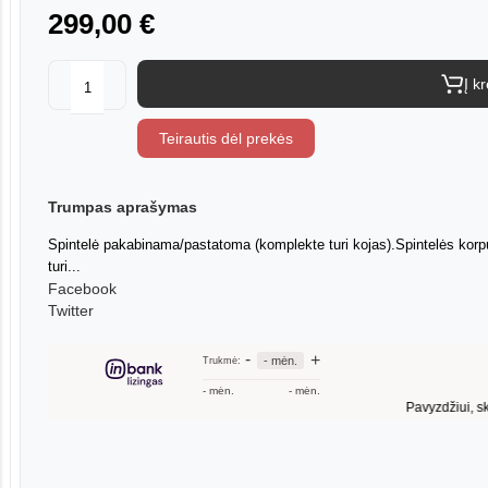
299,00 €
Į k
Teirautis dėl prekės
Trumpas aprašymas
Spintelė pakabinama/pastatoma (komplekte turi kojas).Spintelės korpu
turi...
Facebook
Twitter