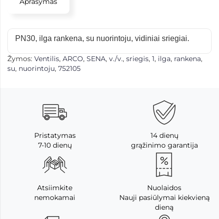
Aprašymas
PN30, ilga rankena, su nuorintoju, vidiniai sriegiai.
Žymos:
Ventilis
,
ARCO
,
SENA
,
v./v.
,
sriegis
,
1
,
ilga
,
rankena
,
su
,
nuorintoju
,
752105
Pristatymas
14 dienų
7-10 dienų
grąžinimo garantija
Atsiimkite
Nuolaidos
nemokamai
Nauji pasiūlymai kiekvieną
dieną