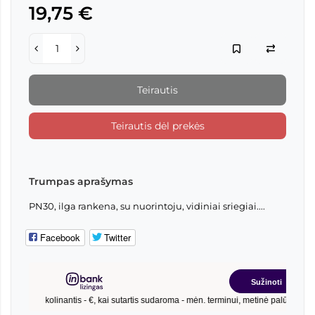
19,75 €
Teirautis
Teirautis dėl prekės
Trumpas aprašymas
PN30, ilga rankena, su nuorintoju, vidiniai sriegiai....
Facebook
Twitter