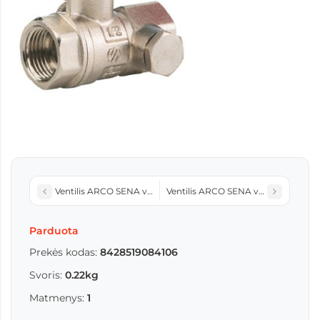
Ventilis ARCO SENA v./v. sriegis 3/4 ilga rankena su nuorintoju
Ventilis ARCO SENA v./v. sriegis 1/2 
Parduota
Prekės kodas:
8428519084106
Svoris:
0.22kg
Matmenys:
1