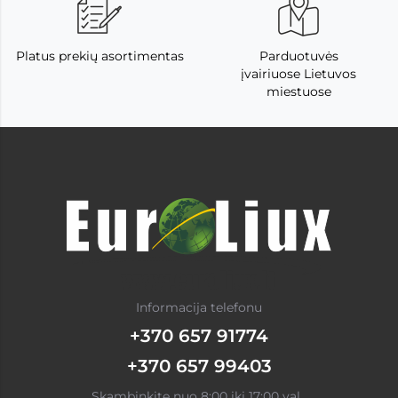
Platus prekių asortimentas
Parduotuvės
įvairiuose Lietuvos
miestuose
Informacija telefonu
+370 657 91774
+370 657 99403
Skambinkite nuo 8:00 iki 17:00 val.