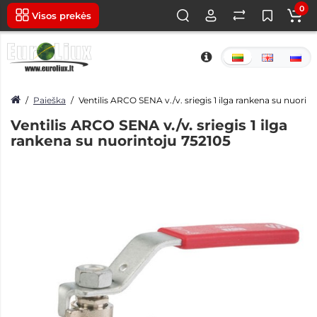
0
Visos prekės
Paieška
Ventilis ARCO SENA v./v. sriegis 1 ilga rankena su nuorin
Ventilis ARCO SENA v./v. sriegis 1 ilga
rankena su nuorintoju 752105