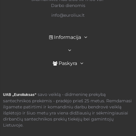
Darbo dienomis
info@euroliux.lt
Informacija
Paskyra
savo veiklą - didmeninę prekybą
UAB „Euroliuksas“
santechnikos prekėmis - pradėjo prieš 25 metus. Remdamasi
ilgamete patirtimi ir komandiniu darbu bendrovė veiklą
išplėtojo ir šiuo metu yra viena didžiausių ir sėkmingiausiai
dirbančių santechnikos prekių tiekėjų bei gamintojų
Lietuvoje.