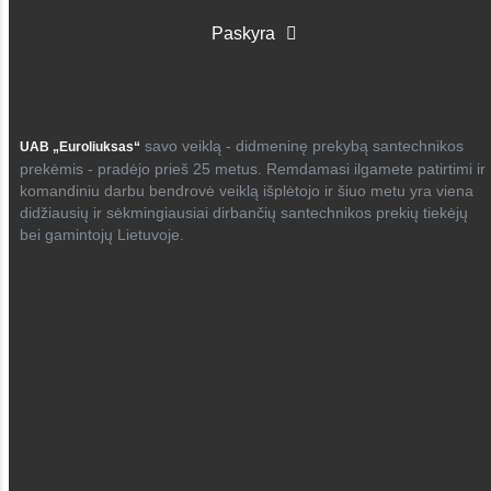
Paskyra
savo veiklą - didmeninę prekybą santechnikos
UAB „Euroliuksas“
prekėmis - pradėjo prieš 25 metus. Remdamasi ilgamete patirtimi ir
komandiniu darbu bendrovė veiklą išplėtojo ir šiuo metu yra viena
didžiausių ir sėkmingiausiai dirbančių santechnikos prekių tiekėjų
bei gamintojų Lietuvoje.