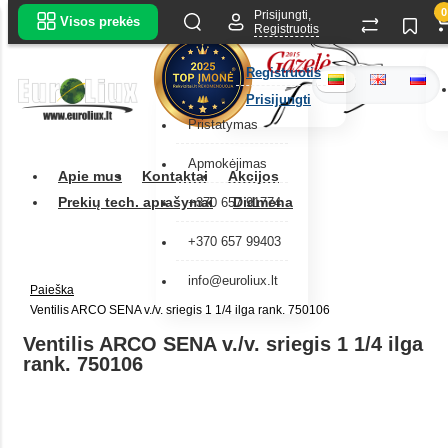
0
Prisijungti,
Visos prekės
Registruotis
Registruotis
Prisijungti
Pristatymas
Apmokėjimas
Apie mus
Kontaktai
Akcijos
Prekių tech. aprašymai
Didmena
+370 657 91774
+370 657 99403
info@euroliux.lt
Paieška
Ventilis ARCO SENA v./v. sriegis 1 1/4 ilga rank. 750106
Ventilis ARCO SENA v./v. sriegis 1 1/4 ilga
rank. 750106