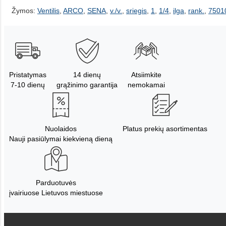
Žymos:
Ventilis
,
ARCO
,
SENA
,
v./v.
,
sriegis
,
1
,
1/4
,
ilga
,
rank.
,
7501
Pristatymas
14 dienų
Atsiimkite
7-10 dienų
grąžinimo garantija
nemokamai
Nuolaidos
Platus prekių asortimentas
Nauji pasiūlymai kiekvieną dieną
Parduotuvės
įvairiuose Lietuvos miestuose