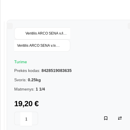
Ventilis ARCO SENA v./iš. sriegis 1x1 tr. rank. išardoma 754105 V
Ventilis ARCO SENA v./v. sriegis 1 1/2 ilga rank. 750107
Turime
Prekės kodas:
8428519083635
Svoris:
0.25kg
Matmenys:
1 1/4
19,20 €