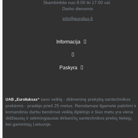
Skambinkite nuo 8:00 iki 17:00 val.
Darbo dienomis
info@euroliux.lt
Informacija
Paskyra
savo veiklą - didmeninę prekybą santechnikos
UAB „Euroliuksas“
prekėmis - pradėjo prieš 25 metus. Remdamasi ilgamete patirtimi ir
komandiniu darbu bendrovė veiklą išplėtojo ir šiuo metu yra viena
didžiausių ir sėkmingiausiai dirbančių santechnikos prekių tiekėjų
bei gamintojų Lietuvoje.