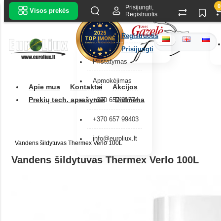
0
Prisijungti,
Visos prekės
Registruotis
Registruotis
Prisijungti
Pristatymas
Apmokėjimas
Apie mus
Kontaktai
Akcijos
Prekių tech. aprašymai
Didmena
+370 657 91774
+370 657 99403
info@euroliux.lt
Vandens šildytuvas Thermex Verlo 100L
Vandens šildytuvas Thermex Verlo 100L