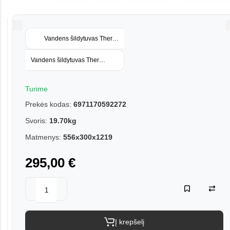
Vandens šildytuvas Thermex RIF 15-U
Vandens šildytuvas Thermex Seano 50L
Turime
Prekės kodas:
6971170592272
Svoris:
19.70kg
Matmenys:
556x300x1219
295,00 €
Į krepšelį