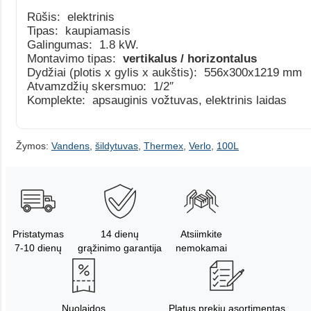
Rūšis: elektrinis
Tipas: kaupiamasis
Galingumas: 1.8 kW.
Montavimo tipas:
vertikalus / horizontalus
Dydžiai (plotis x gylis x aukštis): 556x300x1219 mm
Atvamzdžių skersmuo: 1/2″
Komplekte: apsauginis vožtuvas, elektrinis laidas
Žymos:
Vandens
,
šildytuvas
,
Thermex
,
Verlo
,
100L
Pristatymas
14 dienų
Atsiimkite
7-10 dienų
grąžinimo garantija
nemokamai
Nuolaidos
Platus prekių asortimentas