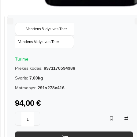
Vandens šildytuvas Thermex RIF 10-O
Vandens šildytuvas Thermex RIF 15-O
Turime
Prekės kodas:
6971170594986
Svoris:
7.00kg
Matmenys:
291x278x416
94,00 €