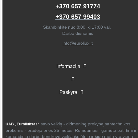
+370 657 91774
+370 657 99403
Skambinkite nuo 8:00 iki 17:00 val.
Darbo dienomis
info@euroliux.lt
Informacija
Paskyra
savo veiklą - didmeninę prekybą santechnikos
UAB „Euroliuksas“
prekėmis - pradėjo prieš 25 metus. Remdamasi ilgamete patirtimi ir
komandiniu darbu bendrovė veiklą išplėtojo ir šiuo metu yra viena