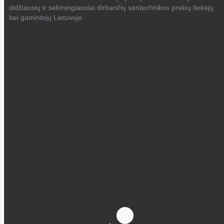
didžiausių ir sėkmingiausiai dirbančių santechnikos prekių tiekėjų
bei gamintojų Lietuvoje.