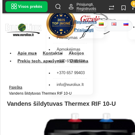
0
Prisijungti,
Visos prekės
Registruotis
Registruotis
Prisijungti
Pristatymas
Apmokėjimas
Apie mus
Kontaktai
Akcijos
Prekių tech. aprašymai
Didmena
+370 657 91774
+370 657 99403
info@euroliux.lt
Paieška
Vandens šildytuvas Thermex RIF 10-U
Vandens šildytuvas Thermex RIF 10-U