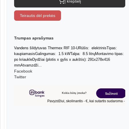
Į krepšelį
Teirautis dėl prekės
Trumpas aprašymas
Vandens šildytuvas Thermex RIF 10-URūšis: elektrinisTipas:
kaupiamasisGalingumas: 1.5 kWTalpa: 8.5 litrųMontavimo tipas:
po kriaukleDydžiai (plotis x gylis x aukštis): 291x278x416
mmAtvamzdži...
Facebook
Twitter