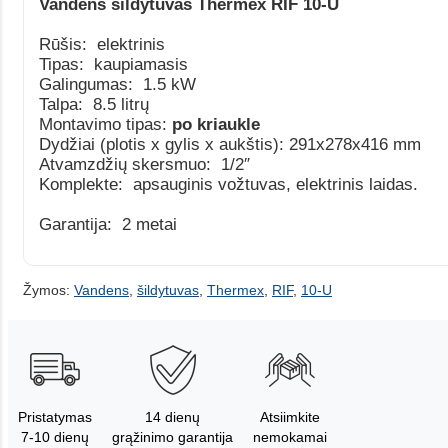
Vandens šildytuvas Thermex RIF 10-U
Rūšis: elektrinis
Tipas: kaupiamasis
Galingumas: 1.5 kW
Talpa: 8.5 litrų
Montavimo tipas:
po
kriaukle
Dydžiai (plotis x gylis x aukštis): 291x278x416 mm
Atvamzdžių skersmuo: 1/2″
Komplekte: apsauginis vožtuvas, elektrinis laidas.
Garantija: 2 metai
Žymos:
Vandens
,
šildytuvas
,
Thermex
,
RIF
,
10-U
Pristatymas
14 dienų
Atsiimkite
7-10 dienų
grąžinimo garantija
nemokamai