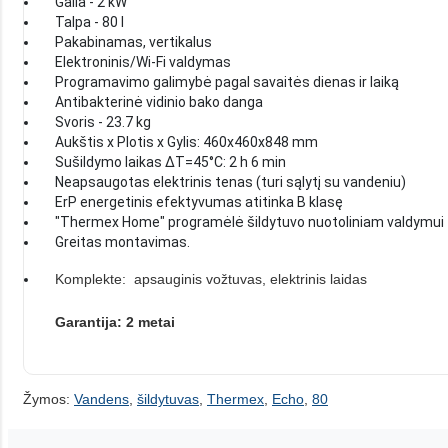
Galia - 2 kW
Talpa - 80 l
Pakabinamas, vertikalus
Elektroninis/Wi-Fi valdymas
Programavimo galimybė pagal savaitės dienas ir laiką
Antibakterinė vidinio bako danga
Svoris - 23.7 kg
Aukštis x Plotis x Gylis: 460x460x848 mm
Sušildymo laikas ΔT=45°C: 2 h 6 min
Neapsaugotas elektrinis tenas (turi sąlytį su vandeniu)
ErP energetinis efektyvumas atitinka B klasę
"Thermex Home" programėlė šildytuvo nuotoliniam valdymui
Greitas montavimas.
Komplekte: apsauginis vožtuvas, elektrinis laidas
Garantija: 2 metai
Žymos:
Vandens
,
šildytuvas
,
Thermex
,
Echo
,
80