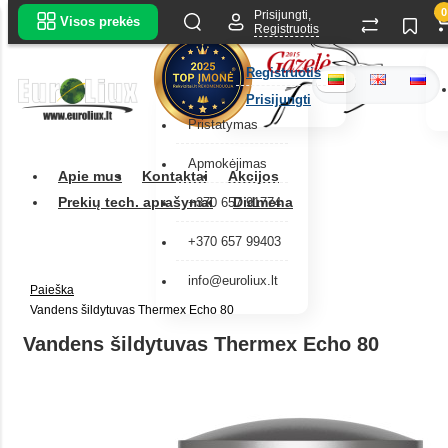
0
Prisijungti,
Visos prekės
Registruotis
Registruotis
Prisijungti
Pristatymas
Apmokėjimas
Apie mus
Kontaktai
Akcijos
Prekių tech. aprašymai
Didmena
+370 657 91774
+370 657 99403
info@euroliux.lt
Paieška
Vandens šildytuvas Thermex Echo 80
Vandens šildytuvas Thermex Echo 80