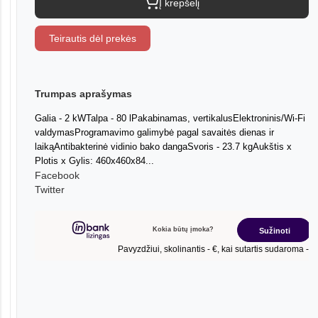
Į krepšelį
Teirautis dėl prekės
Trumpas aprašymas
Galia - 2 kWTalpa - 80 lPakabinamas, vertikalusElektroninis/Wi-Fi
valdymasProgramavimo galimybė pagal savaitės dienas ir
laikąAntibakterinė vidinio bako dangaSvoris - 23.7 kgAukštis x
Plotis x Gylis: 460x460x84...
Facebook
Twitter