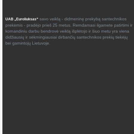
savo veiklą - didmeninę prekybą santechnikos
UAB „Euroliuksas“
prekėmis - pradėjo prieš 25 metus. Remdamasi ilgamete patirtimi ir
komandiniu darbu bendrovė veiklą išplėtojo ir šiuo metu yra viena
didžiausių ir sėkmingiausiai dirbančių santechnikos prekių tiekėjų
bei gamintojų Lietuvoje.