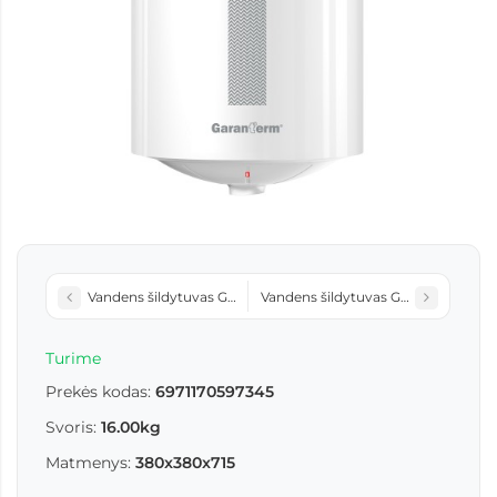
Vandens šildytuvas Garanterm Chiaro Thermex 50L vertikalus
Vandens šildytuvas Garanterm Chia
Turime
Prekės kodas:
6971170597345
Svoris:
16.00kg
Matmenys:
380x380x715