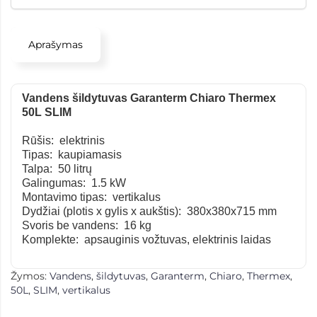
Aprašymas
Vandens šildytuvas
Garanterm Chiaro Thermex
50L SLIM
Rūšis: elektrinis
Tipas: kaupiamasis
Talpa: 50 litrų
Galingumas: 1.5 kW
Montavimo tipas: vertikalus
Dydžiai (plotis x gylis x aukštis):
380x380x715
mm
Svoris be vandens: 16 kg
Komplekte: apsauginis vožtuvas, elektrinis laidas
Žymos:
Vandens
,
šildytuvas
,
Garanterm
,
Chiaro
,
Thermex
,
50L
,
SLIM
,
vertikalus