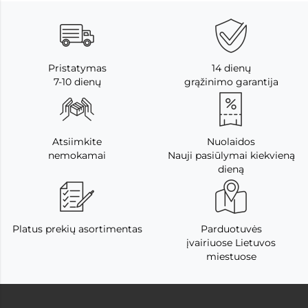
Pristatymas
14 dienų
7-10 dienų
grąžinimo garantija
Atsiimkite
Nuolaidos
nemokamai
Nauji pasiūlymai kiekvieną
dieną
Platus prekių asortimentas
Parduotuvės
įvairiuose Lietuvos
miestuose