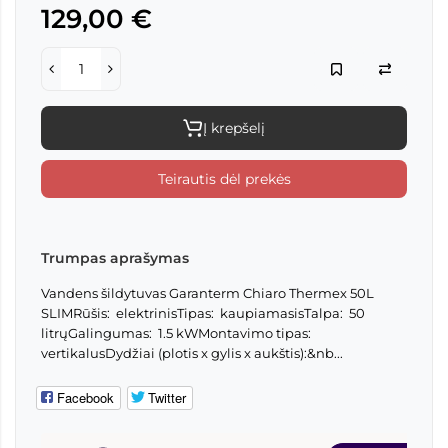
129,00 €
Į krepšelį
Teirautis dėl prekės
Trumpas aprašymas
Vandens šildytuvas Garanterm Chiaro Thermex 50L
SLIMRūšis: elektrinisTipas: kaupiamasisTalpa: 50
litrųGalingumas: 1.5 kWMontavimo tipas:
vertikalusDydžiai (plotis x gylis x aukštis):&nb...
Facebook
Twitter