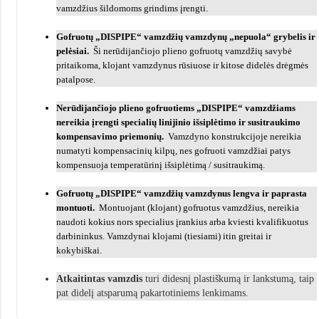
vamzdžius šildomoms grindims įrengti.
Gofruotų „DISPIPE“ vamzdžių vamzdynų „nepuola“ grybelis ir
pelėsiai.
Ši nerūdijančiojo plieno gofruotų vamzdžių savybė
pritaikoma, klojant vamzdynus rūsiuose ir kitose didelės drėgmės
patalpose.
Nerūdijančiojo plieno gofruotiems „DISPIPE“ vamzdžiams
nereikia įrengti specialių linijinio išsiplėtimo ir susitraukimo
kompensavimo priemonių.
Vamzdyno konstrukcijoje nereikia
numatyti kompensacinių kilpų, nes gofruoti vamzdžiai patys
kompensuoja temperatūrinį išsiplėtimą / susitraukimą.
Gofruotų „DISPIPE“ vamzdžių vamzdynus lengva ir paprasta
montuoti.
Montuojant (klojant) gofruotus vamzdžius, nereikia
naudoti kokius nors specialius įrankius arba kviesti kvalifikuotus
darbininkus. Vamzdynai klojami (tiesiami) itin greitai ir
kokybiškai.
Atkaitintas vamzdis
turi didesnį plastiškumą ir lankstumą, taip
pat didelį atsparumą pakartotiniems lenkimams.