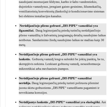
naudojami montuojant šildymo, karšto ir šalto vandentiekio,
dujotiekio vamzdynus, įrengiant gaisro gesinimo, šilumokaičių,
ventiliatorinių konvektorių (fankoilų) ir kondicionavimo sistemas
bei elektros instaliacijos kanalus.
Nerūdijančiojo plieno gofruoti „DIS PIPE“ vamzdžiai yra
ilgaamžiai.
Daug legiruojančių priedų turinčių nerūdijančiojo
plieno vamzdžių ir žalvarinių jungiamųjų detalių naudojimo laikas
neribotas. Sandarinimo žiedų naudojimo laikas ne mažiau kaip 30
metų.
Nerūdijančiojo plieno gofruoti „DIS PIPE“ vamzdžiai yra
lankstūs.
Gofruotą vamzdį lengva sulenkti be jokių įrankių, be to,
skerspjūvis nekinta. Lenkiant gofruotą vamzdį, nesusiformuoja
mikrotrūkiai arba mechaninės įtampos.
Nerūdijančiojo plieno gofruoti „DIS PIPE“ vamzdžiai
nerūdija.
Daug legiruojančių priedų turinti poliruota plieninė
juosta skirta gofruotiems „DIS PIPE“ vamzdžiams pagaminti ir
neveikiama korozijos.
Nerūdijantys lankstūs „DIS PIPE“ vamzdžiai yra ekologiški.
Ant
poliruotų nerūdijančiojo plieno gofruotų vamzdžių nesikaupia