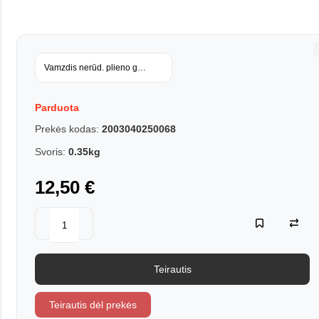
Vamzdis nerūd. plieno gofruotas SS304 DIS PIPE 15PM, atkaitintas apv
Parduota
Prekės kodas:
2003040250068
Svoris:
0.35kg
12,50 €
Teirautis
Teirautis dėl prekės