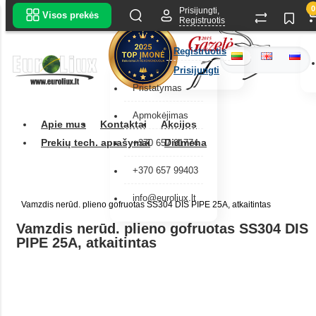
0
Prisijungti,
Visos prekės
Registruotis
Registruotis
Prisijungti
Pristatymas
Apmokėjimas
Apie mus
Kontaktai
Akcijos
Prekių tech. aprašymai
Didmena
+370 657 91774
+370 657 99403
info@euroliux.lt
Vamzdis nerūd. plieno gofruotas SS304 DIS PIPE 25A, atkaitintas
Vamzdis nerūd. plieno gofruotas SS304 DIS
PIPE 25A, atkaitintas