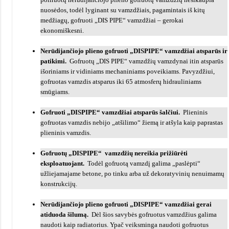
nuosėdos, todėl lyginant su vamzdžiais, pagamintais iš kitų
medžiagų, gofruoti „DIS PIPE“ vamzdžiai – gerokai
ekonomiškesni.
Nerūdijančiojo plieno gofruoti „DISPIPE“ vamzdžiai atsparūs ir
patikimi.
Gofruotų „DIS PIPE“ vamzdžių vamzdynai itin atsparūs
išoriniams ir vidiniams mechaniniams poveikiams. Pavyzdžiui,
gofruotas vamzdis atsparus iki 65 atmosferų hidrauliniams
smūgiams.
Gofruoti „DISPIPE“ vamzdžiai atsparūs šalčiui.
Plieninis
gofruotas vamzdis nebijo „atšilimo“ žiemą ir atšyla kaip paprastas
plieninis vamzdis.
Gofruotų „DISPIPE“ vamzdžių nereikia prižiūrėti
eksploatuojant.
Todėl gofruotą vamzdį galima „paslėpti“
užliejamajame betone, po tinku arba už dekoratyvinių nenuimamų
konstrukcijų.
Nerūdijančiojo plieno gofruoti „DISPIPE“ vamzdžiai gerai
atiduoda šilumą.
Dėl šios savybės gofruotus vamzdžius galima
naudoti kaip radiatorius. Ypač veiksminga naudoti gofruotus