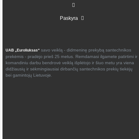
Paskyra
savo veiklą - didmeninę prekybą santechnikos
UAB „Euroliuksas“
prekėmis - pradėjo prieš 25 metus. Remdamasi ilgamete patirtimi ir
komandiniu darbu bendrovė veiklą išplėtojo ir šiuo metu yra viena
didžiausių ir sėkmingiausiai dirbančių santechnikos prekių tiekėjų
bei gamintojų Lietuvoje.