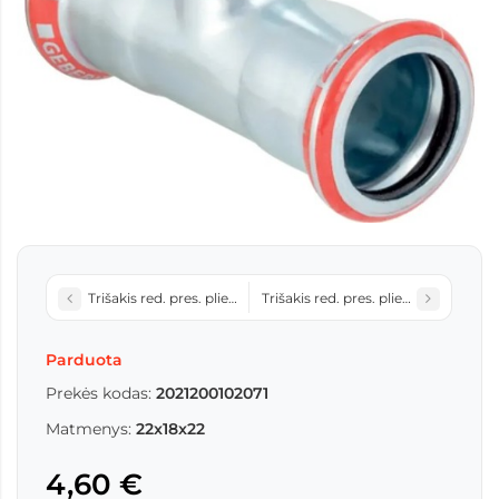
Trišakis red. pres. plieno 22x15x22 21206
Trišakis red. pres. plieno 28x15x28 2
Parduota
Prekės kodas:
2021200102071
Matmenys:
22x18x22
4,60 €