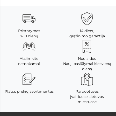
Pristatymas
14 dienų
7-10 dienų
grąžinimo garantija
Atsiimkite
Nuolaidos
nemokamai
Nauji pasiūlymai kiekvieną
dieną
Platus prekių asortimentas
Parduotuvės
įvairiuose Lietuvos
miestuose