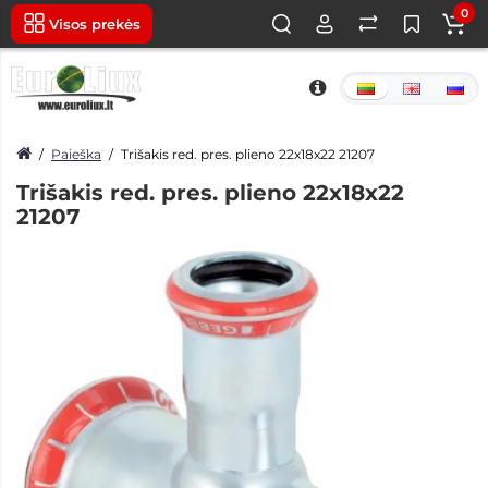
0
Visos prekės
Paieška
Trišakis red. pres. plieno 22x18x22 21207
Trišakis red. pres. plieno 22x18x22
21207