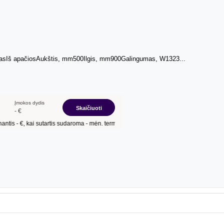
o tipasIš apačiosAukštis, mm500Ilgis, mm900Galingumas, W1323...