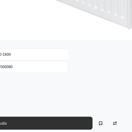
00-1600
2500080
utis