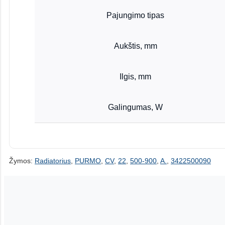
Pajungimo tipas
Aukštis, mm
Ilgis, mm
Galingumas, W
Žymos:
Radiatorius
,
PURMO
,
CV
,
22
,
500-900
,
A.
,
3422500090