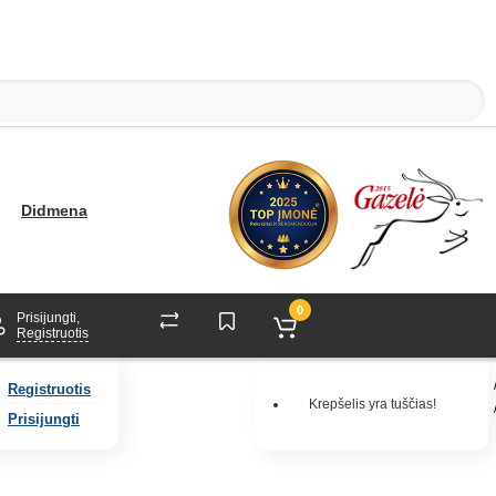
Didmena
0
Prisijungti,
Registruotis
Registruotis
Krepšelis yra tuščias!
Prisijungti