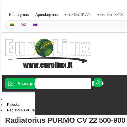
Pristatymas
Apmokėjimas
+370 657 91774
+370 657 99403
Visos prekės
Paieška
Radiatorius PURMO CV 22 500-900 A. 3422500090
Radiatorius PURMO CV 22 500-900 