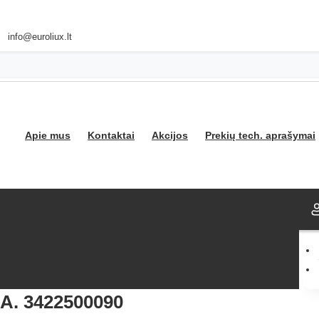
info@euroliux.lt
Apie mus
Kontaktai
Akcijos
Prekių tech. aprašymai
A. 3422500090