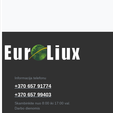
Informacija telefonu
+370 657 91774
+370 657 99403
Skambinkite nuo 8:00 iki 17:00 val.
Darbo dienomis